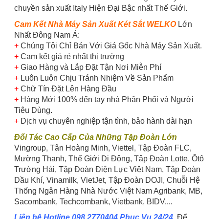
chuyền sản xuất Italy Hiện Đại Bậc nhất Thế Giới.
Cam Kết Nhà Máy Sản Xuất Két Sắt WELKO
Lớn
Nhất Đông Nam Á:
+
Chúng Tôi Chỉ Bán Với Giá Gốc Nhà Máy Sản Xuất.
+
Cam kết giá rẻ nhất thị trường
+
Giao Hàng và Lắp Đặt Tận Nơi Miễn Phí
+
Luôn Luôn Chịu Tránh Nhiệm Về Sản Phẩm
+
Chữ Tín Đặt Lên Hàng Đầu
+
Hàng Mới 100% đến tay nhà Phân Phối và Người
Tiêu Dùng.
+
Dịch vụ chuyên nghiệp tận tình, bảo hành dài hạn
Đối Tác Cao Cấp Của Những Tập Đoàn Lớn
Vingroup, Tân Hoàng Minh, Viettel, Tập Đoàn FLC,
Mường Thanh, Thế Giới Di Động, Tập Đoàn Lotte, Ôtô
Trường Hải, Tập Đoàn Điện Lực Việt Nam, Tập Đoàn
Dầu Khí, Vinamilk, VietJet, Tập Đoàn DOJI, Chuỗi Hệ
Thống Ngân Hàng Nhà Nước Việt Nam Agribank, MB,
Sacombank, Techcombank, Vietbank, BIDV....
Liên hệ Hotline 098 2770404 Phục Vụ 24/24
. Để