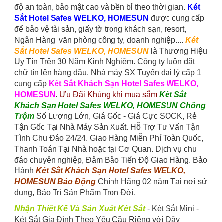
độ an toàn, bảo mật cao và bền bỉ theo thời gian.
Két
Sắt Hotel Safes WELKO, HOMESUN
được cung cấp
để bảo vệ tài sản, giấy tờ trong khách sạn, resort,
Ngân Hàng, văn phòng công ty, doanh nghiệp....
Két
Sắt Hotel Safes WELKO, HOMESUN
là Thương Hiệu
Uy Tín Trên 30 Năm Kinh Nghiệm. Công ty luôn đặt
chữ tín lên hàng đầu. Nhà máy SX Tuyển đại lý cấp 1
cung cấp
Két Sắt Khách Sạn Hotel Safes WELKO,
HOMESUN
.
Ưu Đãi Khủng khi mua sắm
Két Sắt
Khách Sạn Hotel Safes WELKO, HOMESUN Chống
Trộm
Số Lượng Lớn, Giá Gốc - Giá Cực SOCK, Rẻ
Tận Gốc Tại Nhà Máy Sản Xuất. Hỗ Trợ Tư Vấn Tận
Tình Chu Đáo 24/24. Giao Hàng Miễn Phí Toàn Quốc,
Thanh Toán Tại Nhà hoặc tại Cơ Quan. Dịch vụ chu
đáo chuyên nghiệp, Đảm Bảo Tiến Độ Giao Hàng. Bảo
Hành
Két Sắt Khách Sạn Hotel Safes WELKO,
HOMESUN Báo Động
Chính Hãng 02 năm Tại nơi sử
dụng, Bảo Trì Sản Phẩm Trọn Đời.
Nhận Thiết Kế Và Sản Xuất Két Sắt
- Két Sắt Mini -
Két Sắt Gia Đình Theo Yêu Cầu Riêng với Dây