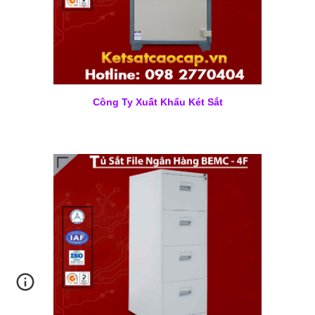
Công Ty Xuất Khẩu Két Sắt