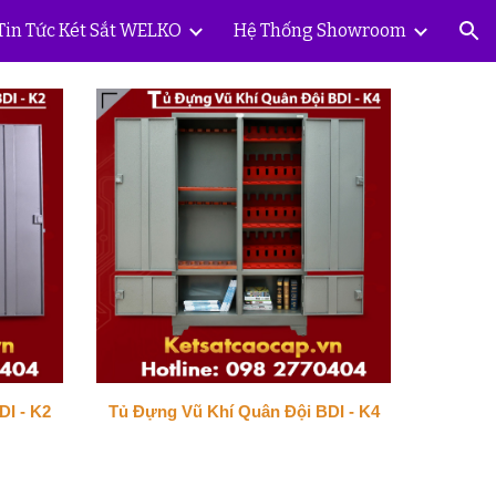
Tin Tức Két Sắt WELKO
Hệ Thống Showroom
ion
I - K2
Tủ Đựng Vũ Khí Quân Đội BDI - K4