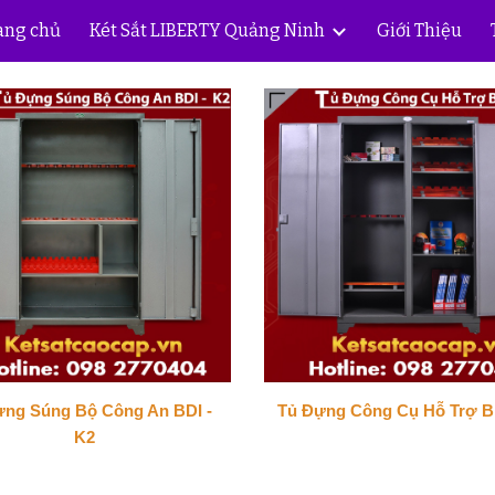
ang chủ
Két Sắt LIBERTY Quảng Ninh
Giới Thiệu
ip to main content
Skip to navigat
ựng Súng Bộ Công An BDI -
Tủ Đựng Công Cụ Hỗ Trợ BD
K2