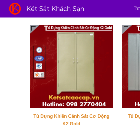
Két Sắt Khách Sạn
Tr
Sk
Tủ Đựng Khiên Cảnh Sát Cơ Động
Tủ Đ
K2 Gold