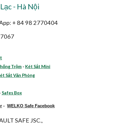
Lạc - Hà Nội
sApp: + 84 98 2770404
47067
t
Chống Trộm
-
Két Sắt Mini
ét Sắt Văn Phòng
-
Safes Box
r
-
WELKO Safe Facebook
ULT SAFE JSC.,