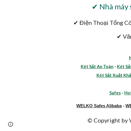
✔ Nhà máy s
✔ Điện Thoại Tổng Cô
✔ Vă
Két Sắt An Toàn
-
Két Sắ
Két Sắt Xuất Kh
Safes
-
Hot
WELKO Safes Alibaba
-
WE
© Copyright b
Page
Google Sites
Report abuse