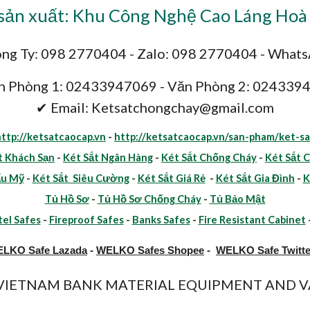
ản xuất: Khu Công Nghệ Cao Láng Hoà 
ng Ty: 098 2770404 - Zalo: 098 2770404 - What
n Phòng 1: 02433947069 - Văn Phòng 2: 024339
✔ Email: Ketsatchongchay@gmail.com
http://ketsatcaocap.vn
-
http://ketsatcaocap.vn/san-pham/ket-sa
t Khách Sạn
-
Két Sắt Ngân Hàng
-
Két Sắt Chống Cháy
-
Két Sắt 
ẩu Mỹ
-
Két Sắt Siêu Cường
-
Két Sắt Giá Rẻ
-
Két Sắt Gia Đình
-
K
Tủ Hồ Sơ
-
Tủ Hồ Sơ Chống Cháy
-
Tủ Bảo Mật
el Safes
-
Fireproof Safes
-
Banks Safes
-
Fire Resistant Cabinet
LKO Safe Lazada
-
WELKO Safes Shopee
-
WELKO Safe Twitte
y VIETNAM BANK MATERIAL EQUIPMENT AND VA