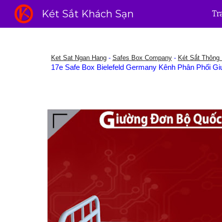
Két Sắt Khách Sạn
Tr
Sk
Ket Sat Ngan Hang
-
Safes Box Company
-
Két Sắt Thông
17e Safe Box Bielefeld Germany Kênh Phân Phối Gi