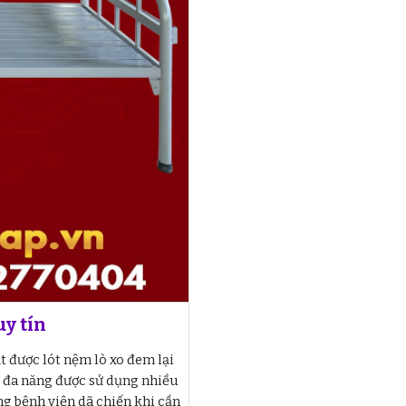
y tín
 được lót nệm lò xo đem lại
t đa năng được sử dụng nhiều
ng bệnh viện dã chiến khi cần