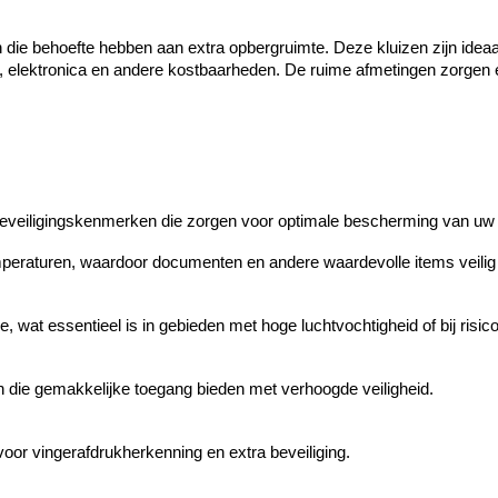
en die behoefte hebben aan extra opbergruimte. Deze kluizen zijn idea
, elektronica en andere kostbaarheden. De ruime afmetingen zorgen e
eveiligingskenmerken die zorgen voor optimale bescherming van uw b
eraturen, waardoor documenten en andere waardevolle items veilig b
 wat essentieel is in gebieden met hoge luchtvochtigheid of bij risi
en die gemakkelijke toegang bieden met verhoogde veiligheid.
voor vingerafdrukherkenning en extra beveiliging.