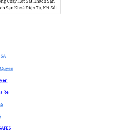
ng Cháy, Két Sắt Khách Sạn
ách Sạn Khoá Điện Tử, Két Sắt
NSA
c Quyen
uyen
ia R
e
ES
S
SAFES