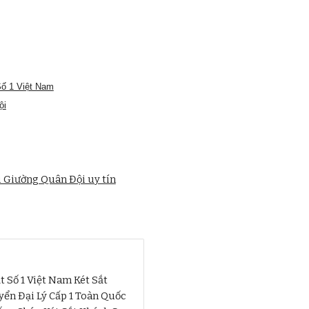
Số 1 Việt Nam
ội
i Giường Quân Đội uy tín
t Số 1 Việt Nam Két Sắt
ển Đại Lý Cấp 1 Toàn Quốc