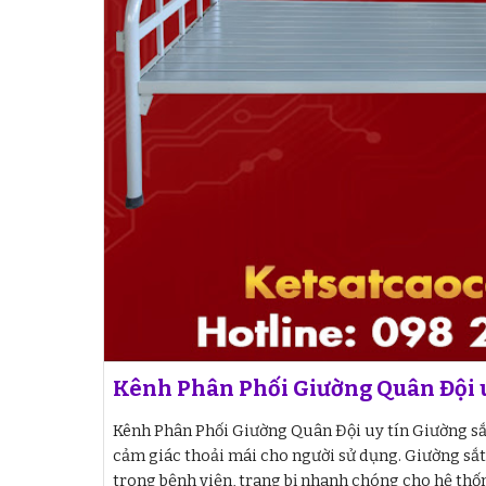
Kênh Phân Phối Giường Quân Đội u
Kênh Phân Phối Giường Quân Đội uy tín Giường sắt
cảm giác thoải mái cho người sử dụng. Giường sắ
trong bệnh viện, trang bị nhanh chóng cho hệ thố