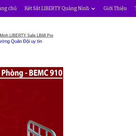
ang chủ
Két Sắt LIBERTY Quảng Ninh
Giới Thiệu
ip to main content
Skip to navigat
 Minh LIBERTY Safe LB68 Pro
ường Quân Đội uy tín