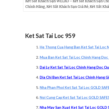
Két Sắt Khách Sạn WELKO – Két sắt Khách Sạn Chố
Chính Hãng, Két Sắt Khách Sạn Giá Rẻ, Két Sắt Kh
Ket Sat Tai Loc 959
He Thong Cua Hang Ban Ket Sat Tai Loc 
Mua Ban Ket Sat Tai Loc Chinh Hang Do
Da
i Ly Ket Sat Tai Loc Chinh Hang Doc Q
Di
a Chi Ban Ket Sat Tai Loc Chinh Hang G
Nha Phan Phoi Ket Sat Tai Loc GOLD SAF
Noi Cung Cap Ket Sat Tai Loc GOLD SAFE
Nha May San Xuat Ket Sat Tai Loc GOLD 