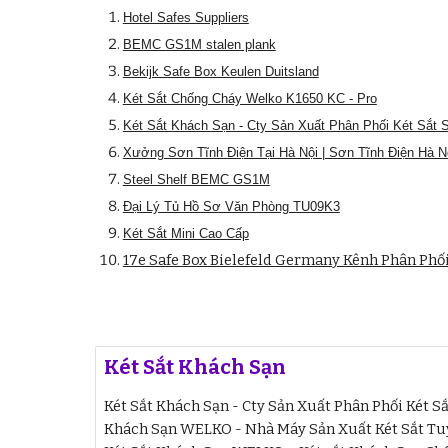
Hotel Safes Suppliers
BEMC GS1M stalen plank
Bekijk Safe Box Keulen Duitsland
Két Sắt Chống Cháy Welko K1650 KC - Pro
Két Sắt Khách Sạn - Cty Sản Xuất Phân Phối Két Sắt 
Xưởng Sơn Tĩnh Điện Tại Hà Nội | Sơn Tĩnh Điện Hà N
Steel Shelf BEMC GS1M
Đại Lý Tủ Hồ Sơ Văn Phòng TU09K3
Két Sắt Mini Cao Cấp
17e Safe Box Bielefeld Germany Kênh Phân Phố
Két Sắt Khách Sạn
Két Sắt Khách Sạn - Cty Sản Xuất Phân Phối Két Sắ
Khách Sạn WELKO - Nhà Máy Sản Xuất Két Sắt Tuy