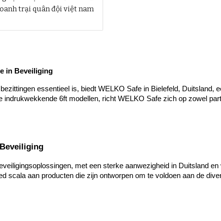
doanh trại quân đội việt nam
e in Beveiliging
zittingen essentieel is, biedt WELKO Safe in Bielefeld, Duitsland, ee
indrukwekkende 6ft modellen, richt WELKO Safe zich op zowel particu
Beveiliging
ligingsoplossingen, met een sterke aanwezigheid in Duitsland en we
reed scala aan producten die zijn ontworpen om te voldoen aan de diver