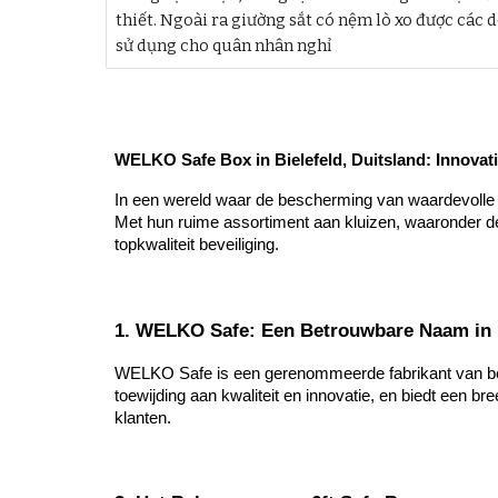
thiết. Ngoài ra giường sắt có nệm lò xo được các 
sử dụng cho quân nhân nghỉ
WELKO Safe Box in Bielefeld, Duitsland: Innovati
In een wereld waar de bescherming van waardevolle be
Met hun ruime assortiment aan kluizen, waaronder de 
topkwaliteit beveiliging.
1. WELKO Safe: Een Betrouwbare Naam in 
WELKO Safe is een gerenommeerde fabrikant van bevei
toewijding aan kwaliteit en innovatie, en biedt een b
klanten.