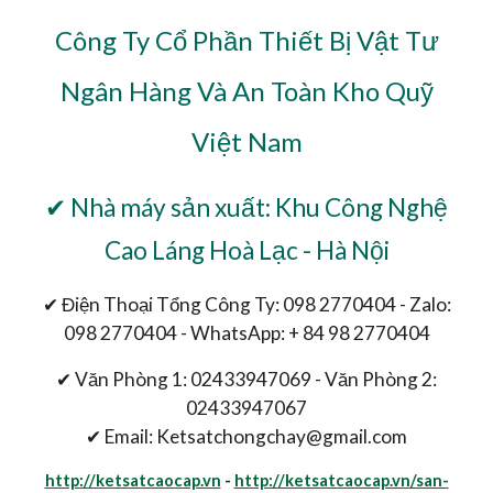
Công Ty Cổ Phần Thiết Bị Vật Tư
Ngân Hàng Và An Toàn Kho Quỹ
Việt Nam
✔ Nhà máy sản xuất: Khu Công Nghệ
Cao Láng Hoà Lạc - Hà Nội
✔ Điện Thoại Tổng Công Ty: 098 2770404 - Zalo:
098 2770404 - WhatsApp: + 84 98 2770404
✔ Văn Phòng 1: 02433947069 - Văn Phòng 2:
02433947067
✔ Email: Ketsatchongchay@gmail.com
http://ketsatcaocap.vn
-
http://ketsatcaocap.vn/san-