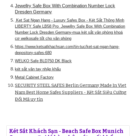
Jewellry Safe Box With Combination Number Lock
Dresden Germany
Ket Sat Ngan Hang - Luxury Safes Box - Két Sắt Thông Minh
LIBERTY Safe LB58 Pro Jewellry Safe Box With Combination
Number Lock Dresden Germany-mua két sắt văn phòng khoá
cơ welkosafe tốt cho văn phòng
https://www.ketsatkhachsan.com/tin-tuc/ket-sat-ngan-hang-
depository-safes-680
WELKO Safe BLD750 DK Black
két sắt vân tay nhập khẩu
Metal Cabinet Factory
SECURITY STEEL SAFES Berlin Germany Made In Viet
Nam Best Home Safes Suppliers - Két Sắt Siêu Cường
Đổi Mã uy tín
Két Sắt Khách Sạn - Beach Safe Box Munich