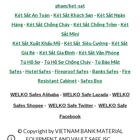
pham/ket-sat
Két Sắt An Toàn
-
Két Sắt Khách Sạn
-
Két Sắt Ngân
Hàng
-
Két Sắt Chống Cháy
-
Két Sắt Chống Trộm
-
Két
Sắt Mini
Két Sắt Xuất Khẩu Mỹ
-
Két Sắt Siêu Cường
-
Két Sắt
Giá Rẻ
-
Két Sắt Gia Đình
-
Két Sắt Văn Phòng
Tủ Hồ Sơ
-
Tủ Hồ Sơ Chống Cháy
-
Tủ Bảo Mật
Safes
-
Hotel Safes
-
Fireproof Safes
-
Banks Safes
-
Fire
Resistant Cabinet
-
Safes Box
WELKO Safes Alibaba
-
WELKO Safe Lazada
-
WELKO
Safes Shopee
-
WELKO Safe Twitter
-
WELKO Safe
Facebook
© Copyright by VIETNAM BANK MATERIAL
EQUIPMENT AND VAULT SAFE JSC.,