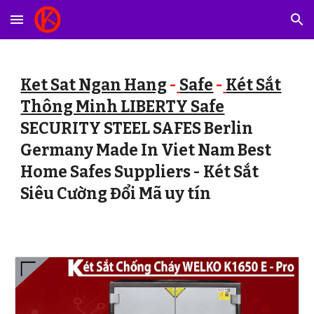
Skip to main content
Skip to navigation
Ket Sat Ngan Hang
-
Safe
-
Két Sắt
Thông Minh LIBERTY Safe
SECURITY STEEL SAFES Berlin
Germany Made In Viet Nam Best
Home Safes Suppliers - Két Sắt
Siêu Cường Đổi Mã uy tín