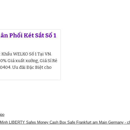
ân Phối Két Sắt Số 1
t Khẩu WELKO Số 1 Tại VN.
00% Giá xuất xưởng, Giá Sỉ Rẻ
404. Ưu đãi Đặc Biệt cho
бро
 Minh LIBERTY Safes Money Cash Box Safe Frankfurt am Main Germany - chọ