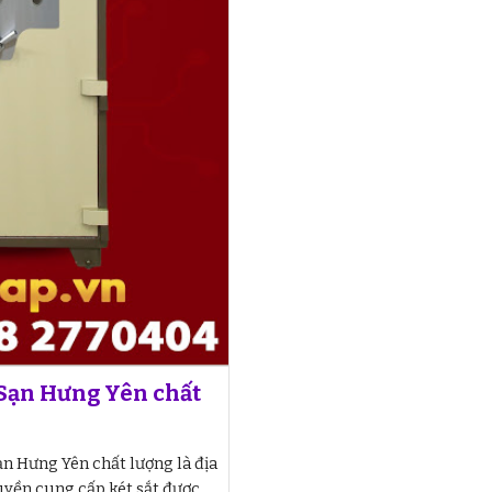
 Sạn Hưng Yên chất
ạn Hưng Yên chất lượng là địa
uyền cung cấp két sắt được