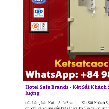
Hotel Safe Brands - Két Sắt Khách
lượng
cửa hàng bán Hotel Safe Brands - Két Sắt Khách S
chỉ chuyên cung cấp két sắt welko của đại lý uỷ q