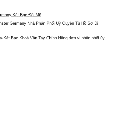
ermany-Két Bạc Đổi Mã
unster Germany Nhà Phân Phối Uỷ Quyền Tủ Hồ Sơ Di
-Két Bạc Khoá Vân Tay Chính Hãng đơn vị phân phối ủy