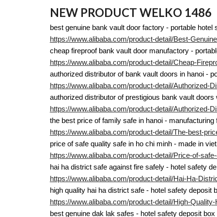
NEW PRODUCT WELKO 1486
best genuine bank vault door factory - portable hotel s
https://www.alibaba.com/product-detail/Best-Genui
cheap fireproof bank vault door manufactory - portabl
https://www.alibaba.com/product-detail/Cheap-Fire
authorized distributor of bank vault doors in hanoi - po
https://www.alibaba.com/product-detail/Authorized-
authorized distributor of prestigious bank vault doors 
https://www.alibaba.com/product-detail/Authorized-D
the best price of family safe in hanoi - manufacturing f
https://www.alibaba.com/product-detail/The-best-pri
price of safe quality safe in ho chi minh - made in vi
https://www.alibaba.com/product-detail/Price-of-saf
hai ha district safe against fire safely - hotel safety 
https://www.alibaba.com/product-detail/Hai-Ha-Distr
high quality hai ha district safe - hotel safety deposi
https://www.alibaba.com/product-detail/High-Qualit
best genuine dak lak safes - hotel safety deposit box 