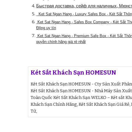
Быстрая доставка, сейф для наличных, Мюнст
Ket Sat Ngan Hang - Luxury Safes Box - Két Sắt Th
Ket Sat Ngan Hang - Safes Box Company - Két Sắt T
Động uy tín
Ket Sat Ngan Hang - Premium Safe Box - Két Sắt Thô
quyền chính hãng giá rẻ nhất
Két Sắt Khách Sạn HOMESUN
Két Sắt Khách Sạn HOMESUN - Cty Sản Xuất Phân P
Két Sắt Khách Sạn HOMESUN - Nhà Máy Sản Xuất K
Toàn Quốc Két Sắt Khách Sạn WELKO – Két sắt Khá
Khách Sạn Chính Hãng, Két Sắt Khách Sạn Giá Rẻ,
Tử,