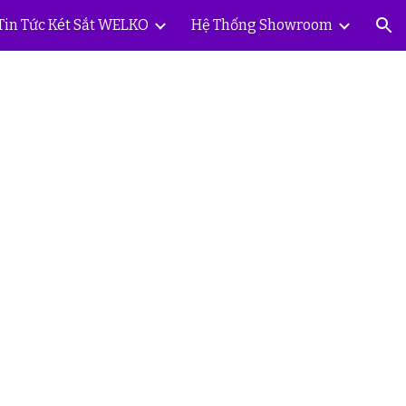
Tin Tức Két Sắt WELKO
Hệ Thống Showroom
ion