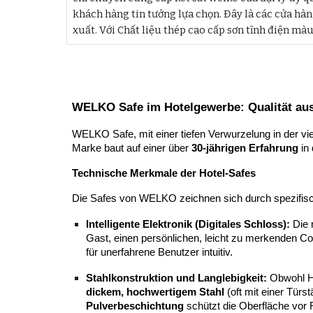
khách hàng tin tưởng lựa chọn. Đây là các cửa hà
xuất. Với Chất liệu thép cao cấp sơn tĩnh điện màu
WELKO Safe im Hotelgewerbe: Qualität au
WELKO Safe, mit einer tiefen Verwurzelung in der vie
Marke baut auf einer über
30-jährigen Erfahrung
in 
Technische Merkmale der Hotel-Safes
Die Safes von WELKO zeichnen sich durch spezifisch
Intelligente Elektronik (Digitales Schloss):
Die 
Gast, einen persönlichen, leicht zu merkenden C
für unerfahrene Benutzer intuitiv.
Stahlkonstruktion und Langlebigkeit:
Obwohl Ho
dickem, hochwertigem Stahl
(oft mit einer Tür
Pulverbeschichtung
schützt die Oberfläche vor