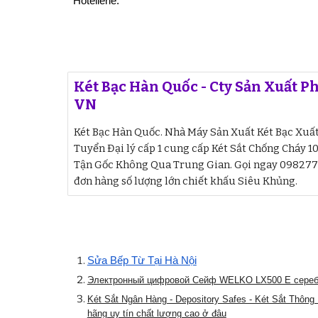
Hotellerie.
Két Bạc Hàn Quốc - Cty Sản Xuất Ph
VN
Két Bạc Hàn Quốc. Nhà Máy Sản Xuất Két Bạc Xuấ
Tuyển Đại lý cấp 1 cung cấp Két Sắt Chống Cháy 1
Tận Gốc Không Qua Trung Gian. Gọi ngay 0982770
đơn hàng số lượng lớn chiết khấu Siêu Khủng.
Sửa Bếp Từ Tại Hà Nội
Электронный цифровой Сейф WELKO LX500 E сере
Két Sắt Ngân Hàng - Depository Safes - Két Sắt Thông
hãng uy tín chất lượng cao ở đâu