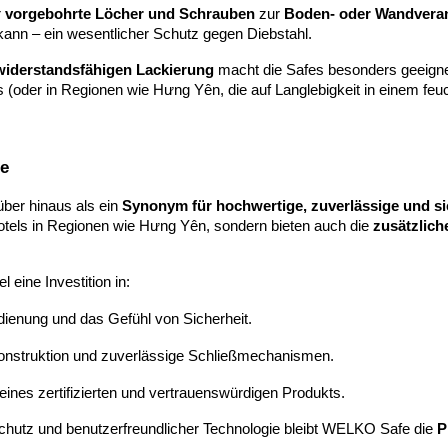
r
vorgebohrte Löcher und Schrauben
zur
Boden- oder Wandvera
kann – ein wesentlicher Schutz gegen Diebstahl.
widerstandsfähigen Lackierung
macht die Safes besonders geeignet
(oder in Regionen wie Hưng Yên, die auf Langlebigkeit in einem feuc
ie
ber hinaus als ein
Synonym für hochwertige, zuverlässige und si
Hotels in Regionen wie Hưng Yên, sondern bieten auch die
zusätzlich
 eine Investition in:
ienung und das Gefühl von Sicherheit.
nstruktion und zuverlässige Schließmechanismen.
ines zertifizierten und vertrauenswürdigen Produkts.
schutz und benutzerfreundlicher Technologie bleibt WELKO Safe die
P