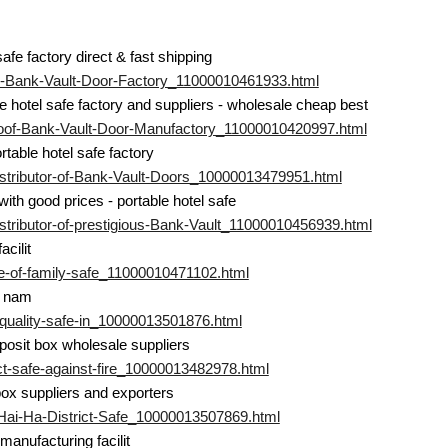
afe factory direct & fast shipping
ne-Bank-Vault-Door-Factory_11000010461933.html
e hotel safe factory and suppliers - wholesale cheap best
proof-Bank-Vault-Door-Manufactory_11000010420997.html
rtable hotel safe factory
Distributor-of-Bank-Vault-Doors_10000013479951.html
with good prices - portable hotel safe
istributor-of-prestigious-Bank-Vault_11000010456939.html
acilit
ce-of-family-safe_11000010471102.html
et nam
e-quality-safe-in_10000013501876.html
deposit box wholesale suppliers
ict-safe-against-fire_10000013482978.html
t box suppliers and exporters
y-Hai-Ha-District-Safe_10000013507869.html
manufacturing facilit