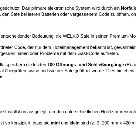
t geschützt. Das primäre elektronische System wird durch ein
Notfal
t, den Safe bei leeren Batterien oder vergessenem Code zu öffnen, 
 entscheidender Bedeutung, die WELKO Safe in seinen Premium-Mode
dneter Code, der nur dem Hotelmanagement bekannt ist, gewährleist
gessen haben oder Probleme mit dem Gast-Code auftreten.
lle speichern die letzten
100 Öffnungs- und Schließvorgänge
(Read 
l überprüfen, wann und wie der Safe geöffnet wurde. Dies bietet e
on
.
le Installation ausgelegt, um den unterschiedlichen Hotelzimmerkonf
t so konzipiert, dass sie
mini
und
klein
sind (z. B. 200 mm x 420 mm