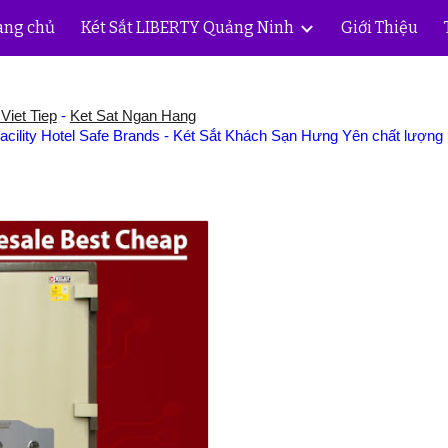
ang chủ
Két Sắt LIBERTY Quảng Ninh
Giới Thiệu
ip to main content
Skip to navigat
Viet Tiep
-
Ket Sat Ngan Hang
lity Hotel Safe Brands - Két Sắt Khách Sạn Hưng Yên chất lượng