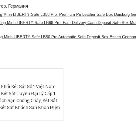
ер, Германия
ông Minh LIBERTY Safe LB58 Pro Premium Pu Leather Safe Box Duisburg G
hông Minh LIBERTY Safe LB68 Pro Fast Delivery Cash Deposit Safe Box M
ng Minh LIBERTY Safe LB50 Pro Automatic Safe Deposit Box Essen Germany
hối Két Sắt Số 1 Việt Nam
ét Sắt Tuyển Đại Lý Cấp 1
ch Sạn Chống Cháy, Két Sắt
 Két Sắt Khách Sạn Khoá Điện