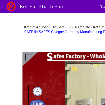
Két Sắt Khách Sạn
Tr
Sk
Ket Sat An Toan
-
Big Safe
-
LIBERTY Safe
-
Ket Sat 
SAFE IN SAFES Cologne Germany Manufacturing Faci