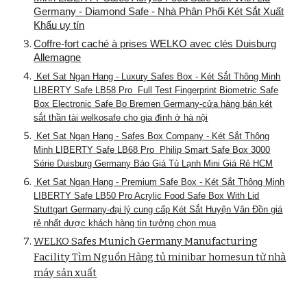
Germany - Diamond Safe - Nhà Phân Phối Két Sắt Xuất
Khẩu uy tín
Coffre-fort caché à prises WELKO avec clés Duisburg
Allemagne
Ket Sat Ngan Hang - Luxury Safes Box - Két Sắt Thông Minh
LIBERTY Safe LB58 Pro Full Test Fingerprint Biometric Safe
Box Electronic Safe Bo Bremen Germany-cửa hàng bán két
sắt thần tài welkosafe cho gia đình ở hà nội
Ket Sat Ngan Hang - Safes Box Company - Két Sắt Thông
Minh LIBERTY Safe LB68 Pro Philip Smart Safe Box 3000
Série Duisburg Germany Báo Giá Tủ Lạnh Mini Giá Rẻ HCM
Ket Sat Ngan Hang - Premium Safe Box - Két Sắt Thông Minh
LIBERTY Safe LB50 Pro Acrylic Food Safe Box With Lid
Stuttgart Germany-đại lý cung cấp Két Sắt Huyện Vân Đồn giá
rẻ nhất được khách hàng tin tưởng chọn mua
WELKO Safes Munich Germany Manufacturing
Facility Tìm Nguồn Hàng tủ minibar homesun từ nhà
máy sản xuất