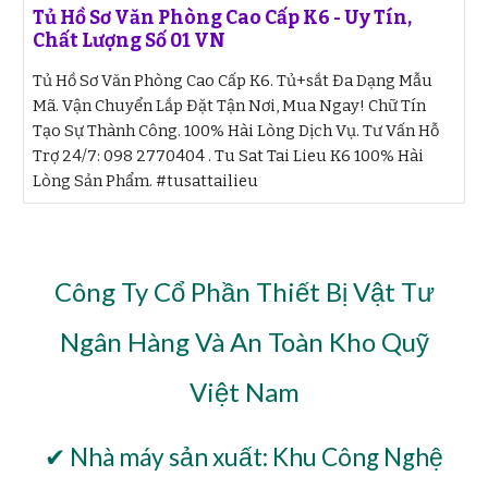
Tủ Hồ Sơ Văn Phòng Cao Cấp K6 - Uy Tín,
Chất Lượng Số 01 VN
Tủ Hồ Sơ Văn Phòng Cao Cấp K6. Tủ+sắt‎ Đa Dạng Mẫu
Mã. Vận Chuyển Lắp Đặt Tận Nơi, Mua Ngay! Chữ Tín
Tạo Sự Thành Công. 100% Hài Lòng Dịch Vụ. Tư Vấn Hỗ
Trợ 24/7: 098 2770404 . Tu Sat Tai Lieu K6 100% Hài
Lòng Sản Phẩm. #tusattailieu
Công Ty Cổ Phần Thiết Bị Vật Tư
Ngân Hàng Và An Toàn Kho Quỹ
Việt Nam
✔ Nhà máy sản xuất: Khu Công Nghệ