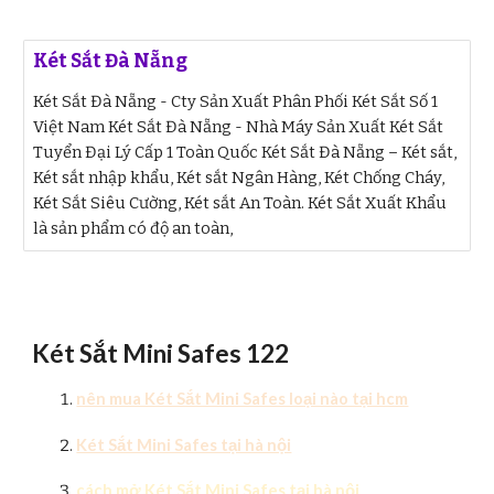
Két Sắt Đà Nẵng
Két Sắt Đà Nẵng - Cty Sản Xuất Phân Phối Két Sắt Số 1
Việt Nam Két Sắt Đà Nẵng - Nhà Máy Sản Xuất Két Sắt
Tuyển Đại Lý Cấp 1 Toàn Quốc Két Sắt Đà Nẵng – Két sắt,
Két sắt nhập khẩu, Két sắt Ngân Hàng, Két Chống Cháy,
Két Sắt Siêu Cường, Két sắt An Toàn. Két Sắt Xuất Khẩu
là sản phẩm có độ an toàn,
Két Sắt Mini Safes 122
nên mua Két Sắt Mini Safes loại nào tại hcm
Két Sắt Mini Safes tại hà nội
cách mở Két Sắt Mini Safes tại hà nội