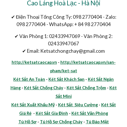
Cao Láng Hoà Lạc - Hà Nội
✔ Điện Thoại Tổng Công Ty: 098 2770404 - Zalo:
098 2770404 - WhatsApp: + 84 98 2770404
✔ Văn Phòng 1: 02433947069 - Văn Phòng 2:
02433947067
✔ Email: Ketsatchongchay@gmail.com
http://ketsatcaocap.vn
-
http://ketsatcaocap.vn/san-
pham/ket-sat
Két Sắt An Toàn
-
Két Sắt Khách Sạn
-
Két Sắt Ngân
Hàng
-
Két Sắt Chống Cháy
-
Két Sắt Chống Trộm
-
Két
Sắt Mini
Két Sắt Xuất Khẩu Mỹ
-
Két Sắt Siêu Cường
-
Két Sắt
Giá Rẻ
-
Két Sắt Gia Đình
-
Két Sắt Văn Phòng
Tủ Hồ Sơ
-
Tủ Hồ Sơ Chống Cháy
-
Tủ Bảo Mật