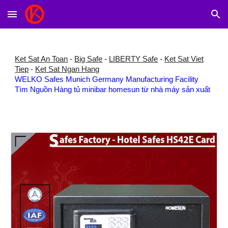
Skip to main content
Skip to navigation
Ket Sat An Toan
-
Big Safe
-
LIBERTY Safe
-
Ket Sat Viet
Tiep
-
Ket Sat Ngan Hang
WELKO Safes Munich Germany Manufacturing Facility
Tìm Nguồn Hàng tủ minibar homesun từ nhà máy sản xuất