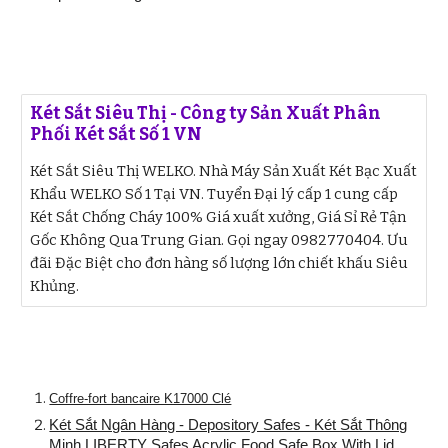
Két Sắt Siêu Thị - Công ty Sản Xuất Phân
Phối Két Sắt Số 1 VN
Két Sắt Siêu Thị WELKO. Nhà Máy Sản Xuất Két Bạc Xuất
Khẩu WELKO Số 1 Tại VN. Tuyển Đại lý cấp 1 cung cấp
Két Sắt Chống Cháy 100% Giá xuất xưởng, Giá Sỉ Rẻ Tận
Gốc Không Qua Trung Gian. Gọi ngay 0982770404. Ưu
đãi Đặc Biệt cho đơn hàng số lượng lớn chiết khấu Siêu
Khủng.
Coffre-fort bancaire K17000 Clé
Két Sắt Ngân Hàng - Depository Safes - Két Sắt Thông
Minh LIBERTY Safes Acrylic Food Safe Box With Lid