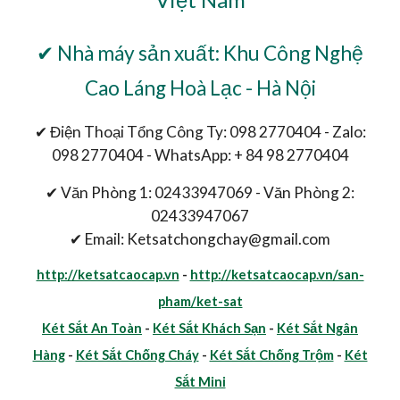
✔ Nhà máy sản xuất: Khu Công Nghệ
Cao Láng Hoà Lạc - Hà Nội
✔ Điện Thoại Tổng Công Ty: 098 2770404 - Zalo:
098 2770404 - WhatsApp: + 84 98 2770404
✔ Văn Phòng 1: 02433947069 - Văn Phòng 2:
02433947067
✔ Email: Ketsatchongchay@gmail.com
http://ketsatcaocap.vn
-
http://ketsatcaocap.vn/san-
pham/ket-sat
Két Sắt An Toàn
-
Két Sắt Khách Sạn
-
Két Sắt Ngân
Hàng
-
Két Sắt Chống Cháy
-
Két Sắt Chống Trộm
-
Két
Sắt Mini