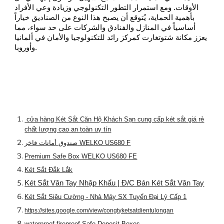
الأوقات. ومع استمرار التطور التكنولوجي وزيادة وعي الأفراد
بأهمية الحماية، يُتوقع أن يصبح هذا النوع من الصناديق خياراً
أساسياً في المنازل والفنادق والشركات على حد سواء، مما
يعزز مكانة شتوتغارت كمركز رائد للتكنولوجيا والأمان في ألمانيا
وأوروبا.
cửa hàng Két Sắt Căn Hộ Khách Sạn cung cấp két sắt giá rẻ
chất lượng cao an toàn uy tín
صندوق أمانات فاخر WELKO US680 F
Premium Safe Box WELKO US680 FE
Két Sắt Đắk Lắk
Két Sắt Vân Tay Nhập Khẩu | Đ/C Bán Két Sắt Vân Tay
Két Sắt Siêu Cường - Nhà Máy SX Tuyển Đại Lý Cấp 1
https://sites.google.com/view/congtyketsatdientulongan
waterproof fireproof Safe Deposit Boxes