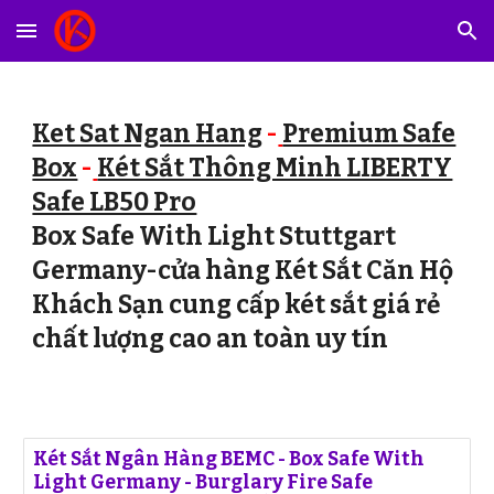
Skip to main content
Skip to navigation
Ket Sat Ngan Hang
-
Premium Safe
Box
-
Két Sắt Thông Minh LIBERTY
Safe LB50 Pro
Box Safe With Light Stuttgart
Germany-cửa hàng Két Sắt Căn Hộ
Khách Sạn cung cấp két sắt giá rẻ
chất lượng cao an toàn uy tín
Két Sắt Ngân Hàng BEMC - Box Safe With
Light Germany - Burglary Fire Safe