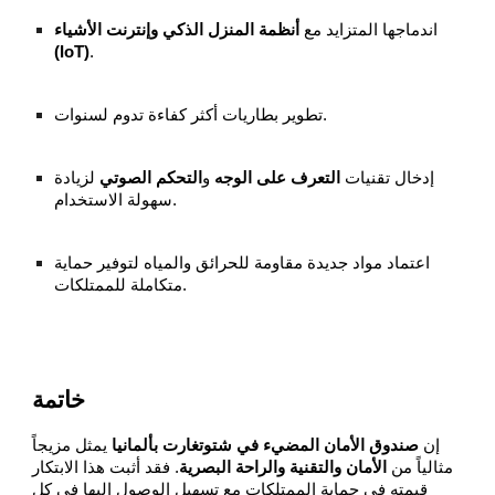
اندماجها المتزايد مع
أنظمة المنزل الذكي وإنترنت الأشياء
(IoT)
.
تطوير بطاريات أكثر كفاءة تدوم لسنوات.
إدخال تقنيات
التعرف على الوجه
و
التحكم الصوتي
لزيادة
سهولة الاستخدام.
اعتماد مواد جديدة مقاومة للحرائق والمياه لتوفير حماية
متكاملة للممتلكات.
خاتمة
إن
صندوق الأمان المضيء في شتوتغارت بألمانيا
يمثل مزيجاً
مثالياً من
الأمان والتقنية والراحة البصرية
. فقد أثبت هذا الابتكار
قيمته في حماية الممتلكات مع تسهيل الوصول إليها في كل