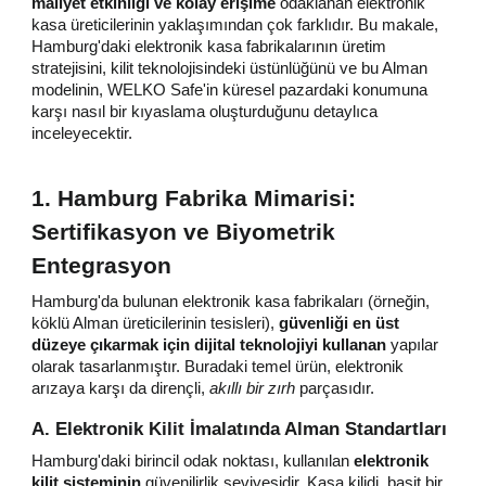
maliyet etkinliği ve kolay erişime
odaklanan elektronik
kasa üreticilerinin yaklaşımından çok farklıdır. Bu makale,
Hamburg'daki elektronik kasa fabrikalarının üretim
stratejisini, kilit teknolojisindeki üstünlüğünü ve bu Alman
modelinin, WELKO Safe'in küresel pazardaki konumuna
karşı nasıl bir kıyaslama oluşturduğunu detaylıca
inceleyecektir.
1. Hamburg Fabrika Mimarisi:
Sertifikasyon ve Biyometrik
Entegrasyon
Hamburg'da bulunan elektronik kasa fabrikaları (örneğin,
köklü Alman üreticilerinin tesisleri),
güvenliği en üst
düzeye çıkarmak için dijital teknolojiyi kullanan
yapılar
olarak tasarlanmıştır. Buradaki temel ürün, elektronik
arızaya karşı da dirençli,
akıllı bir zırh
parçasıdır.
A. Elektronik Kilit İmalatında Alman Standartları
Hamburg'daki birincil odak noktası, kullanılan
elektronik
kilit sisteminin
güvenilirlik seviyesidir. Kasa kilidi, basit bir