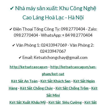
✔ Nhà máy sản xuất: Khu Công Nghệ
Cao Láng Hoà Lạc - Hà Nội
✔ Điện Thoại Tổng Công Ty: 098 2770404 - Zalo:
098 2770404 - WhatsApp: + 84 98 2770404
✔ Văn Phòng 1: 02433947069 - Văn Phòng 2:
02433947067
✔ Email: Ketsatchongchay@gmail.com
http://ketsatcaocap.vn
-
http://ketsatcaocap.vn/san-
pham/ket-sat
Két Sắt An Toàn
-
Két Sắt Khách Sạn
-
Két Sắt Ngân
Hàng
-
Két Sắt Chống Cháy
-
Két Sắt Chống Trộm
-
Két
Sắt Mini
Két Sắt Xuất Khẩu Mỹ
-
Két Sắt Siêu Cường
-
Két Sắt