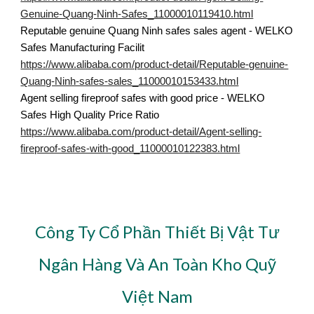
Genuine-Quang-Ninh-Safes_11000010119410.html
Reputable genuine Quang Ninh safes sales agent - WELKO
Safes Manufacturing Facilit
https://www.alibaba.com/product-detail/Reputable-genuine-
Quang-Ninh-safes-sales_11000010153433.html
Agent selling fireproof safes with good price - WELKO
Safes High Quality Price Ratio
https://www.alibaba.com/product-detail/Agent-selling-
fireproof-safes-with-good_11000010122383.html
Công Ty Cổ Phần Thiết Bị Vật Tư
Ngân Hàng Và An Toàn Kho Quỹ
Việt Nam