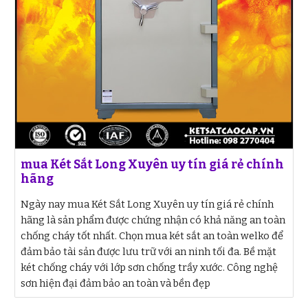
mua Két Sắt Long Xuyên uy tín giá rẻ chính
hãng
Ngày nay mua Két Sắt Long Xuyên uy tín giá rẻ chính
hãng là sản phẩm được chứng nhận có khả năng an toàn
chống cháy tốt nhất. Chọn mua két sắt an toàn welko để
đảm bảo tài sản được lưu trữ với an ninh tối đa. Bề mặt
két chống cháy với lớp sơn chống trầy xước. Công nghệ
sơn hiện đại đảm bảo an toàn và bền đẹp