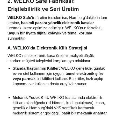
2. WELKO Safe Fabrikası:
Erişilebilirlik ve Seri Üretim
WELKO Safe'in
üretim tesisleri ise, Hamburg'dakilerin tam
tersine,
hacimli pazara yönelik elektronik kasalar
üretmek üzere optimize edilmiştir. WELKO'nun felsefesi,
uygun bir fiyata dijital kolaylık ve temel koruma
sunmaktır.
A. WELKO'da Elektronik Kilit Stratejisi
WELKO'nun elektronik kasa üretimi, maliyeti düşük
tutarken müşteri taleplerini karşılamaya odaklanır:
Standartlaştırılmış Kilitler:
WELKO genellikle, günlük
ev ve otel kullanımı için uygun,
temel elektronik şifre
veya parmak izi kilitleri
kullanır. Bu kilitler, hızlı açılıp
kapanma ve kullanıcı dostu arayüzler sunar.
Mekanik Yedek Kilit:
WELKO kasalarında elektronik
kilit arızalandığında (pil bitmesi, kod unutulması), kasa,
genellikle Hamburg'daki VdS sertifikalı karmaşık
mekanik sistemler gibi değil,
basit bir mekanik anahtar