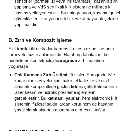
sensörler (parmak izi veya iris taraması), kasanın zırh
yapısına ve VdS sertifikalı kilit sistemine milimetrik
hassasiyetle yerleştirilir. Bu entegrasyon, kasanın genel
güvenlik sertifikasyonunu tehlikeye atmayacak şekilde
yapılmalıdır.
B. Zırh ve Kompozit İşleme
Elektronik kilit ne kadar karmaşık olursa olsun, kasanın
zırhı yetersizse anlamsızdır. Hamburg fabrikaları, bu
nedenle en son teknoloji
Eurograde
zırh imalatına
yoğunlaşır:
Çok Katmanlı Zırh Üretimi:
Tesisler, Eurograde IV'e
kadar olan seviyeler için, bakır tel kafesler ve özel
alaşımlı kompozitlerle güçlendirilmiş çelik katmanların
lazer kesim ve hidrolik presleme işlemlerini
gerçekleştirir. Bu
katmanlı yapılar
, hem elektronik kilit
sistemini fiziksel saldırılardan korur hem de kasanın
yasal olarak sigorta kapsamına girmesini sağlar.