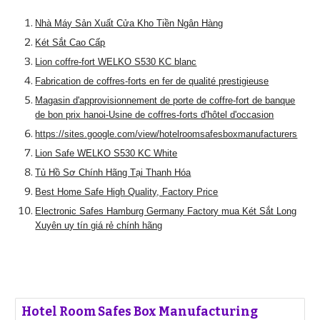
Nhà Máy Sản Xuất Cửa Kho Tiền Ngân Hàng
Két Sắt Cao Cấp
Lion coffre-fort WELKO S530 KC blanc
Fabrication de coffres-forts en fer de qualité prestigieuse
Magasin d'approvisionnement de porte de coffre-fort de banque
de bon prix hanoi-Usine de coffres-forts d'hôtel d'occasion
https://sites.google.com/view/hotelroomsafesboxmanufacturers
Lion Safe WELKO S530 KC White
Tủ Hồ Sơ Chính Hãng Tại Thanh Hóa
Best Home Safe High Quality, Factory Price
Electronic Safes Hamburg Germany Factory mua Két Sắt Long
Xuyên uy tín giá rẻ chính hãng
Hotel Room Safes Box Manufacturing