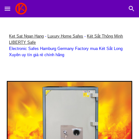
Skip to main content
Skip to navigation
Ket Sat Ngan Hang
-
Luxury Home Safes
-
Két Sắt Thông Minh
LIBERTY Safe
Electronic Safes Hamburg Germany Factory mua Két Sắt Long
Xuyên uy tín giá rẻ chính hãng