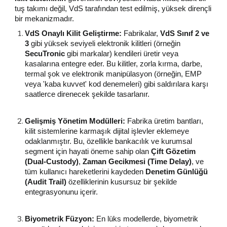
tuş takımı değil, VdS tarafından test edilmiş, yüksek dirençli
bir mekanizmadır.
VdS Onaylı Kilit Geliştirme:
Fabrikalar,
VdS Sınıf 2 ve
3
gibi yüksek seviyeli elektronik kilitleri (örneğin
SecuTronic
gibi markalar) kendileri üretir veya
kasalarına entegre eder. Bu kilitler, zorla kırma, darbe,
termal şok ve elektronik manipülasyon (örneğin, EMP
veya 'kaba kuvvet' kod denemeleri) gibi saldırılara karşı
saatlerce direnecek şekilde tasarlanır.
Gelişmiş Yönetim Modülleri:
Fabrika üretim bantları,
kilit sistemlerine karmaşık dijital işlevler eklemeye
odaklanmıştır. Bu, özellikle bankacılık ve kurumsal
segment için hayati öneme sahip olan
Çift Gözetim
(Dual-Custody)
,
Zaman Gecikmesi (Time Delay)
, ve
tüm kullanıcı hareketlerini kaydeden
Denetim Günlüğü
(Audit Trail)
özelliklerinin kusursuz bir şekilde
entegrasyonunu içerir.
Biyometrik Füzyon:
En lüks modellerde, biyometrik