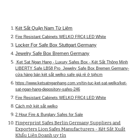
Két Sắt Quận Nam Từ Liêm
Fire Resistant Cabinets WELKO FRC4 LED White
Locker For Safe Box Stuttgart Germany
Jewelry Safe Box Bremen Germany
Ket Sat Ngan Hang - Luxury Safes Box - Két Sắt Thông Minh
LIBERTY Safe LB58 Pro Jewelry Safe Box Bremen Germany-
cửa hàng bán két sắt welko safe giá rẻ ở tphcm
https://www.ketsatnganhang.com.vn/tin-tuc-ket-sat-welko/ket-
sat-ngan-hang-depository-safes-246
Fire Resistant Cabinets WELKO FRC4 LED White
Cách mở két sắt welko
2 Hour Fire & Burglary Safes for Sale
Fingerprint Safes Berlin Germany Suppliers and
Exporters Lion Safes Manufacturers - Két Sắt Xuất
Khẩu Liên Doanh uy tín