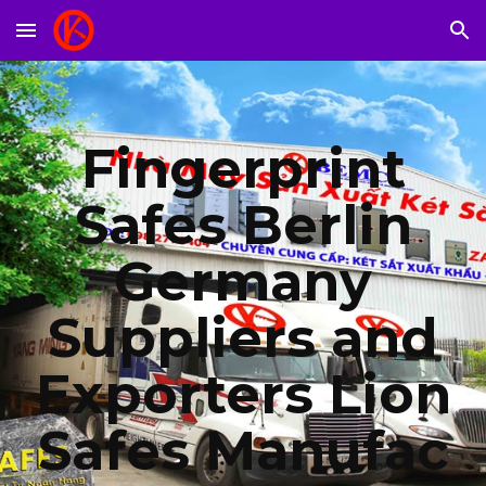
Skip to main content
Skip to navigation
Fingerprint
Safes Berlin
Germany
Suppliers and
Exporters Lion
Safes Manufac