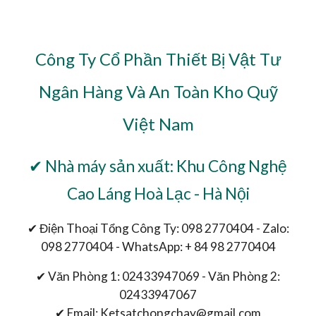
Công Ty Cổ Phần Thiết Bị Vật Tư
Ngân Hàng Và An Toàn Kho Quỹ
Việt Nam
✔ Nhà máy sản xuất: Khu Công Nghệ
Cao Láng Hoà Lạc - Hà Nội
✔ Điện Thoại Tổng Công Ty: 098 2770404 - Zalo:
098 2770404 - WhatsApp: + 84 98 2770404
✔ Văn Phòng 1: 02433947069 - Văn Phòng 2:
02433947067
✔ Email: Ketsatchongchay@gmail.com