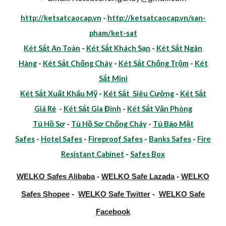
http://ketsatcaocap.vn
-
http://ketsatcaocap.vn/san-
pham/ket-sat
Két Sắt An Toàn
-
Két Sắt Khách Sạn
-
Két Sắt Ngân
Hàng
-
Két Sắt Chống Cháy
-
Két Sắt Chống Trộm
-
Két
Sắt Mini
Két Sắt Xuất Khẩu Mỹ
-
Két Sắt Siêu Cường
-
Két Sắt
Giá Rẻ
-
Két Sắt Gia Đình
-
Két Sắt Văn Phòng
Tủ Hồ Sơ
-
Tủ Hồ Sơ Chống Cháy
-
Tủ Bảo Mật
Safes
-
Hotel Safes
-
Fireproof Safes
-
Banks Safes
-
Fire
Resistant Cabinet
-
Safes Box
WELKO Safes Alibaba
-
WELKO Safe Lazada
-
WELKO
Safes Shopee
-
WELKO Safe Twitter
-
WELKO Safe
Facebook