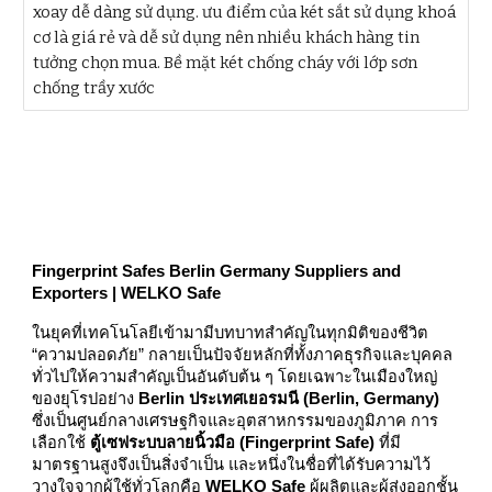
xoay dễ dàng sử dụng. ưu điểm của két sắt sử dụng khoá
cơ là giá rẻ và dễ sử dụng nên nhiều khách hàng tin
tưởng chọn mua. Bề mặt két chống cháy với lớp sơn
chống trầy xước
Fingerprint Safes Berlin Germany Suppliers and
Exporters | WELKO Safe
ในยุคที่เทคโนโลยีเข้ามามีบทบาทสำคัญในทุกมิติของชีวิต
“ความปลอดภัย” กลายเป็นปัจจัยหลักที่ทั้งภาคธุรกิจและบุคคล
ทั่วไปให้ความสำคัญเป็นอันดับต้น ๆ โดยเฉพาะในเมืองใหญ่
ของยุโรปอย่าง
Berlin ประเทศเยอรมนี (Berlin, Germany)
ซึ่งเป็นศูนย์กลางเศรษฐกิจและอุตสาหกรรมของภูมิภาค การ
เลือกใช้
ตู้เซฟระบบลายนิ้วมือ (Fingerprint Safe)
ที่มี
มาตรฐานสูงจึงเป็นสิ่งจำเป็น และหนึ่งในชื่อที่ได้รับความไว้
วางใจจากผู้ใช้ทั่วโลกคือ
WELKO Safe
ผู้ผลิตและผู้ส่งออกชั้น