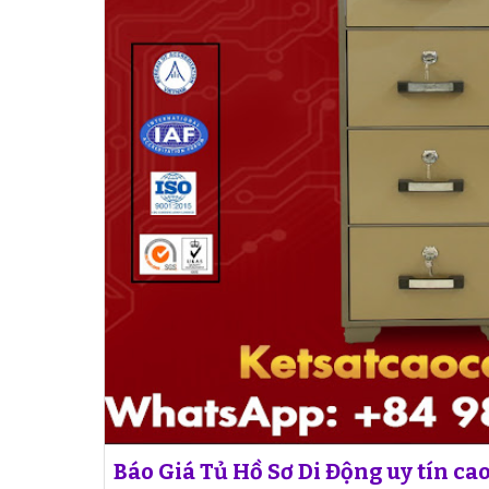
Báo Giá Tủ Hồ Sơ Di Động uy tín ca