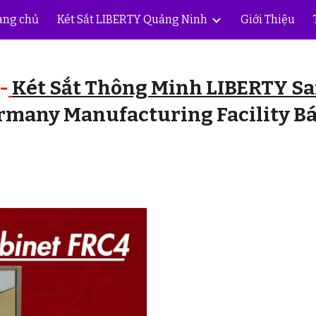
ang chủ
Két Sắt LIBERTY Quảng Ninh
Giới Thiệu
ip to main content
Skip to navigat
-
Két Sắt Thông Minh LIBERTY Sa
many Manufacturing Facility Báo