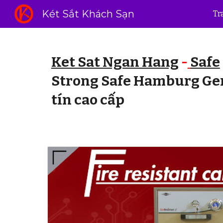
Két Sắt Khách Sạn
Tr
Sk
Ket Sat Ngan Hang
-
Safe
Strong Safe Hamburg Ger
tín cao cấp