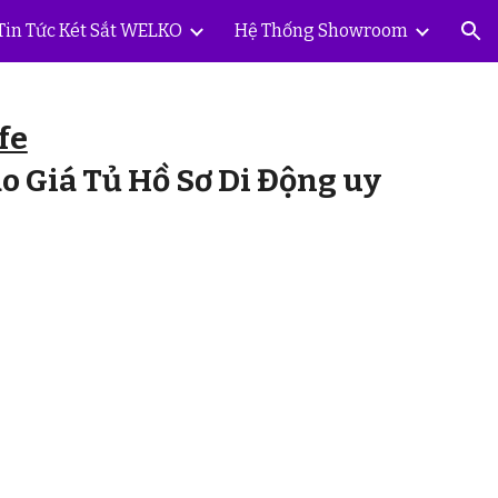
Tin Tức Két Sắt WELKO
Hệ Thống Showroom
ion
fe
 Giá Tủ Hồ Sơ Di Động uy