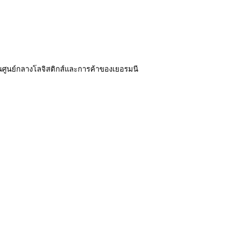
งในศูนย์กลางโลจิสติกส์และการค้าของเยอรมนี