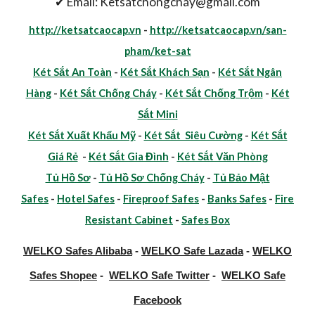
✔ Email: Ketsatchongchay@gmail.com
http://ketsatcaocap.vn
-
http://ketsatcaocap.vn/san-
pham/ket-sat
Két Sắt An Toàn
-
Két Sắt Khách Sạn
-
Két Sắt Ngân
Hàng
-
Két Sắt Chống Cháy
-
Két Sắt Chống Trộm
-
Két
Sắt Mini
Két Sắt Xuất Khẩu Mỹ
-
Két Sắt Siêu Cường
-
Két Sắt
Giá Rẻ
-
Két Sắt Gia Đình
-
Két Sắt Văn Phòng
Tủ Hồ Sơ
-
Tủ Hồ Sơ Chống Cháy
-
Tủ Bảo Mật
Safes
-
Hotel Safes
-
Fireproof Safes
-
Banks Safes
-
Fire
Resistant Cabinet
-
Safes Box
WELKO Safes Alibaba
-
WELKO Safe Lazada
-
WELKO
Safes Shopee
-
WELKO Safe Twitter
-
WELKO Safe
Facebook