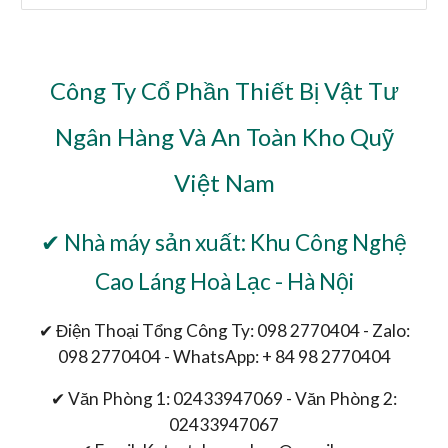
Công Ty Cổ Phần Thiết Bị Vật Tư
Ngân Hàng Và An Toàn Kho Quỹ
Việt Nam
✔ Nhà máy sản xuất: Khu Công Nghệ
Cao Láng Hoà Lạc - Hà Nội
✔ Điện Thoại Tổng Công Ty: 098 2770404 - Zalo:
098 2770404 - WhatsApp: + 84 98 2770404
✔ Văn Phòng 1: 02433947069 - Văn Phòng 2:
02433947067