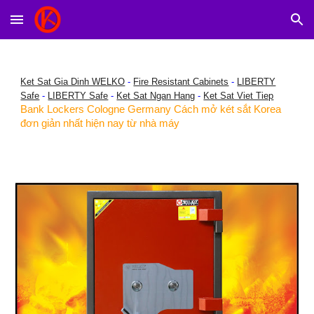
Skip to main content
Skip to navigation
Ket Sat Gia Dinh WELKO
-
Fire Resistant Cabinets
-
LIBERTY
Safe
-
LIBERTY Safe
-
Ket Sat Ngan Hang
-
Ket Sat Viet Tiep
Bank Lockers Cologne Germany Cách mở két sắt Korea
đơn giản nhất hiện nay từ nhà máy