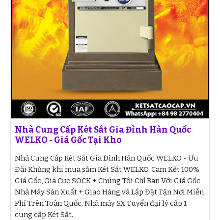
Nhà Cung Cấp Két Sắt Gia Đình Hàn Quốc
WELKO - Giá Gốc Tại Kho
Nhà Cung Cấp Két Sắt Gia Đình Hàn Quốc WELKO - Ưu
Đãi Khủng khi mua sắm Két Sắt WELKO. Cam Kết 100%
Giá Gốc, Giá Cực SOCK + Chúng Tôi Chỉ Bán Với Giá Gốc
Nhà Máy Sản Xuất + Giao Hàng và Lắp Đặt Tận Nơi Miễn
Phí Trên Toàn Quốc. Nhà máy SX Tuyển đại lý cấp 1
cung cấp Két Sắt.