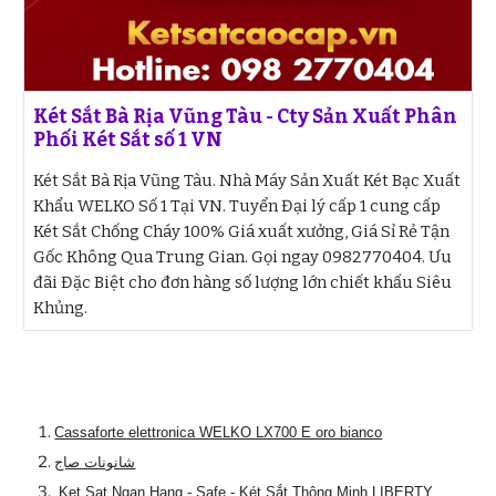
Két Sắt Bà Rịa Vũng Tàu - Cty Sản Xuất Phân
Phối Két Sắt số 1 VN
Két Sắt Bà Rịa Vũng Tàu. Nhà Máy Sản Xuất Két Bạc Xuất
Khẩu WELKO Số 1 Tại VN. Tuyển Đại lý cấp 1 cung cấp
Két Sắt Chống Cháy 100% Giá xuất xưởng, Giá Sỉ Rẻ Tận
Gốc Không Qua Trung Gian. Gọi ngay 0982770404. Ưu
đãi Đặc Biệt cho đơn hàng số lượng lớn chiết khấu Siêu
Khủng.
Cassaforte elettronica WELKO LX700 E oro bianco
شانونات صاج
Ket Sat Ngan Hang - Safe - Két Sắt Thông Minh LIBERTY