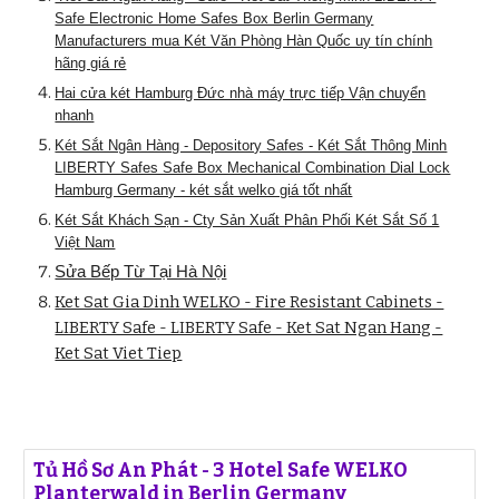
Safe Electronic Home Safes Box Berlin Germany
Manufacturers mua Két Văn Phòng Hàn Quốc uy tín chính
hãng giá rẻ
Hai cửa két Hamburg Đức nhà máy trực tiếp Vận chuyển
nhanh
Két Sắt Ngân Hàng - Depository Safes - Két Sắt Thông Minh
LIBERTY Safes Safe Box Mechanical Combination Dial Lock
Hamburg Germany - két sắt welko giá tốt nhất
Két Sắt Khách Sạn - Cty Sản Xuất Phân Phối Két Sắt Số 1
Việt Nam
Sửa Bếp Từ Tại Hà Nội
Ket Sat Gia Dinh WELKO - Fire Resistant Cabinets -
LIBERTY Safe - LIBERTY Safe - Ket Sat Ngan Hang -
Ket Sat Viet Tiep
Tủ Hồ Sơ An Phát - 3 Hotel Safe WELKO
Planterwald in Berlin Germany