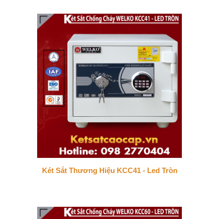
Két Sắt Thương Hiệu KCC41 - Led Tròn