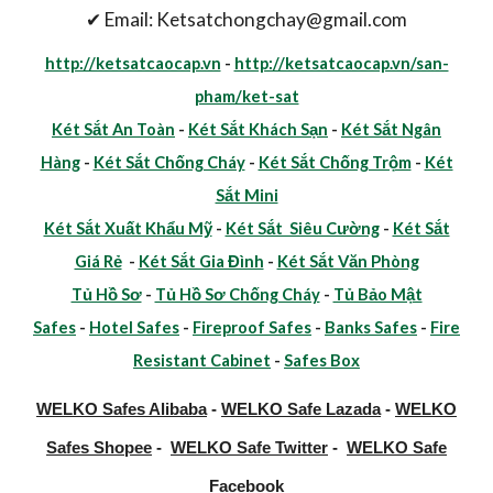
✔ Email: Ketsatchongchay@gmail.com
http://ketsatcaocap.vn
-
http://ketsatcaocap.vn/san-
pham/ket-sat
Két Sắt An Toàn
-
Két Sắt Khách Sạn
-
Két Sắt Ngân
Hàng
-
Két Sắt Chống Cháy
-
Két Sắt Chống Trộm
-
Két
Sắt Mini
Két Sắt Xuất Khẩu Mỹ
-
Két Sắt Siêu Cường
-
Két Sắt
Giá Rẻ
-
Két Sắt Gia Đình
-
Két Sắt Văn Phòng
Tủ Hồ Sơ
-
Tủ Hồ Sơ Chống Cháy
-
Tủ Bảo Mật
Safes
-
Hotel Safes
-
Fireproof Safes
-
Banks Safes
-
Fire
Resistant Cabinet
-
Safes Box
WELKO Safes Alibaba
-
WELKO Safe Lazada
-
WELKO
Safes Shopee
-
WELKO Safe Twitter
-
WELKO Safe
Facebook