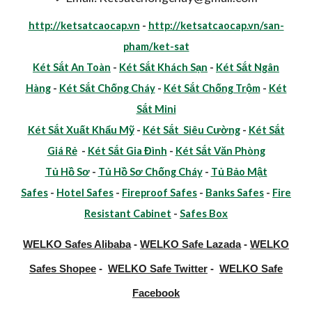
http://ketsatcaocap.vn
-
http://ketsatcaocap.vn/san-
pham/ket-sat
Két Sắt An Toàn
-
Két Sắt Khách Sạn
-
Két Sắt Ngân
Hàng
-
Két Sắt Chống Cháy
-
Két Sắt Chống Trộm
-
Két
Sắt Mini
Két Sắt Xuất Khẩu Mỹ
-
Két Sắt Siêu Cường
-
Két Sắt
Giá Rẻ
-
Két Sắt Gia Đình
-
Két Sắt Văn Phòng
Tủ Hồ Sơ
-
Tủ Hồ Sơ Chống Cháy
-
Tủ Bảo Mật
Safes
-
Hotel Safes
-
Fireproof Safes
-
Banks Safes
-
Fire
Resistant Cabinet
-
Safes Box
WELKO Safes Alibaba
-
WELKO Safe Lazada
-
WELKO
Safes Shopee
-
WELKO Safe Twitter
-
WELKO Safe
Facebook