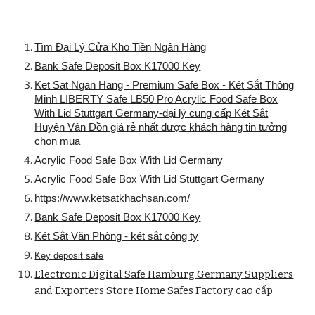
Tìm Đại Lý Cửa Kho Tiền Ngân Hàng
Bank Safe Deposit Box K17000 Key
Ket Sat Ngan Hang - Premium Safe Box - Két Sắt Thông
Minh LIBERTY Safe LB50 Pro Acrylic Food Safe Box
With Lid Stuttgart Germany-đại lý cung cấp Két Sắt
Huyện Vân Đồn giá rẻ nhất được khách hàng tin tưởng
chọn mua
Acrylic Food Safe Box With Lid Germany
Acrylic Food Safe Box With Lid Stuttgart Germany
https://www.ketsatkhachsan.com/
Bank Safe Deposit Box K17000 Key
Két Sắt Văn Phòng - két sắt công ty
Key deposit safe
Electronic Digital Safe Hamburg Germany Suppliers
and Exporters Store Home Safes Factory cao cấp