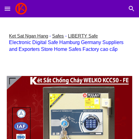
Skip to main content
Skip to navigation
Ket Sat Ngan Hang
-
Safes
-
LIBERTY Safe
Electronic Digital Safe Hamburg Germany Suppliers
and Exporters Store Home Safes Factory cao cấp