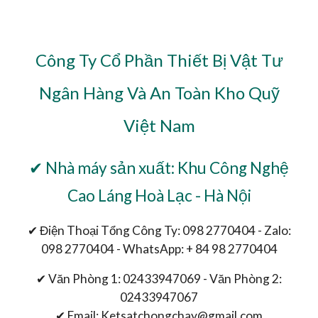
Công Ty Cổ Phần Thiết Bị Vật Tư
Ngân Hàng Và An Toàn Kho Quỹ
Việt Nam
✔ Nhà máy sản xuất: Khu Công Nghệ
Cao Láng Hoà Lạc - Hà Nội
✔ Điện Thoại Tổng Công Ty: 098 2770404 - Zalo:
098 2770404 - WhatsApp: + 84 98 2770404
✔ Văn Phòng 1: 02433947069 - Văn Phòng 2:
02433947067
✔ Email: Ketsatchongchay@gmail.com