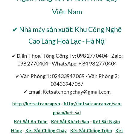
Việt Nam
✔ Nhà máy sản xuất: Khu Công Nghệ
Cao Láng Hoà Lạc - Hà Nội
✔ Điện Thoại Tổng Công Ty: 098 2770404 - Zalo:
098 2770404 - WhatsApp: + 84 98 2770404
✔ Văn Phòng 1: 02433947069 - Văn Phòng 2:
02433947067
✔ Email: Ketsatchongchay@gmail.com
http://ketsatcaocap.vn
-
http://ketsatcaocap.vn/san-
pham/ket-sat
Két Sắt An Toàn
-
Két Sắt Khách Sạn
-
Két Sắt Ngân
Hàng
-
Két Sắt Chống Cháy
-
Két Sắt Chống Trộm
-
Két