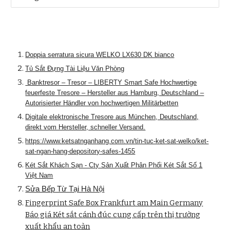
Doppia serratura sicura WELKO LX630 DK bianco
Tủ Sắt Đựng Tài Liệu Văn Phòng
Banktresor – Tresor – LIBERTY Smart Safe Hochwertige
feuerfeste Tresore – Hersteller aus Hamburg, Deutschland –
Autorisierter Händler von hochwertigen Militärbetten
Digitale elektronische Tresore aus München, Deutschland,
direkt vom Hersteller, schneller Versand.
https://www.ketsatnganhang.com.vn/tin-tuc-ket-sat-welko/ket-
sat-ngan-hang-depository-safes-1455
Két Sắt Khách Sạn - Cty Sản Xuất Phân Phối Két Sắt Số 1
Việt Nam
Sửa Bếp Từ Tại Hà Nội
Fingerprint Safe Box Frankfurt am Main Germany
Báo giá Két sắt cánh đúc cung cấp trên thị trường
xuất khẩu an toàn