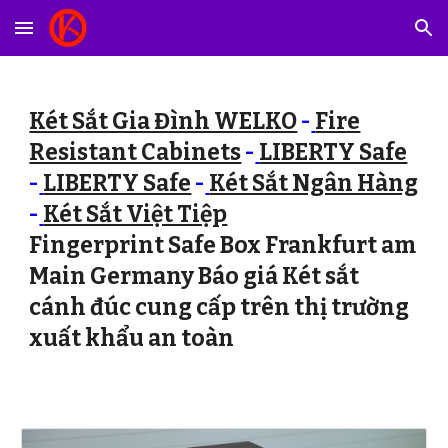
Skip to main content
Skip to navigation
Két Sắt Gia Đình WELKO
-
Fire
Resistant Cabinets
-
LIBERTY Safe
-
LIBERTY Safe
-
Két Sắt Ngân Hàng
-
Két Sắt Việt Tiệp
Fingerprint Safe Box Frankfurt am
Main Germany Báo giá Két sắt
cánh đúc cung cấp trên thị trường
xuất khẩu an toàn