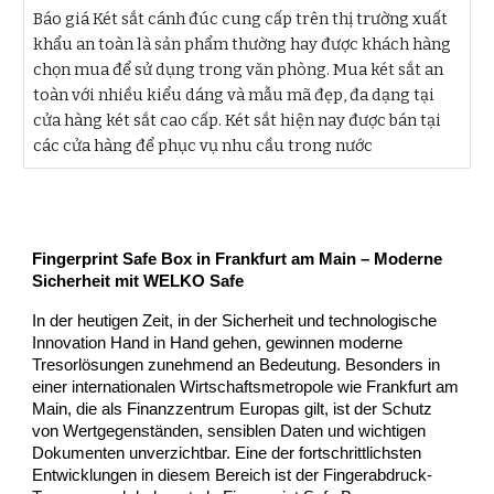
Báo giá Két sắt cánh đúc cung cấp trên thị trường xuất
khẩu an toàn là sản phẩm thường hay được khách hàng
chọn mua để sử dụng trong văn phòng. Mua két sắt an
toàn với nhiều kiểu dáng và mẫu mã đẹp, đa dạng tại
cửa hàng két sắt cao cấp. Két sắt hiện nay được bán tại
các cửa hàng để phục vụ nhu cầu trong nước
Fingerprint Safe Box in Frankfurt am Main – Moderne
Sicherheit mit WELKO Safe
In der heutigen Zeit, in der Sicherheit und technologische
Innovation Hand in Hand gehen, gewinnen moderne
Tresorlösungen zunehmend an Bedeutung. Besonders in
einer internationalen Wirtschaftsmetropole wie Frankfurt am
Main, die als Finanzzentrum Europas gilt, ist der Schutz
von Wertgegenständen, sensiblen Daten und wichtigen
Dokumenten unverzichtbar. Eine der fortschrittlichsten
Entwicklungen in diesem Bereich ist der Fingerabdruck-