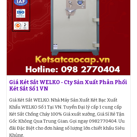
Giá Két Sắt WELKO - Cty Sản Xuất Phân Phối
Két Sắt Số 1 VN
Giá Két Sắt WELKO. Nhà Máy Sản Xuất Két Bạc Xuất
Khẩu WELKO Số 1 Tại VN. Tuyển Đại lý cấp 1 cung cấp
Két Sắt Chống Cháy 100% Giá xuất xưởng, Giá Sỉ Rẻ Tận
Gốc Không Qua Trung Gian. Gọi ngay 0982770404. Ưu
đãi Đặc Biệt cho đơn hàng số lượng lớn chiết khấu Siêu
Khủng.