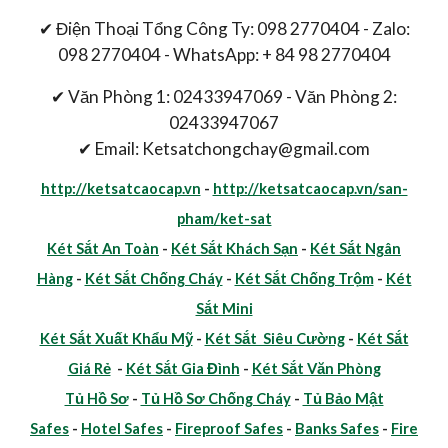
✔ Điện Thoại Tổng Công Ty: 098 2770404 - Zalo:
098 2770404 - WhatsApp: + 84 98 2770404
✔ Văn Phòng 1: 02433947069 - Văn Phòng 2:
02433947067
✔ Email: Ketsatchongchay@gmail.com
http://ketsatcaocap.vn
-
http://ketsatcaocap.vn/san-
pham/ket-sat
Két Sắt An Toàn
-
Két Sắt Khách Sạn
-
Két Sắt Ngân
Hàng
-
Két Sắt Chống Cháy
-
Két Sắt Chống Trộm
-
Két
Sắt Mini
Két Sắt Xuất Khẩu Mỹ
-
Két Sắt Siêu Cường
-
Két Sắt
Giá Rẻ
-
Két Sắt Gia Đình
-
Két Sắt Văn Phòng
Tủ Hồ Sơ
-
Tủ Hồ Sơ Chống Cháy
-
Tủ Bảo Mật
Safes
-
Hotel Safes
-
Fireproof Safes
-
Banks Safes
-
Fire