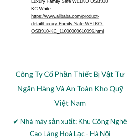
Luxury Family Safe WELKO OSB910
KC White
https://www.alibaba.com/product-
detail/Luxury-Family-Safe-WELKO-
OSB910-KC_11000009610096.html
Công Ty Cổ Phần Thiết Bị Vật Tư
Ngân Hàng Và An Toàn Kho Quỹ
Việt Nam
✔ Nhà máy sản xuất: Khu Công Nghệ
Cao Láng Hoà Lạc - Hà Nội