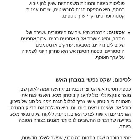
פוליסות ביטוח ותמונות משפחתיות שאין להן גיבוי.
בנוסף, היא מספקת הגנה לתכשיטים, יצירות אמנות
קטנות ופריטים יקרי ערך נוספים.
אספנים:
נירנברג היא עיר עם היסטוריה עשירה של
מסחר, והיא מושכת אליה אספנים רבים. עבור אספנים
של בולים נדירים, מטבעות עתיקים או מסמכים
היסטוריים, כספת חסינת אש היא פתרון חיוני לשמירה
על ערך האוסף.
לסיכום: שקט נפשי במבחן האש
כספת חסינת אש המיוצרת בנירנברג היא דוגמה לאופן שבו
מוצר פונקציונלי יכול להעניק ביטחון מלא. היא מייצגת את
האמונה כי ביטחון אישי צריך לכלול הגנה מפני כל סוג של סיכון,
כולל אלו שאינם נראים ביום-יום. היא משלבת את הדיוק ההנדסי
הגרמני עם רגישות לצרכי האדם, ונותנת ללקוח שקט נפשי מלא,
בידיעה שהדברים החשובים לו ביותר מוגנים בצורה הטובה
ביותר.
זוהי ההוכחה שגם בתחום כה טכני, אפשר לשלב חדשנות,