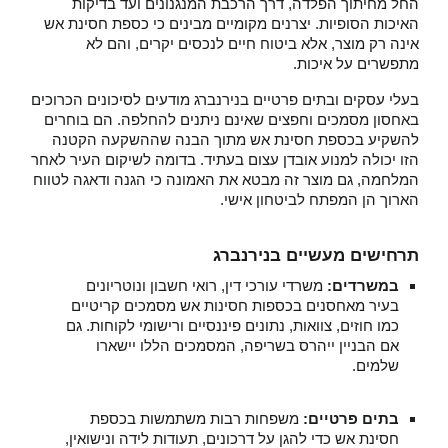
החל מחיתוך הפלדה, דרך הרכבת המנגנונים ועד בדיקות
האיכות הסופיות. יצרנים מקומיים מבינים כי כספת חסינת אש
אינה רק מוצר, אלא ביטוח חיים לנכסים יקרים, והם לא
מתפשרים על איכות.
בעלי עסקים ובתים פרטיים בנירנברג מודעים לסיכונים הכרוכים
באחסון מסמכים וחפצים שאינם ניתנים להחלפה. הם בוחרים
להשקיע בכספת חסינת אש מתוך הבנה שההשקעה הקטנה
הזו יכולה למנוע אובדן עצום בעתיד. בדומה לשיקום העיר לאחר
המלחמה, גם מוצר זה מבטא את האמונה כי הגנה ודאגה לטווח
הארוך הן המפתח לביטחון אישי.
תרחישים מעשיים בנירנברג
במשרדים:
משרדי עורכי דין, רואי חשבון ונוטריונים
בעיר מאחסנים בכספות חסינות אש מסמכים קריטיים
כמו חוזים, צוואות, נתונים פיננסיים ורישומי לקוחות. גם
אם הבניין ייהרס בשריפה, המסמכים הללו יישארו
שלמים.
בתים פרטיים:
משפחות רבות משתמשות בכספת
חסינת אש כדי להגן על דרכונים, תעודות לידה ונישואין,