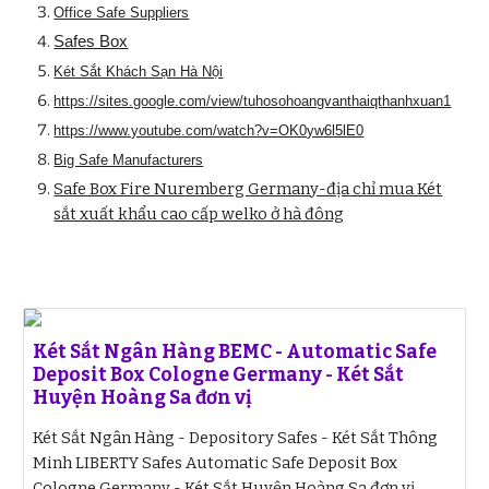
Office Safe Suppliers
Safes Box
Két Sắt Khách Sạn Hà Nội
https://sites.google.com/view/tuhosohoangvanthaiqthanhxuan1
https://www.youtube.com/watch?v=OK0yw6l5lE0
Big Safe Manufacturers
Safe Box Fire Nuremberg Germany-địa chỉ mua Két
sắt xuất khẩu cao cấp welko ở hà đông
Két Sắt Ngân Hàng BEMC - Automatic Safe
Deposit Box Cologne Germany - Két Sắt
Huyện Hoàng Sa đơn vị
Két Sắt Ngân Hàng - Depository Safes - Két Sắt Thông
Minh LIBERTY Safes Automatic Safe Deposit Box
Cologne Germany - Két Sắt Huyện Hoàng Sa đơn vị