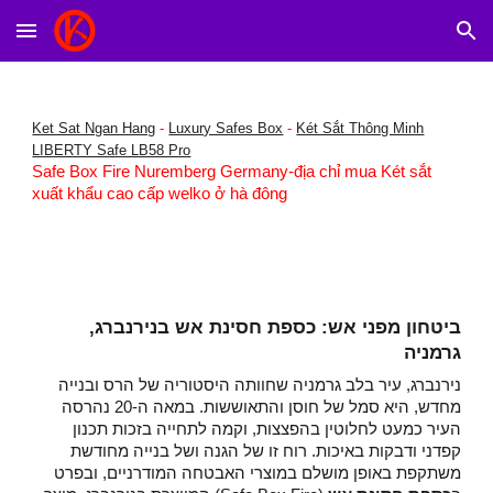
Skip to main content
Skip to navigation
Ket Sat Ngan Hang
-
Luxury Safes Box
-
Két Sắt Thông Minh
LIBERTY Safe LB58 Pro
Safe Box Fire Nuremberg Germany-địa chỉ mua Két sắt
xuất khẩu cao cấp welko ở hà đông
ביטחון מפני אש: כספת חסינת אש בנירנברג,
גרמניה
נירנברג, עיר בלב גרמניה שחוותה היסטוריה של הרס ובנייה
מחדש, היא סמל של חוסן והתאוששות. במאה ה-20 נהרסה
העיר כמעט לחלוטין בהפצצות, וקמה לתחייה בזכות תכנון
קפדני ודבקות באיכות. רוח זו של הגנה ושל בנייה מחודשת
משתקפת באופן מושלם במוצרי האבטחה המודרניים, ובפרט