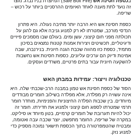
ב
כספת חסינת אש
(Safe Box Fire) המיוצרת בנירנברג. מוצר
זה נועד לתת מענה לאחד האיומים ההרסניים ביותר על רכוש –
שריפה.
כספת חסינת אש היא הרבה יותר מתיבה נעולה. היא פתרון
הנדסי מורכב, שמטרתו לא רק למנוע גניבה אלא גם להגן על
תכולתה מפני חום קיצוני, עשן ומים. בעולם שבו מסמכים פיזיים
ודיגיטליים, תכשיטים ויצירות אמנות קטנות נמצאים בסיכון
מתמיד, כספת כזו מהווה שכבת הגנה חיונית. בנירנברג, שבה
אמינות ודיוק הם ערכים עליונים, כספות חסינות אש נחשבות
להשקעה חיונית עבור בתים פרטיים, משרדים ועסקים.
טכנולוגיה וייצור: עמידות במבחן האש
הסוד של כספת חסינת אש טמון במבנה הרב-שכבתי שלה. היא
אינה עשויה רק מפלדה, אלא מפלדה בשילוב חומרים מבודדים
מיוחדים. בין שכבות הפלדה החיצוניות והפנימיות, מוחדר חומר
תרמי שמטרתו לספוג חום קיצוני ולמנוע את חדירתו. חומר זה
יכול להיות תערובת של חומרים קרמיים, בטון מיוחד או סיליקט.
במקרה של שריפה, החומר מתפשט, יוצר שכבה עבה ואטומה,
ומבטיח שהטמפרטורה בתוך הכספת תישאר נמוכה מספיק כדי
למנוע נזק.