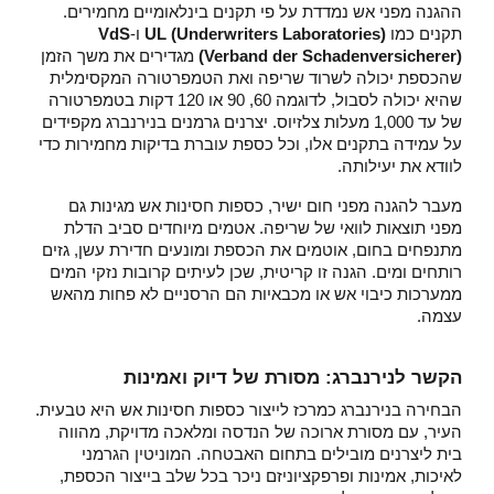
ההגנה מפני אש נמדדת על פי תקנים בינלאומיים מחמירים.
תקנים כמו
UL (Underwriters Laboratories)
ו-
VdS
(Verband der Schadenversicherer)
מגדירים את משך הזמן
שהכספת יכולה לשרוד שריפה ואת הטמפרטורה המקסימלית
שהיא יכולה לסבול, לדוגמה 60, 90 או 120 דקות בטמפרטורה
של עד 1,000 מעלות צלזיוס. יצרנים גרמנים בנירנברג מקפידים
על עמידה בתקנים אלו, וכל כספת עוברת בדיקות מחמירות כדי
לוודא את יעילותה.
מעבר להגנה מפני חום ישיר, כספות חסינות אש מגינות גם
מפני תוצאות לוואי של שריפה. אטמים מיוחדים סביב הדלת
מתנפחים בחום, אוטמים את הכספת ומונעים חדירת עשן, גזים
רותחים ומים. הגנה זו קריטית, שכן לעיתים קרובות נזקי המים
ממערכות כיבוי אש או מכבאיות הם הרסניים לא פחות מהאש
עצמה.
הקשר לנירנברג: מסורת של דיוק ואמינות
הבחירה בנירנברג כמרכז לייצור כספות חסינות אש היא טבעית.
העיר, עם מסורת ארוכה של הנדסה ומלאכה מדויקת, מהווה
בית ליצרנים מובילים בתחום האבטחה. המוניטין הגרמני
לאיכות, אמינות ופרפקציוניזם ניכר בכל שלב בייצור הכספת,