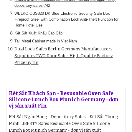
depository-safes-742
WELKO OBS820 DK Blue Electronic Security Safe Box
Fireproof Steel with Combination Lock Anti-Theft Function for
Home Hotel Use
Két Sắt Xuất Khẩu Cao Cấp
Tall Metal Cabinet made in Viet Nam
Dual Lock Safes Berlin Germany Manufacturers
Suppliers TWO Door Safes High Quality Factory
Price uy tín
Két Sắt Khách Sạn - Resusable Oven Safe
Silicone Lunch Box Munich Germany - đơn
vị sản xuất Fin
Két Sắt Ngân Hàng - Depository Safes - Két Sắt Thông
Minh LIBERTY Safes Resusable Oven Safe Silicone
Lunch Box Munich Germany - đơn vị sản xuất