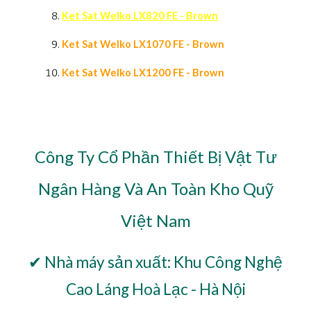
Ket Sat Welko LX820 FE - Brown
Ket Sat Welko LX1070 FE - Brown
Ket Sat Welko LX1200 FE - Brown
Công Ty Cổ Phần Thiết Bị Vật Tư
Ngân Hàng Và An Toàn Kho Quỹ
Việt Nam
✔ Nhà máy sản xuất: Khu Công Nghệ
Cao Láng Hoà Lạc - Hà Nội