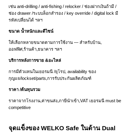
เช่น anti‑drilling / anti‑fishing / relocker / ช่องฝากเงินถ้ามี /
ช่อง drawer /ระบบล็อกสำรอง / key override / digital lock มี
รหัสเปลี่ยนได้ ฯลฯ
ขนาด น้ำหนักและดีไซน์
ให้เลือกหลายขนาดตามการใช้งาน — สำหรับบ้าน,
ออฟฟิศ,ร้านค้า,ธนาคาร ฯลฯ
บริการหลังการขาย &อะไหล่
การมีตัวแทนในเยอรมนี /ยุโรป, availability ของ
กุญแจ/lockset/parts,การรับประกันผลิตภัณฑ์
ราคา /ต้นทุนรวม
ราคาจากโรงงาน,ค่าขนส่ง,ภาษีนำเข้า,VAT เยอรมนี must be
competitive
จุดแข็งของ WELKO Safe ในด้าน Dual