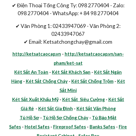
✔ Điện Thoại Tổng Công Ty: 098 2770404 - Zalo:
098 2770404 - WhatsApp: + 84 98 2770404
✔ Văn Phòng 1: 02433947069 - Văn Phòng 2:
02433947067
✔ Email: Ketsatchongchay@gmail.com
http://ketsatcaocap.vn
-
http://ketsatcaocap.vn/san-
pham/ket-sat
Két Sắt An Toàn
-
Két Sắt Khách Sạn
-
Két Sắt Ngân
Hàng
-
Két Sắt Chống Cháy
-
Két Sắt Chống Trộm
-
Két
Sắt Mini
Két Sắt Xuất Khẩu Mỹ
-
Két Sắt Siêu Cường
-
Két Sắt
Giá Rẻ
-
Két Sắt Gia Đình
-
Két Sắt Văn Phòng
Tủ Hồ Sơ
-
Tủ Hồ Sơ Chống Cháy
-
Tủ Bảo Mật
Safes
-
Hotel Safes
-
Fireproof Safes
-
Banks Safes
-
Fire
Resistant Cabinet
-
Safes Box