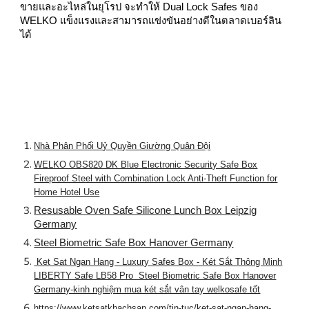
ขายและอะไหล่ในยุโรป จะทำให้ Dual Lock Safes ของ
WELKO แข็งแรงและสามารถแข่งขันอย่างดีในตลาดเบอร์ลิน
ได้
Nhà Phân Phối Uỷ Quyền Giường Quân Đội
WELKO OBS820 DK Blue Electronic Security Safe Box
Fireproof Steel with Combination Lock Anti-Theft Function for
Home Hotel Use
Resusable Oven Safe Silicone Lunch Box Leipzig
Germany
Steel Biometric Safe Box Hanover Germany
Ket Sat Ngan Hang - Luxury Safes Box - Két Sắt Thông Minh
LIBERTY Safe LB58 Pro Steel Biometric Safe Box Hanover
Germany-kinh nghiệm mua két sắt vân tay welkosafe tốt
https://www.ketsatkhachsan.com/tin-tuc/ket-sat-ngan-hang-