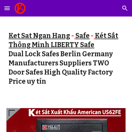
Skip to main content
Skip to navigation
Ket Sat Ngan Hang
-
Safe
-
Két Sắt
Thông Minh LIBERTY Safe
Dual Lock Safes Berlin Germany
Manufacturers Suppliers TWO
Door Safes High Quality Factory
Price uy tín