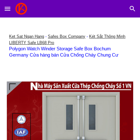
Skip to main content
Skip to navigation
Ket Sat Ngan Hang
-
Safes Box Company
-
Két Sắt Thông Minh
LIBERTY Safe LB68 Pro
Polygon Watch Winder Storage Safe Box Bochum
Germany Cửa hàng bán Cửa Chống Cháy Chung Cư