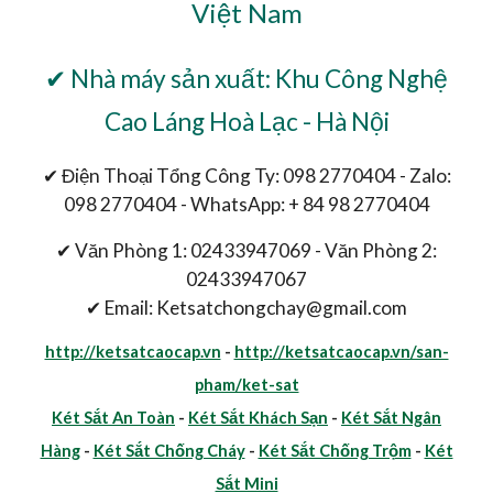
Việt Nam
✔ Nhà máy sản xuất: Khu Công Nghệ
Cao Láng Hoà Lạc - Hà Nội
✔ Điện Thoại Tổng Công Ty: 098 2770404 - Zalo:
098 2770404 - WhatsApp: + 84 98 2770404
✔ Văn Phòng 1: 02433947069 - Văn Phòng 2:
02433947067
✔ Email: Ketsatchongchay@gmail.com
http://ketsatcaocap.vn
-
http://ketsatcaocap.vn/san-
pham/ket-sat
Két Sắt An Toàn
-
Két Sắt Khách Sạn
-
Két Sắt Ngân
Hàng
-
Két Sắt Chống Cháy
-
Két Sắt Chống Trộm
-
Két
Sắt Mini