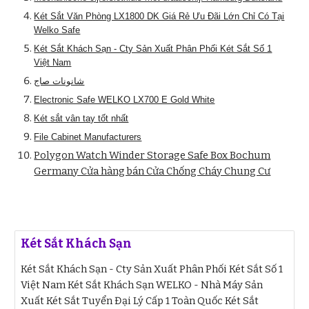
Két Sắt Văn Phòng LX1800 DK Giá Rẻ Ưu Đãi Lớn Chỉ Có Tại
Welko Safe
Két Sắt Khách Sạn - Cty Sản Xuất Phân Phối Két Sắt Số 1
Việt Nam
شانونات صاج
Electronic Safe WELKO LX700 E Gold White
Két sắt vân tay tốt nhất
File Cabinet Manufacturers
Polygon Watch Winder Storage Safe Box Bochum
Germany Cửa hàng bán Cửa Chống Cháy Chung Cư
Két Sắt Khách Sạn
Két Sắt Khách Sạn - Cty Sản Xuất Phân Phối Két Sắt Số 1
Việt Nam Két Sắt Khách Sạn WELKO - Nhà Máy Sản
Xuất Két Sắt Tuyển Đại Lý Cấp 1 Toàn Quốc Két Sắt