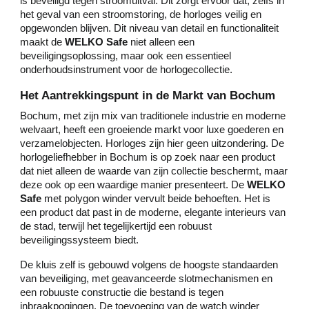
is beveiligd tegen stroomuitval. Dit zorgt ervoor dat, zelfs in
het geval van een stroomstoring, de horloges veilig en
opgewonden blijven. Dit niveau van detail en functionaliteit
maakt de
WELKO Safe
niet alleen een
beveiligingsoplossing, maar ook een essentieel
onderhoudsinstrument voor de horlogecollectie.
Het Aantrekkingspunt in de Markt van Bochum
Bochum, met zijn mix van traditionele industrie en moderne
welvaart, heeft een groeiende markt voor luxe goederen en
verzamelobjecten. Horloges zijn hier geen uitzondering. De
horlogeliefhebber in Bochum is op zoek naar een product
dat niet alleen de waarde van zijn collectie beschermt, maar
deze ook op een waardige manier presenteert. De
WELKO
Safe
met polygon winder vervult beide behoeften. Het is
een product dat past in de moderne, elegante interieurs van
de stad, terwijl het tegelijkertijd een robuust
beveiligingssysteem biedt.
De kluis zelf is gebouwd volgens de hoogste standaarden
van beveiliging, met geavanceerde slotmechanismen en
een robuuste constructie die bestand is tegen
inbraakpogingen. De toevoeging van de watch winder