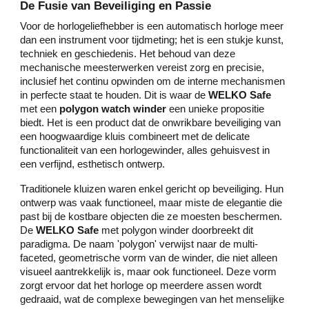
De Fusie van Beveiliging en Passie
Voor de horlogeliefhebber is een automatisch horloge meer
dan een instrument voor tijdmeting; het is een stukje kunst,
techniek en geschiedenis. Het behoud van deze
mechanische meesterwerken vereist zorg en precisie,
inclusief het continu opwinden om de interne mechanismen
in perfecte staat te houden. Dit is waar de
WELKO Safe
met een
polygon watch winder
een unieke propositie
biedt. Het is een product dat de onwrikbare beveiliging van
een hoogwaardige kluis combineert met de delicate
functionaliteit van een horlogewinder, alles gehuisvest in
een verfijnd, esthetisch ontwerp.
Traditionele kluizen waren enkel gericht op beveiliging. Hun
ontwerp was vaak functioneel, maar miste de elegantie die
past bij de kostbare objecten die ze moesten beschermen.
De
WELKO Safe
met polygon winder doorbreekt dit
paradigma. De naam 'polygon' verwijst naar de multi-
faceted, geometrische vorm van de winder, die niet alleen
visueel aantrekkelijk is, maar ook functioneel. Deze vorm
zorgt ervoor dat het horloge op meerdere assen wordt
gedraaid, wat de complexe bewegingen van het menselijke