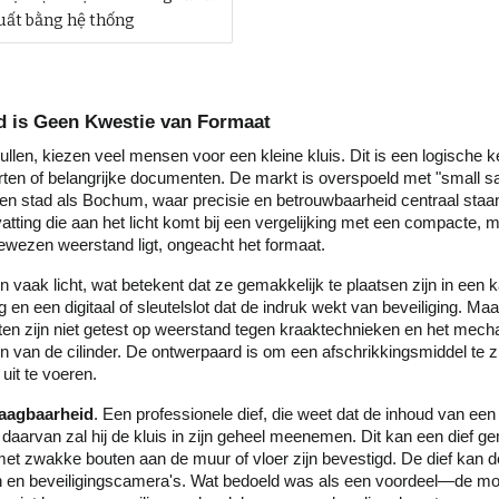
xuất bằng hệ thống
id is Geen Kwestie van Formaat
ullen, kiezen veel mensen voor een kleine kluis. Dit is een logische k
en of belangrijke documenten. De markt is overspoeld met "small saf
n een stad als Bochum, waar precisie en betrouwbaarheid centraal staan 
isvatting die aan het licht komt bij een vergelijking met een compacte, 
bewezen weerstand ligt, ongeacht het formaat.
jn vaak licht, wat betekent dat ze gemakkelijk te plaatsen zijn in een
ing en een digitaal of sleutelslot dat de indruk wekt van beveiliging. M
en zijn niet getest op weerstand tegen kraaktechnieken en het mech
n van de cilinder. De ontwerpaard is om een afschrikkingsmiddel te zi
uit te voeren.
aagbaarheid
. Een professionele dief, die weet dat de inhoud van een 
ts daarvan zal hij de kluis in zijn geheel meenemen. Dit kan een dief
t zwakke bouten aan de muur of vloer zijn bevestigd. De dief kan de
ten en beveiligingscamera's. Wat bedoeld was als een voordeel—de mog