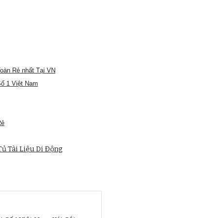
oàn Rẻ nhất Tại VN
Số 1 Việt Nam
Rẻ
ủ Tài Liệu Di Động