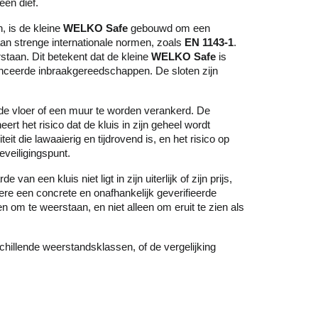
een dief.
, is de kleine
WELKO Safe
gebouwd om een
an strenge internationale normen, zoals
EN 1143-1
.
staan. Dit betekent dat de kleine
WELKO Safe
is
nceerde inbraakgereedschappen. De sloten zijn
 de vloer of een muur te worden verankerd. De
rt het risico dat de kluis in zijn geheel wordt
it die lawaaierig en tijdrovend is, en het risico op
eveiligingspunt.
 van een kluis niet ligt in zijn uiterlijk of zijn prijs,
ere een concrete en onafhankelijk geverifieerde
 om te weerstaan, en niet alleen om eruit te zien als
schillende weerstandsklassen, of de vergelijking