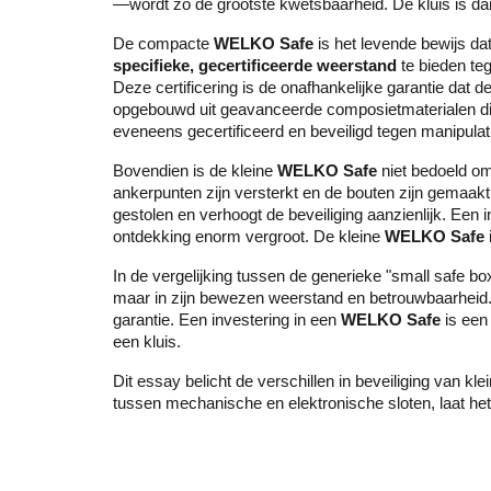
—wordt zo de grootste kwetsbaarheid. De kluis is dan
De compacte
WELKO Safe
is het levende bewijs dat
specifieke, gecertificeerde weerstand
te bieden te
Deze certificering is de onafhankelijke garantie dat
opgebouwd uit geavanceerde composietmaterialen die
eveneens gecertificeerd en beveiligd tegen manipulat
Bovendien is de kleine
WELKO Safe
niet bedoeld om
ankerpunten zijn versterkt en de bouten zijn gemaakt 
gestolen en verhoogt de beveiliging aanzienlijk. Een i
ontdekking enorm vergroot. De kleine
WELKO Safe
In de vergelijking tussen de generieke "small safe 
maar in zijn bewezen weerstand en betrouwbaarheid. W
garantie. Een investering in een
WELKO Safe
is een 
een kluis.
Dit essay belicht de verschillen in beveiliging van kl
tussen mechanische en elektronische sloten, laat he