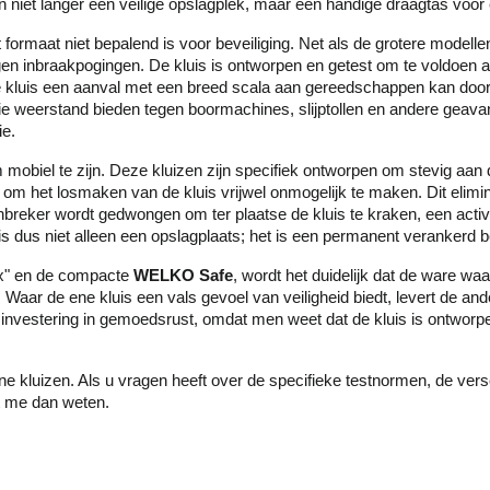
 niet langer een veilige opslagplek, maar een handige draagtas voor 
 formaat niet bepalend is voor beveiliging. Net als de grotere modellen
gen inbraakpogingen. De kluis is ontworpen en getest om te voldoen a
 de kluis een aanval met een breed scala aan gereedschappen kan door
 weerstand bieden tegen boormachines, slijptollen en andere geava
ie.
 mobiel te zijn. Deze kluizen zijn specifiek ontworpen om stevig aan
om het losmaken van de kluis vrijwel onmogelijk te maken. Dit eliminee
nbreker wordt gedwongen om ter plaatse de kluis te kraken, een activite
is dus niet alleen een opslagplaats; het is een permanent verankerd b
box" en de compacte
WELKO Safe
, wordt het duidelijk dat de ware waarde
aar de ene kluis een vals gevoel van veiligheid biedt, levert de and
investering in gemoedsrust, omdat men weet dat de kluis is ontworpen
eine kluizen. Als u vragen heeft over de specifieke testnormen, de ver
t me dan weten.