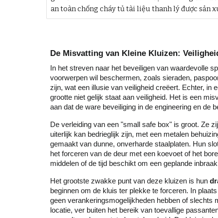
an toàn chống cháy tủ tài liệu thanh lý được sản 
De Misvatting van Kleine Kluizen: Veilighe
In het streven naar het beveiligen van waardevolle sp
voorwerpen wil beschermen, zoals sieraden, paspoort
zijn, wat een illusie van veiligheid creëert. Echter, i
grootte niet gelijk staat aan veiligheid. Het is een m
aan dat de ware beveiliging in de engineering en de 
De verleiding van een "small safe box" is groot. Ze zi
uiterlijk kan bedrieglijk zijn, met een metalen behuiz
gemaakt van dunne, onverharde staalplaten. Hun slot
het forceren van de deur met een koevoet of het bore
middelen of de tijd beschikt om een geplande inbraak 
Het grootste zwakke punt van deze kluizen is hun
dr
beginnen om de kluis ter plekke te forceren. In plaa
geen verankeringsmogelijkheden hebben of slechts me
locatie, ver buiten het bereik van toevallige passan