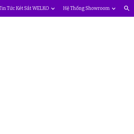
Tin Tức Két Sắt WELKO
Hệ Thống Showroom
ion