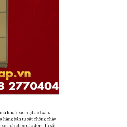
g mã khoá bảo mật an toàn.
ửa hàng bán tủ sắt chống cháy
 bạn lựa chọn các dòng tủ sắt