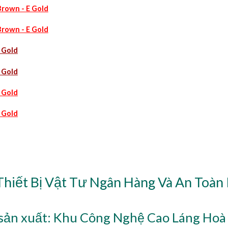
rown - E Gold
rown - E Gold
 Gold
 Gold
 Gold
 Gold
Thiết Bị Vật Tư Ngân Hàng Và An Toàn
ản xuất: Khu Công Nghệ Cao Láng Hoà 