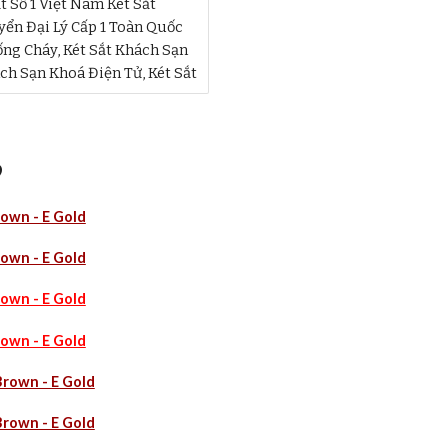
t Số 1 Việt Nam Két Sắt
ển Đại Lý Cấp 1 Toàn Quốc
ng Cháy, Két Sắt Khách Sạn
ách Sạn Khoá Điện Tử, Két Sắt
9
own - E Gold
own - E Gold
own - E Gold
own - E Gold
rown - E Gold
rown - E Gold