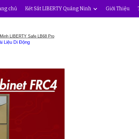
ang chủ
Két Sắt LIBERTY Quảng Ninh
Giới Thiệu
ip to main content
Skip to navigat
 Minh LIBERTY Safe LB68 Pro
i Liệu Di Động