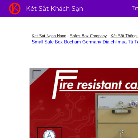
Két Sắt Khách Sạn
Tr
Sk
Ket Sat Ngan Hang
-
Safes Box Company
-
Két Sắt Thông
Small Safe Box Bochum Germany Địa chỉ mua Tủ Tà