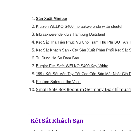
Sản Xuất Minibar
Kluizen WELKO S400 inbraakwerende witte sleutel
Inbraakwerende kluis Hamburg Duitsland
Két Sắt Thả Tiền Phục Vụ Cho Trạm Thu Phí BOT An T
Két Sắt Khách Sạn - Cty Sản Xuất Phân Phối Két Sắt 
Tu Dung Ho So Dam Bao
Burglar Fire Safe WELKO S400 Key White
199+ Két Sắt Vân Tay Tốt Cao Cấp Bảo Mất Nhất Giá 
Restore Safes or the Vault
Small Safe Box Bochum Germany Địa chỉ mua T
Két Sắt Khách Sạn