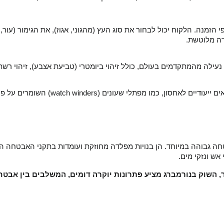
 הזמנה. הלקוח יכול לבחור את סוג העץ (מהגוני, אגוז), את הגימור (עור,
לדה מלוטשת
 נעילה מהמתקדמים בעולם, כולל זיהוי ביומטרי (טביעת אצבע), זיהוי רשת
השומרים על פעולתם של שעונים אוטומט
ה גבוהה במיוחד. הן בנויות מפלדה מחוזקת ועומדות בתקני האבטחה הג
 אש ונזקי מים
וק בנורמברג מציע פתרונות יוקרה דומים, המשלבים בין אבטחה ברמה הגבוהה ביותר לבין 