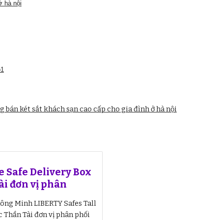
ở hà nội
o1
án két sắt khách sạn cao cấp cho gia đình ở hà nội
e Safe Delivery Box
ài đơn vị phân
hông Minh LIBERTY Safes Tall
 Thần Tài đơn vị phân phối