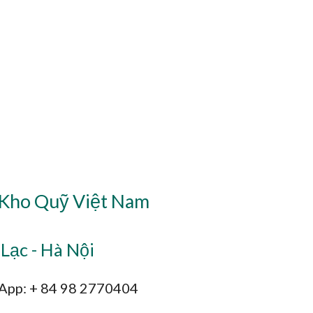
 Kho Quỹ Việt Nam
Lạc - Hà Nội
sApp: + 84 98 2770404