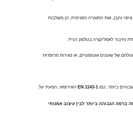
 ציפוי זהב), ואת התאורה הפנימית. הן משלבות
ית וחיבור לאפליקציה בטלפון הנייד
כספות יוקרה רבות כוללות תאים ייעודיים לאחסון, כמו מפתלי שעונים (watch winders) יים, או מגירות מרופדות
האירופאי, המעיד על
EN 1143-1
בוהים ביותר, כמו
לסיכום, למרות שמותג "Orchid Safe Box" עיצוב אמנותי