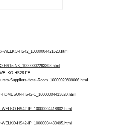
e-Box-WELKO-HS42_10000004421623.html
ELKO-HS15-NK_10000002293398.html
ty WELKO HS26 FE
cturers-Suppliers-Hotel-Room_10000020809066.html
urity-HOMESUN-HS42-C_10000004413620.html
rity-WELKO-HS42-IP_10000004418602.html
rity-WELKO-HS42-IP_10000004433495.html