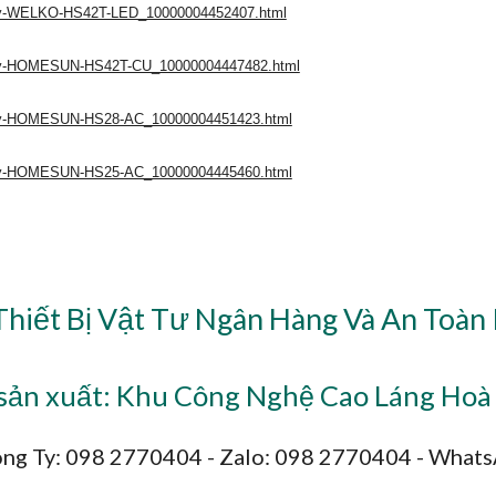
urity-WELKO-HS42T-LED_10000004452407.html
urity-HOMESUN-HS42T-CU_10000004447482.html
urity-HOMESUN-HS28-AC_10000004451423.html
urity-HOMESUN-HS25-AC_10000004445460.html
Thiết Bị Vật Tư Ngân Hàng Và An Toàn
ản xuất: Khu Công Nghệ Cao Láng Hoà 
ng Ty: 098 2770404 - Zalo: 098 2770404 - What