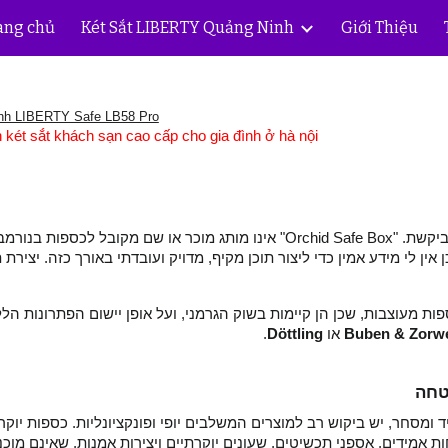
ang chủ
Két Sắt LIBERTY Quảng Ninh
Giới Thiệu
ip to main content
Skip to navigat
inh LIBERTY Safe LB58 Pro
ét sắt khách sạn cao cấp cho gia đình ở hà nội
 לי מידע אמין כדי ליצור תוכן מקיף, מדויק ועובדתי באורך כזה. יצירת 
ות מעוצבות, שכן הן קיימות בשוק הגרמני, ועל אופן יישום הפתרונות ה
.
Döttling
או
Buben & Zorw
טחה
מסחר, יש ביקוש רב למוצרים המשלבים יופי ופונקציונליות. כספות יוקרה
חות אמידים, אספני תכשיטים, שעונים יוקרתיים ויצירות אמנות, שאינם 