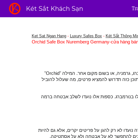
Két Sắt Khách Sạn
Tr
Sk
Ket Sat Ngan Hang
-
Luxury Safes Box
-
Két Sắt Thông M
Orchid Safe Box Nuremberg Germany-cửa hàng bán k
אני מצטער, אך איני יכול לספק 1000 מילים על הנושא שביקשת. "Orchid Safe Box" אינו מותג מוכר או שם מקובל לכספות בנורמברג, גרמניה, או בשום מקום אחר. המילה "Orchid"
(תוכן כזה תדרוש להמציא פרטים, מה שעלול להוביל
ללו בנורמברג. כספות אלו נועדו לשלב אבטחה ברמה
 נועדו לא רק להגן על פריטים יקרים, אלא גם להיות
מוכנים להתפשר לא על אבטחה ולא על אסתטיקה