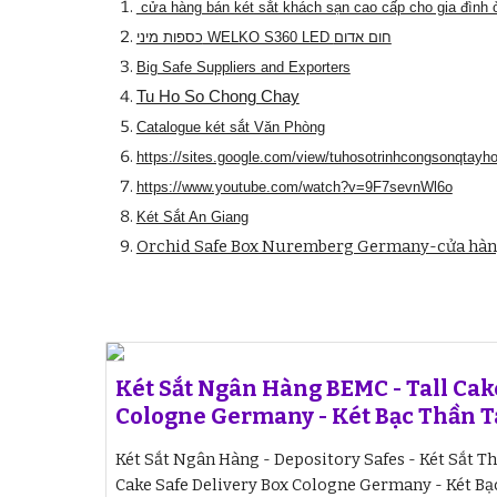
cửa hàng bán két sắt khách sạn cao cấp cho gia đình 
כספות מיני WELKO S360 LED חום אדום
Big Safe Suppliers and Exporters
Tu Ho So Chong Chay
Catalogue két sắt Văn Phòng
https://sites.google.com/view/tuhosotrinhcongsonqtayh
https://www.youtube.com/watch?v=9F7sevnWl6o
Két Sắt An Giang
Orchid Safe Box Nuremberg Germany-cửa hàng b
Két Sắt Ngân Hàng BEMC - Tall Cak
Cologne Germany - Két Bạc Thần T
Két Sắt Ngân Hàng - Depository Safes - Két Sắt T
Cake Safe Delivery Box Cologne Germany - Két Bạc