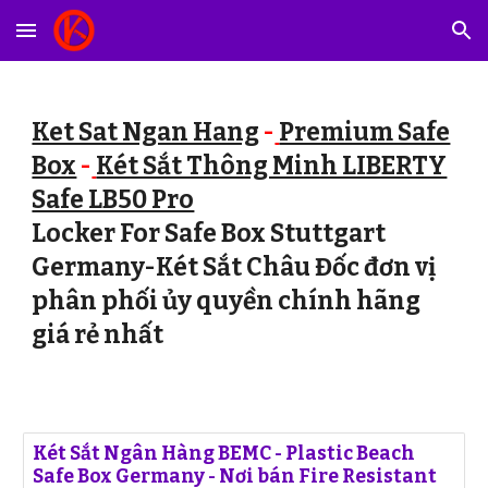
Skip to main content
Skip to navigation
Ket Sat Ngan Hang
-
Premium Safe
Box
-
Két Sắt Thông Minh LIBERTY
Safe LB50 Pro
Locker For Safe Box Stuttgart
Germany-Két Sắt Châu Đốc đơn vị
phân phối ủy quyền chính hãng
giá rẻ nhất
Két Sắt Ngân Hàng BEMC - Plastic Beach
Safe Box Germany - Nơi bán Fire Resistant