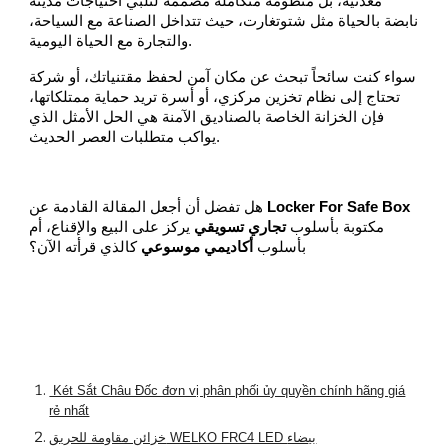
معدنية، بل منظومة متكاملة مصممة لتلبي احتياجات مدينة
نابضة بالحياة مثل شتوتغارت، حيث تتداخل الصناعة مع السياحة،
والتجارة مع الحياة اليومية.
سواء كنت سائحاً تبحث عن مكان آمن لحفظ مقتنياتك، أو شركة
تحتاج إلى نظام تخزين مركزي، أو أسرة تريد حماية ممتلكاتها،
فإن الخزانة الخاصة بالصناديق الآمنة هي الحل الأمثل الذي
يواكب متطلبات العصر الحديث.
Locker For Safe Box
هل تفضل أن أجعل المقالة القادمة عن
مكتوبة بأسلوب
تجاري تسويقي
يركز على البيع والإقناع، أم
بأسلوب
أكاديمي موسوعي
كالذي قرأته الآن؟
Két Sắt Châu Đốc đơn vị phân phối ủy quyền chính hãng giá
rẻ nhất
خزائن مقاومة للحريق WELKO FRC4 LED بيضاء