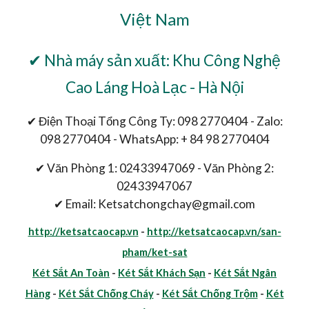
Việt Nam
✔ Nhà máy sản xuất: Khu Công Nghệ
Cao Láng Hoà Lạc - Hà Nội
✔ Điện Thoại Tổng Công Ty: 098 2770404 - Zalo:
098 2770404 - WhatsApp: + 84 98 2770404
✔ Văn Phòng 1: 02433947069 - Văn Phòng 2:
02433947067
✔ Email: Ketsatchongchay@gmail.com
http://ketsatcaocap.vn
-
http://ketsatcaocap.vn/san-
pham/ket-sat
Két Sắt An Toàn
-
Két Sắt Khách Sạn
-
Két Sắt Ngân
Hàng
-
Két Sắt Chống Cháy
-
Két Sắt Chống Trộm
-
Két