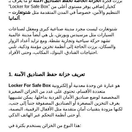
برزت فكرة
الخزانة الخاصة لحفظ الصناديق الآمنة
أو ما يُعرف بـ
"Locker for Safe Box" كخيار إضافي يوفر مستوى أعلى من
التنظيم والأمن، خصوصاً في المدن المتقدمة مثل
شتوتغارت –
.
ألمانيا
شتوتغارت ليست مجرد مدينة صناعية كبرى ومعقل لصناعات
السيارات مثل مرسيدس وبورش، بل هي أيضاً مدينة عالمية
تشهد حركة سياحية وتجارية نشطة. ومع تزايد أعداد الزوار
والسكان، برزت الحاجة إلى أنظمة تخزين مؤمنة وذكية، تلبي
احتياجات الفنادق، البنوك، المكاتب، وحتى الأفراد.
1. تعريف خزانة حفظ الصناديق الآمنة
هو عبارة عن وحدة معدنية أو إلكترونية
Locker For Safe Box
متعددة الأقسام، تحتوي على عدد من الخزائن الصغيرة
المخصصة لوضع صناديق الأمان الفردية بداخلها. يمكن تشبيهها
بغرف التخزين المصغرة أو الصناديق المصفوفة جنباً إلى جنب،
لكنها مزودة بتقنيات أمان متقدمة مثل الأقفال الرقمية، البصمة،
أو حتى أنظمة التحكم عبر الهاتف الذكي.
هذا النوع من الخزائن يستخدم بكثرة في: