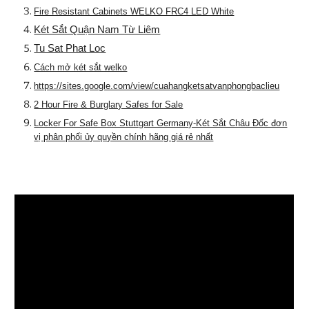
Fire Resistant Cabinets WELKO FRC4 LED White
Két Sắt Quận Nam Từ Liêm
Tu Sat Phat Loc
Cách mở két sắt welko
https://sites.google.com/view/cuahangketsatvanphongbaclieu
2 Hour Fire & Burglary Safes for Sale
Locker For Safe Box Stuttgart Germany-Két Sắt Châu Đốc đơn
vị phân phối ủy quyền chính hãng giá rẻ nhất