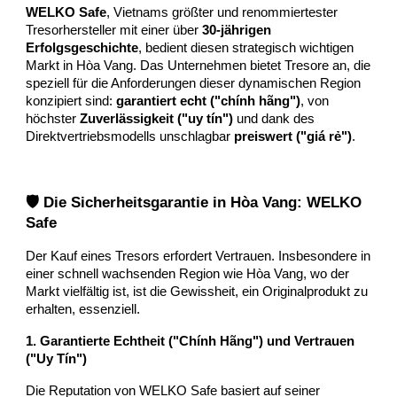
WELKO Safe
, Vietnams größter und renommiertester
Tresorhersteller mit einer über
30-jährigen
Erfolgsgeschichte
, bedient diesen strategisch wichtigen
Markt in Hòa Vang. Das Unternehmen bietet Tresore an, die
speziell für die Anforderungen dieser dynamischen Region
konzipiert sind:
garantiert echt ("chính hãng")
, von
höchster
Zuverlässigkeit ("uy tín")
und dank des
Direktvertriebsmodells unschlagbar
preiswert ("giá rẻ")
.
🛡️ Die Sicherheitsgarantie in Hòa Vang: WELKO
Safe
Der Kauf eines Tresors erfordert Vertrauen. Insbesondere in
einer schnell wachsenden Region wie Hòa Vang, wo der
Markt vielfältig ist, ist die Gewissheit, ein Originalprodukt zu
erhalten, essenziell.
1. Garantierte Echtheit ("Chính Hãng") und Vertrauen
("Uy Tín")
Die Reputation von WELKO Safe basiert auf seiner