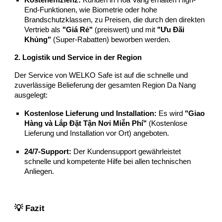
Kosteneffizienz:
Kunden in Hòa Vang erhalten High-
End-Funktionen, wie Biometrie oder hohe
Brandschutzklassen, zu Preisen, die durch den direkten
Vertrieb als
"Giá Rẻ"
(preiswert) und mit
"Ưu Đãi
Khủng"
(Super-Rabatten) beworben werden.
2. Logistik und Service in der Region
Der Service von WELKO Safe ist auf die schnelle und
zuverlässige Belieferung der gesamten Region Da Nang
ausgelegt:
Kostenlose Lieferung und Installation:
Es wird
"Giao
Hàng và Lắp Đặt Tận Nơi Miễn Phí"
(Kostenlose
Lieferung und Installation vor Ort) angeboten.
24/7-Support:
Der Kundensupport gewährleistet
schnelle und kompetente Hilfe bei allen technischen
Anliegen.
💡 Fazit