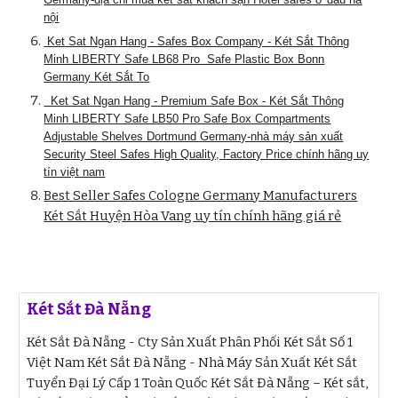
nội
Ket Sat Ngan Hang - Safes Box Company - Két Sắt Thông
Minh LIBERTY Safe LB68 Pro Safe Plastic Box Bonn
Germany Két Sắt To
Ket Sat Ngan Hang - Premium Safe Box - Két Sắt Thông
Minh LIBERTY Safe LB50 Pro Safe Box Compartments
Adjustable Shelves Dortmund Germany-nhà máy sản xuất
Security Steel Safes High Quality, Factory Price chính hãng uy
tín việt nam
Best Seller Safes Cologne Germany Manufacturers
Két Sắt Huyện Hòa Vang uy tín chính hãng giá rẻ
Két Sắt Đà Nẵng
Két Sắt Đà Nẵng - Cty Sản Xuất Phân Phối Két Sắt Số 1
Việt Nam Két Sắt Đà Nẵng - Nhà Máy Sản Xuất Két Sắt
Tuyển Đại Lý Cấp 1 Toàn Quốc Két Sắt Đà Nẵng – Két sắt,