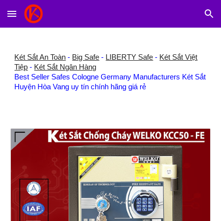
Skip to main content
Skip to navigation
Két Sắt An Toàn
-
Big Safe
-
LIBERTY Safe
-
Két Sắt Việt
Tiệp
-
Két Sắt Ngân Hàng
Best Seller Safes Cologne Germany Manufacturers Két Sắt
Huyện Hòa Vang uy tín chính hãng giá rẻ