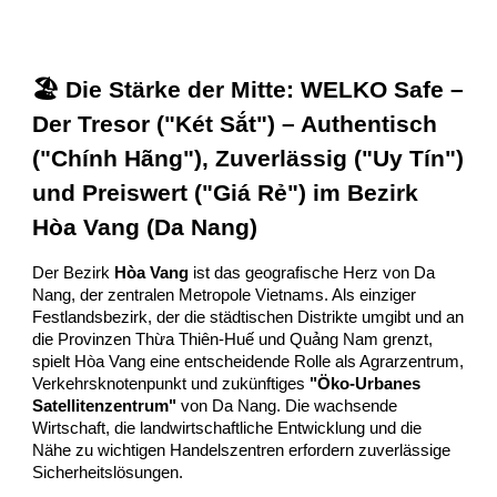
🏖️ Die Stärke der Mitte: WELKO Safe –
Der Tresor ("Két Sắt") – Authentisch
("Chính Hãng"), Zuverlässig ("Uy Tín")
und Preiswert ("Giá Rẻ") im Bezirk
Hòa Vang (Da Nang)
Der Bezirk
Hòa Vang
ist das geografische Herz von Da
Nang, der zentralen Metropole Vietnams. Als einziger
Festlandsbezirk, der die städtischen Distrikte umgibt und an
die Provinzen Thừa Thiên-Huế und Quảng Nam grenzt,
spielt Hòa Vang eine entscheidende Rolle als Agrarzentrum,
Verkehrsknotenpunkt und zukünftiges
"Öko-Urbanes
Satellitenzentrum"
von Da Nang. Die wachsende
Wirtschaft, die landwirtschaftliche Entwicklung und die
Nähe zu wichtigen Handelszentren erfordern zuverlässige
Sicherheitslösungen.