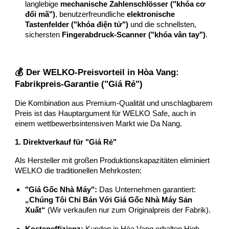
langlebige
mechanische Zahlenschlösser ("khóa cơ
đổi mã")
, benutzerfreundliche
elektronische
Tastenfelder ("khóa điện tử")
und die schnellsten,
sichersten
Fingerabdruck-Scanner ("khóa vân tay")
.
💰 Der WELKO-Preisvorteil in Hòa Vang:
Fabrikpreis-Garantie ("Giá Rẻ")
Die Kombination aus Premium-Qualität und unschlagbarem
Preis ist das Hauptargument für WELKO Safe, auch in
einem wettbewerbsintensiven Markt wie Da Nang.
1. Direktverkauf für "Giá Rẻ"
Als Hersteller mit großen Produktionskapazitäten eliminiert
WELKO die traditionellen Mehrkosten:
"Giá Gốc Nhà Máy":
Das Unternehmen garantiert:
„Chúng Tôi Chỉ Bán Với Giá Gốc Nhà Máy Sản
Xuất“
(Wir verkaufen nur zum Originalpreis der Fabrik).