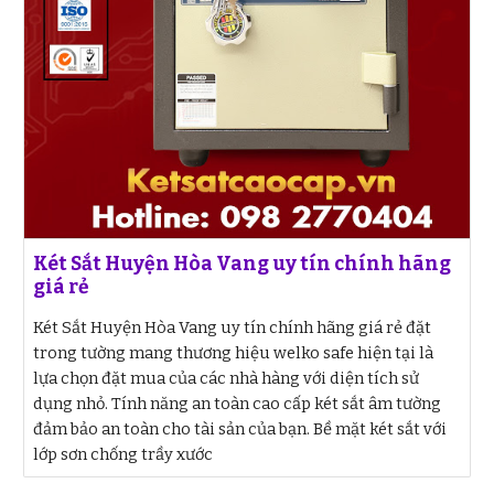
Két Sắt Huyện Hòa Vang uy tín chính hãng
giá rẻ
Két Sắt Huyện Hòa Vang uy tín chính hãng giá rẻ đặt
trong tường mang thương hiệu welko safe hiện tại là
lựa chọn đặt mua của các nhà hàng với diện tích sử
dụng nhỏ. Tính năng an toàn cao cấp két sắt âm tường
đảm bảo an toàn cho tài sản của bạn. Bề mặt két sắt với
lớp sơn chống trầy xước