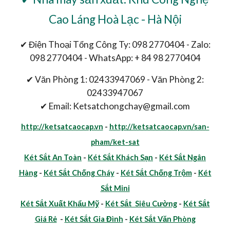
Cao Láng Hoà Lạc - Hà Nội
✔ Điện Thoại Tổng Công Ty: 098 2770404 - Zalo:
098 2770404 - WhatsApp: + 84 98 2770404
✔ Văn Phòng 1: 02433947069 - Văn Phòng 2:
02433947067
✔ Email: Ketsatchongchay@gmail.com
http://ketsatcaocap.vn
-
http://ketsatcaocap.vn/san-
pham/ket-sat
Két Sắt An Toàn
-
Két Sắt Khách Sạn
-
Két Sắt Ngân
Hàng
-
Két Sắt Chống Cháy
-
Két Sắt Chống Trộm
-
Két
Sắt Mini
Két Sắt Xuất Khẩu Mỹ
-
Két Sắt Siêu Cường
-
Két Sắt
Giá Rẻ
-
Két Sắt Gia Đình
-
Két Sắt Văn Phòng