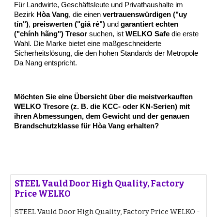
Für Landwirte, Geschäftsleute und Privathaushalte im
Bezirk
Hòa Vang
, die einen
vertrauenswürdigen ("uy
tín")
,
preiswerten ("giá rẻ")
und
garantiert echten
("chính hãng") Tresor
suchen, ist
WELKO Safe
die erste
Wahl. Die Marke bietet eine maßgeschneiderte
Sicherheitslösung, die den hohen Standards der Metropole
Da Nang entspricht.
Möchten Sie eine Übersicht über die meistverkauften
WELKO Tresore (z. B. die KCC- oder KN-Serien) mit
ihren Abmessungen, dem Gewicht und der genauen
Brandschutzklasse für Hòa Vang erhalten?
STEEL Vauld Door High Quality, Factory
Price WELKO
STEEL Vauld Door High Quality, Factory Price WELKO -