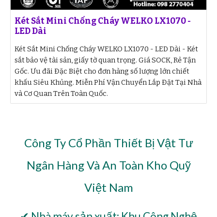
Két Sắt Mini Chống Cháy WELKO LX1070 -
LED Dài
Két Sắt Mini Chống Cháy WELKO LX1070 - LED Dài - Két
sắt bảo vệ tài sản, giấy tờ quan trọng. Giá SOCK, Rẻ Tận
Gốc. Ưu đãi Đặc Biệt cho đơn hàng số lượng lớn chiết
khấu Siêu Khủng. Miễn Phí Vận Chuyển Lắp Đặt Tại Nhà
và Cơ Quan Trên Toàn Quốc.
Công Ty Cổ Phần Thiết Bị Vật Tư
Ngân Hàng Và An Toàn Kho Quỹ
Việt Nam
✔ Nhà máy sản xuất: Khu Công Nghệ