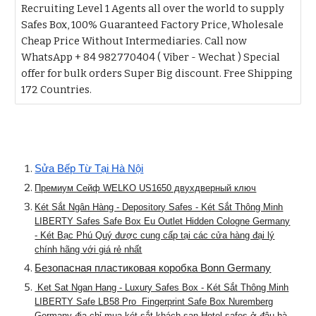
Recruiting Level 1 Agents all over the world to supply
Safes Box, 100% Guaranteed Factory Price, Wholesale
Cheap Price Without Intermediaries. Call now
WhatsApp + 84 982770404 ( Viber - Wechat ) Special
offer for bulk orders Super Big discount. Free Shipping
172 Countries.
Sửa Bếp Từ Tại Hà Nội
Премиум Сейф WELKO US1650 двухдверный ключ
Két Sắt Ngân Hàng - Depository Safes - Két Sắt Thông Minh
LIBERTY Safes Safe Box Eu Outlet Hidden Cologne Germany
- Két Bạc Phú Quý được cung cấp tại các cửa hàng đại lý
chính hãng với giá rẻ nhất
Безопасная пластиковая коробка Bonn Germany
Ket Sat Ngan Hang - Luxury Safes Box - Két Sắt Thông Minh
LIBERTY Safe LB58 Pro Fingerprint Safe Box Nuremberg
Germany-địa chỉ mua két sắt khách sạn Hotel safes ở đâu hà