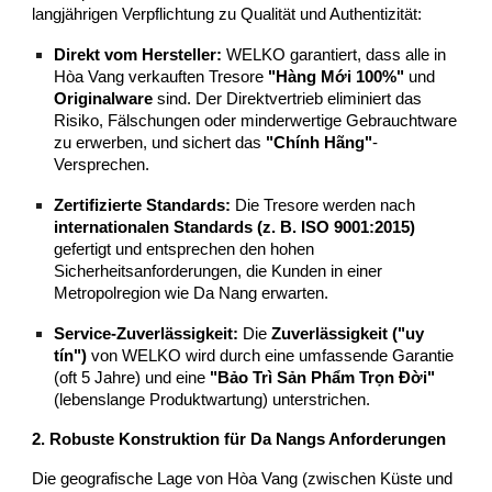
langjährigen Verpflichtung zu Qualität und Authentizität:
Direkt vom Hersteller:
WELKO garantiert, dass alle in
Hòa Vang verkauften Tresore
"Hàng Mới 100%"
und
Originalware
sind. Der Direktvertrieb eliminiert das
Risiko, Fälschungen oder minderwertige Gebrauchtware
zu erwerben, und sichert das
"Chính Hãng"
-
Versprechen.
Zertifizierte Standards:
Die Tresore werden nach
internationalen Standards (z. B. ISO 9001:2015)
gefertigt und entsprechen den hohen
Sicherheitsanforderungen, die Kunden in einer
Metropolregion wie Da Nang erwarten.
Service-Zuverlässigkeit:
Die
Zuverlässigkeit ("uy
tín")
von WELKO wird durch eine umfassende Garantie
(oft 5 Jahre) und eine
"Bảo Trì Sản Phẩm Trọn Đời"
(lebenslange Produktwartung) unterstrichen.
2. Robuste Konstruktion für Da Nangs Anforderungen
Die geografische Lage von Hòa Vang (zwischen Küste und