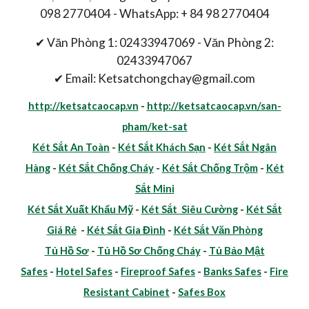
098 2770404 - WhatsApp: + 84 98 2770404
✔ Văn Phòng 1: 02433947069 - Văn Phòng 2:
02433947067
✔ Email: Ketsatchongchay@gmail.com
http://ketsatcaocap.vn
-
http://ketsatcaocap.vn/san-
pham/ket-sat
Két Sắt An Toàn
-
Két Sắt Khách Sạn
-
Két Sắt Ngân
Hàng
-
Két Sắt Chống Cháy
-
Két Sắt Chống Trộm
-
Két
Sắt Mini
Két Sắt Xuất Khẩu Mỹ
-
Két Sắt Siêu Cường
-
Két Sắt
Giá Rẻ
-
Két Sắt Gia Đình
-
Két Sắt Văn Phòng
Tủ Hồ Sơ
-
Tủ Hồ Sơ Chống Cháy
-
Tủ Bảo Mật
Safes
-
Hotel Safes
-
Fireproof Safes
-
Banks Safes
-
Fire
Resistant Cabinet
-
Safes Box