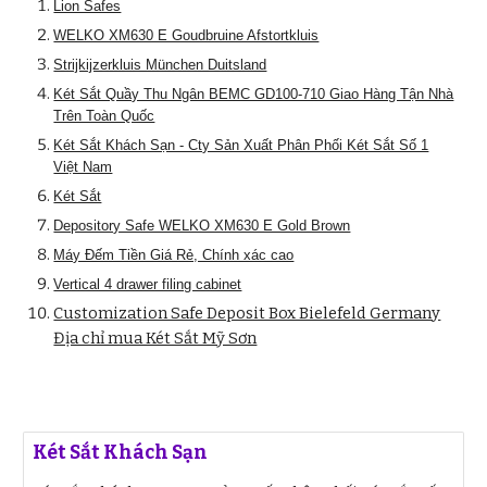
Lion Safes
WELKO XM630 E Goudbruine Afstortkluis
Strijkijzerkluis München Duitsland
Két Sắt Quầy Thu Ngân BEMC GD100-710 Giao Hàng Tận Nhà
Trên Toàn Quốc
Két Sắt Khách Sạn - Cty Sản Xuất Phân Phối Két Sắt Số 1
Việt Nam
Két Sắt
Depository Safe WELKO XM630 E Gold Brown
Máy Đếm Tiền Giá Rẻ, Chính xác cao
Vertical 4 drawer filing cabinet
Customization Safe Deposit Box Bielefeld Germany
Địa chỉ mua Két Sắt Mỹ Sơn
Két Sắt Khách Sạn