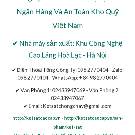
Ngân Hàng Và An Toàn Kho Quỹ
Việt Nam
✔ Nhà máy sản xuất: Khu Công Nghệ
Cao Láng Hoà Lạc - Hà Nội
✔ Điện Thoại Tổng Công Ty: 098 2770404 - Zalo:
098 2770404 - WhatsApp: + 84 98 2770404
✔ Văn Phòng 1: 02433947069 - Văn Phòng 2:
02433947067
✔ Email: Ketsatchongchay@gmail.com
http://ketsatcaocap.vn
-
http://ketsatcaocap.vn/san-
pham/ket-sat