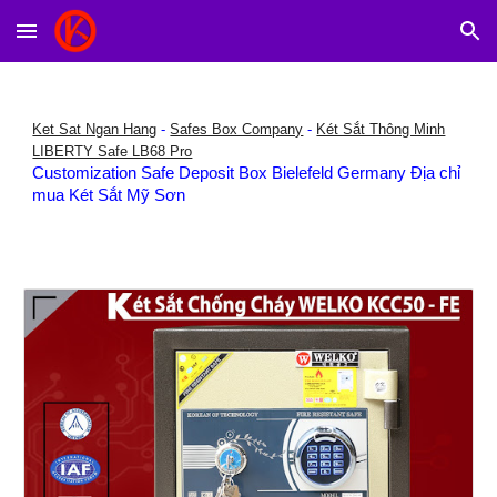
Skip to main content
Skip to navigation
Ket Sat Ngan Hang
-
Safes Box Company
-
Két Sắt Thông Minh
LIBERTY Safe LB68 Pro
Customization Safe Deposit Box Bielefeld Germany Địa chỉ
mua Két Sắt Mỹ Sơn