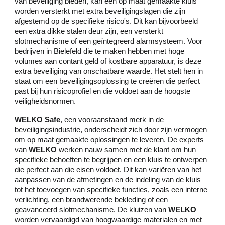
van beveiliging bieden, kan een op maat gemaakte kluis
worden versterkt met extra beveiligingslagen die zijn
afgestemd op de specifieke risico's. Dit kan bijvoorbeeld
een extra dikke stalen deur zijn, een versterkt
slotmechanisme of een geïntegreerd alarmsysteem. Voor
bedrijven in Bielefeld die te maken hebben met hoge
volumes aan contant geld of kostbare apparatuur, is deze
extra beveiliging van onschatbare waarde. Het stelt hen in
staat om een beveiligingsoplossing te creëren die perfect
past bij hun risicoprofiel en die voldoet aan de hoogste
veiligheidsnormen.
WELKO Safe
, een vooraanstaand merk in de
beveiligingsindustrie, onderscheidt zich door zijn vermogen
om op maat gemaakte oplossingen te leveren. De experts
van
WELKO
werken nauw samen met de klant om hun
specifieke behoeften te begrijpen en een kluis te ontwerpen
die perfect aan die eisen voldoet. Dit kan variëren van het
aanpassen van de afmetingen en de indeling van de kluis
tot het toevoegen van specifieke functies, zoals een interne
verlichting, een brandwerende bekleding of een
geavanceerd slotmechanisme. De kluizen van
WELKO
worden vervaardigd van hoogwaardige materialen en met