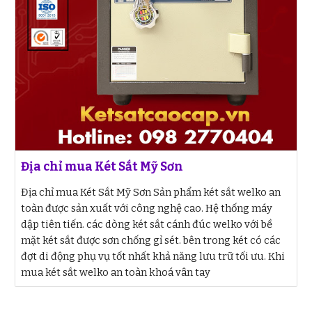
Địa chỉ mua Két Sắt Mỹ Sơn
Địa chỉ mua Két Sắt Mỹ Sơn Sản phẩm két sắt welko an
toàn được sản xuất với công nghệ cao. Hệ thống máy
dập tiên tiến. các dòng két sắt cánh đúc welko với bề
mặt két sắt được sơn chống gỉ sét. bên trong két có các
đợt di động phụ vụ tốt nhất khả năng lưu trữ tối ưu. Khi
mua két sắt welko an toàn khoá vân tay