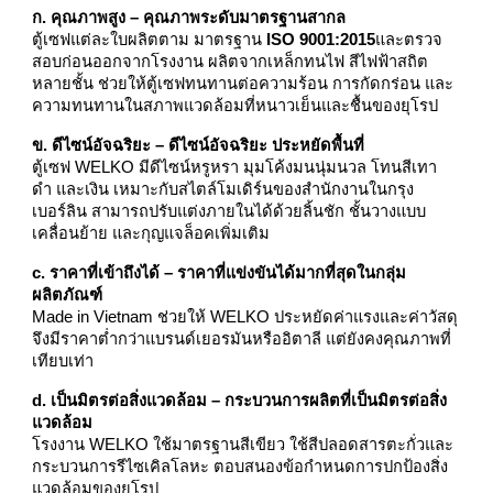
ก. คุณภาพสูง – คุณภาพระดับมาตรฐานสากล
ตู้เซฟแต่ละใบผลิตตาม มาตรฐาน
ISO 9001:2015
และตรวจ
สอบก่อนออกจากโรงงาน ผลิตจากเหล็กทนไฟ สีไฟฟ้าสถิต
หลายชั้น ช่วยให้ตู้เซฟทนทานต่อความร้อน การกัดกร่อน และ
ความทนทานในสภาพแวดล้อมที่หนาวเย็นและชื้นของยุโรป
ข. ดีไซน์อัจฉริยะ – ดีไซน์อัจฉริยะ ประหยัดพื้นที่
ตู้เซฟ WELKO มีดีไซน์หรูหรา มุมโค้งมนนุ่มนวล โทนสีเทา
ดำ และเงิน เหมาะกับสไตล์โมเดิร์นของสำนักงานในกรุง
เบอร์ลิน สามารถปรับแต่งภายในได้ด้วยลิ้นชัก ชั้นวางแบบ
เคลื่อนย้าย และกุญแจล็อคเพิ่มเติม
c. ราคาที่เข้าถึงได้ – ราคาที่แข่งขันได้มากที่สุดในกลุ่ม
ผลิตภัณฑ์
Made in Vietnam ช่วยให้ WELKO ประหยัดค่าแรงและค่าวัสดุ
จึงมีราคาต่ำกว่าแบรนด์เยอรมันหรืออิตาลี แต่ยังคงคุณภาพที่
เทียบเท่า
d. เป็นมิตรต่อสิ่งแวดล้อม – กระบวนการผลิตที่เป็นมิตรต่อสิ่ง
แวดล้อม
โรงงาน WELKO ใช้มาตรฐานสีเขียว ใช้สีปลอดสารตะกั่วและ
กระบวนการรีไซเคิลโลหะ ตอบสนองข้อกำหนดการปกป้องสิ่ง
แวดล้อมของยุโรป