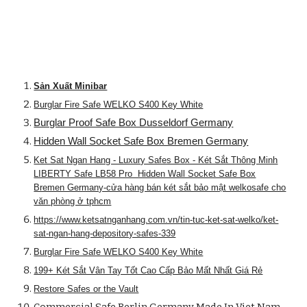
Sản Xuất Minibar
Burglar Fire Safe WELKO S400 Key White
Burglar Proof Safe Box Dusseldorf Germany
Hidden Wall Socket Safe Box Bremen Germany
Ket Sat Ngan Hang - Luxury Safes Box - Két Sắt Thông Minh
LIBERTY Safe LB58 Pro Hidden Wall Socket Safe Box
Bremen Germany-cửa hàng bán két sắt bảo mật welkosafe cho
văn phòng ở tphcm
https://www.ketsatnganhang.com.vn/tin-tuc-ket-sat-welko/ket-
sat-ngan-hang-depository-safes-339
Burglar Fire Safe WELKO S400 Key White
199+ Két Sắt Vân Tay Tốt Cao Cấp Bảo Mất Nhất Giá Rẻ
Restore Safes or the Vault