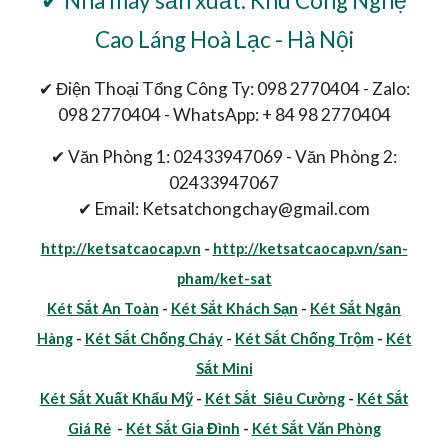
✔ Nhà máy sản xuất: Khu Công Nghệ
Cao Láng Hoà Lạc - Hà Nội
✔ Điện Thoại Tổng Công Ty: 098 2770404 - Zalo:
098 2770404 - WhatsApp: + 84 98 2770404
✔ Văn Phòng 1: 02433947069 - Văn Phòng 2:
02433947067
✔ Email: Ketsatchongchay@gmail.com
http://ketsatcaocap.vn
-
http://ketsatcaocap.vn/san-
pham/ket-sat
Két Sắt An Toàn
-
Két Sắt Khách Sạn
-
Két Sắt Ngân
Hàng
-
Két Sắt Chống Cháy
-
Két Sắt Chống Trộm
-
Két
Sắt Mini
Két Sắt Xuất Khẩu Mỹ
-
Két Sắt Siêu Cường
-
Két Sắt
Giá Rẻ
-
Két Sắt Gia Đình
-
Két Sắt Văn Phòng