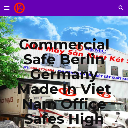
Skip to main content
Skip to navigation
Commercial
Safe Berlin
Germany
Made In Viet
Nam Office
Safes High