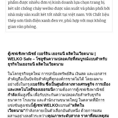
phẩm được nhiều đơn vị kinh doanh lựa chọn trang bị.
két sắt chống cháy welko được sản xuất và phân phối bởi
nhà máy sản xuất két tốt nhất tại việt nam. Với Chất liệu
thép sơn tĩnh điện xanh đen vv, phù hợp với mọi không
gian văn phòng.
ตู้เซฟเชิงพาณิชย์ เบอร์ลิน เยอรมนี ผลิตในเวียดนาม |
WELKO Safe – โซลูชันความปลอดภัยที่สมบูรณ์แบบสำหรับ
ธุรกิจในเยอรมนี ผลิตในเวียดนาม
ในโลกธุรกิจยุคใหม่ การปกป้องทรัพย์สิน เงินสด และเอกสาร
สำคัญถือเป็นปัจจัยสำคัญที่ทุกองค์กรขาดไม่ได้ โดยเฉพาะ
อย่างยิ่งในกรุง
เบอร์ลิน ซึ่งเป็นศูนย์กลางทางเศรษฐกิจ การเมือง
และเทคโนโลยีของเยอรมนี
ความต้องการตู้เซฟเชิงพาณิชย์
กำลัง
เพิ่มสูงขึ้น เพื่อรับประกันความปลอดภัยสำหรับธุรกิจ
ธนาคาร โรงแรม และสำนักงานขนาดใหญ่ ในตลาดที่มีการ
แข่งขันสูงเช่นนี้
ตู้เซฟ WELKO
แบรนด์
"ผลิตใน
เวียดนาม"
กำลังกลายเป็นตัวเลือกอันดับหนึ่ง ด้วยการผสม
ผสานอย่างลงตัวระหว่าง
คุณภาพระดับสากล ราคาที่สมเหตุสม