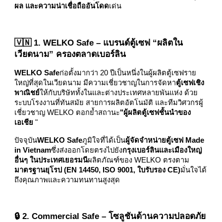
ผล และความน่าเชื่อถืออันโดด
เด่น
🇻🇳 1. WELKO Safe – แบรนด์ตู้เซฟ “ผลิตใน
เวียดนาม” ครองตลาดเบอร์ลิน
WELKO Safe
ก่อตั้งมากว่า 20 ปีเป็นหนึ่งในผู้ผลิตตู้เซฟราย
ใหญ่ที่สุดในเวียดนาม มีความเชี่ยวชาญในการจัดหา
ตู้เซฟเชิง
พาณิชย์
ให้กับบริษัททั้งในและต่างประเทศหลายพันแห่ง ด้วย
ระบบโรงงานที่ทันสมัย ​​สายการผลิตอัตโนมัติ และทีมวิศวกรผู้
เชี่ยวชาญ WELKO ตอกย้ำสถานะ
"ผู้ผลิตตู้เซฟชั้นนำของ
เอเชีย
"
ปัจจุบัน
WELKO Safe
ภูมิใจที่ได้เป็น
ผู้จัดจำหน่ายตู้เซฟ Made
in Vietnam
ซึ่งส่งออกโดยตรงไปยัง
กรุงเบอร์ลินและเมืองใหญ่
อื่นๆ ในประเทศเยอรมนี
ผลิตภัณฑ์ของ WELKO ตรงตาม
มาตรฐานยุโรป (EN 14450, ISO 9001, ใบรับรอง CE)
มั่นใจได้
ถึงคุณภาพและความทนทานสูงสุด
🔒 2. Commercial Safe – โซลูชันด้านความปลอดภัย