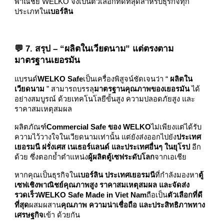
พาณิชย์ WELKO จึงเป็นตัวเลือกที่ดีที่สุดสำหรับธุรกิจทุก
ประเภทใน
เบอร์ลิน
💬 7. สรุป – “ผลิตในเวียดนาม” แต่ตรงตาม
มาตรฐานเยอรมัน
แบรนด์
WELKO Safe
เป็นเครื่องพิสูจน์ชัดเจนว่า “
ผลิตใน
เวียดนาม
” สามารถบรรลุ
มาตรฐานคุณภาพของเยอรมัน
ได้
อย่างสมบูรณ์ ด้วยเทคโนโลยีขั้นสูง ความปลอดภัยสูง และ
ราคาสมเหตุสมผล
ผลิตภัณฑ์
Commercial Safe ของ WELKO
ไม่เพียงแต่ได้รับ
ความไว้วางใจในเวียดนามเท่านั้น แต่ยังส่งออกไปยัง
ประเทศ
เยอรมนี ฝรั่งเศส เนเธอร์แลนด์ และประเทศอื่นๆ ในยุโรป
อีก
ด้วย ซึ่งตอกย้ำตำแหน่ง
ผู้ผลิตตู้เซฟระดับโลก
จากเอเชีย
หากคุณเป็นธุรกิจใน
เบอร์ลิน ประเทศเยอรมนี
ที่กำลังมองหา
ตู้
เซฟเชิงพาณิชย์คุณภาพสูง ราคาสมเหตุสมผล และจัดส่ง
รวดเร็วWELKO Safe Made in Viet Nam
ถือเป็น
ตัวเลือกที่ดี
ที่สุด
ผสมผสาน
คุณภาพ ความน่าเชื่อถือ และประสิทธิภาพทาง
เศรษฐกิจ
เข้า ด้วยกัน