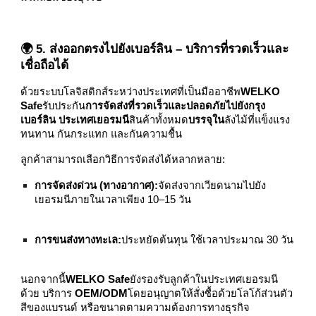
🌍 5. ส่งออกตรงไปยังเบอร์ลิน – บริการที่รวดเร็วและ
เชื่อถือได้
ด้วยระบบโลจิสติกส์ระหว่างประเทศที่เป็นมืออาชีพ
WELKO
Safe
รับประกัน
การจัดส่งที่รวดเร็วและปลอดภัยไปยังกรุง
เบอร์ลิน ประเทศเยอรมนี
สินค้าทั้งหมด
บรรจุใน
ลังไม้ที่แข็งแรง
ทนทาน กันกระแทก และกันความชื้น
ลูกค้าสามารถเลือกวิธีการจัดส่งได้หลากหลาย:
การจัดส่งด่วน (ทางอากาศ):
จัดส่งจากเวียดนามไปยัง
เยอรมนีภายในเวลาเพียง 10–15 วัน
การขนส่งทางทะเล:
ประหยัดต้นทุน ใช้เวลาประมาณ 30 วัน
นอกจากนี้
WELKO Safe
ยังรองรับลูกค้าในประเทศเยอรมนี
ด้วย บริการ
OEM/ODM
โดยอนุญาตให้สั่งซื้อด้วยโลโก้ส่วนตัว
สีของแบรนด์ หรือขนาดตามความต้องการทางธุรกิจ