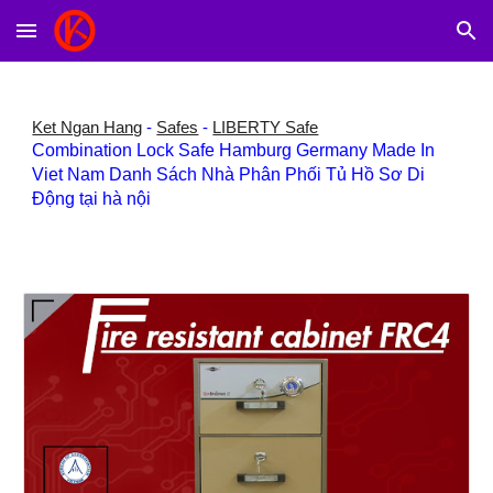
Skip to main content
Skip to navigation
Ket Ngan Hang
-
Safes
-
LIBERTY Safe
Combination Lock Safe Hamburg Germany Made In
Viet Nam Danh Sách Nhà Phân Phối Tủ Hồ Sơ Di
Động tại hà nội