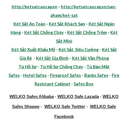
http://ketsatcaocap.vn
-
http://ketsatcaocap.vn/san-
pham/ket-sat
Két Sắt An Toàn
-
Két Sắt Khách Sạn
-
Két Sắt Ngân
Hàng
-
Két Sắt Chống Cháy
-
Két Sắt Chống Trộm
-
Két
Sắt Mini
Két Sắt Xuất Khẩu Mỹ
-
Két Sắt Siêu Cường
-
Két Sắt
Giá Rẻ
-
Két Sắt Gia Đình
-
Két Sắt Văn Phòng
Tủ Hồ Sơ
-
Tủ Hồ Sơ Chống Cháy
-
Tủ Bảo Mật
Safes
-
Hotel Safes
-
Fireproof Safes
-
Banks Safes
-
Fire
Resistant Cabinet
-
Safes Box
WELKO Safes Alibaba
-
WELKO Safe Lazada
-
WELKO
Safes Shopee
-
WELKO Safe Twitter
-
WELKO Safe
Facebook