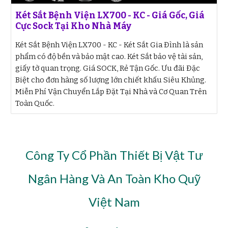
Két Sắt Bệnh Viện LX700 - KC - Giá Gốc, Giá
Cực Sock Tại Kho Nhà Máy
Két Sắt Bệnh Viện LX700 - KC - Két Sắt Gia Đình là sản
phẩm có độ bền và bảo mật cao. Két Sắt bảo vệ tài sản,
giấy tờ quan trọng. Giá SOCK, Rẻ Tận Gốc. Ưu đãi Đặc
Biệt cho đơn hàng số lượng lớn chiết khấu Siêu Khủng.
Miễn Phí Vận Chuyển Lắp Đặt Tại Nhà và Cơ Quan Trên
Toàn Quốc.
Công Ty Cổ Phần Thiết Bị Vật Tư
Ngân Hàng Và An Toàn Kho Quỹ
Việt Nam