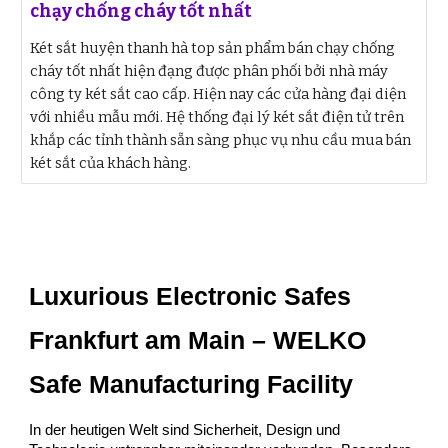
chạy chống cháy tốt nhất
Két sắt huyện thanh hà top sản phẩm bán chạy chống
cháy tốt nhất hiện đạng được phân phối bởi nhà máy
công ty két sắt cao cấp. Hiện nay các cửa hàng đại diện
với nhiều mẫu mới. Hệ thống đại lý két sắt điện tử trên
khắp các tỉnh thành sẵn sàng phục vụ nhu cầu mua bán
két sắt của khách hàng.
Luxurious Electronic Safes
Frankfurt am Main – WELKO
Safe Manufacturing Facility
In der heutigen Welt sind Sicherheit, Design und