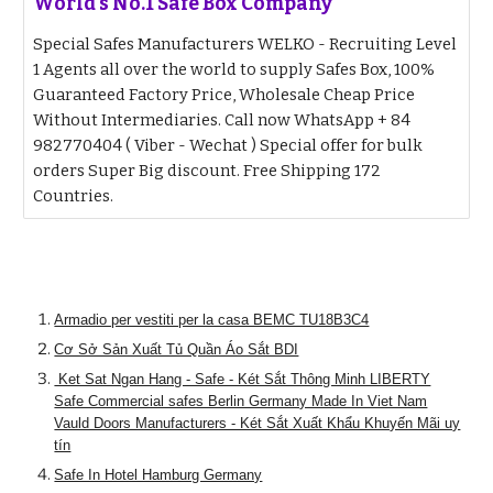
World's No.1 Safe Box Company
Special Safes Manufacturers WELKO - Recruiting Level
1 Agents all over the world to supply Safes Box, 100%
Guaranteed Factory Price, Wholesale Cheap Price
Without Intermediaries. Call now WhatsApp + 84
982770404 ( Viber - Wechat ) Special offer for bulk
orders Super Big discount. Free Shipping 172
Countries.
Armadio per vestiti per la casa BEMC TU18B3C4
Cơ Sở Sản Xuất Tủ Quần Áo Sắt BDI
Ket Sat Ngan Hang - Safe - Két Sắt Thông Minh LIBERTY
Safe Commercial safes Berlin Germany Made In Viet Nam
Vauld Doors Manufacturers - Két Sắt Xuất Khẩu Khuyến Mãi uy
tín
Safe In Hotel Hamburg Germany