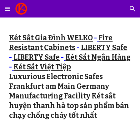
Skip to main content
Skip to navigation
Két Sắt Gia Đình WELKO
-
Fire
Resistant Cabinets
-
LIBERTY Safe
-
LIBERTY Safe
-
Két Sắt Ngân Hàng
-
Két Sắt Việt Tiệp
Luxurious Electronic Safes
Frankfurt am Main Germany
Manufacturing Facility Két sắt
huyện thanh hà top sản phẩm bán
chạy chống cháy tốt nhất