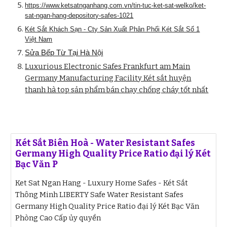
https://www.ketsatnganhang.com.vn/tin-tuc-ket-sat-welko/ket-
sat-ngan-hang-depository-safes-1021
Két Sắt Khách Sạn - Cty Sản Xuất Phân Phối Két Sắt Số 1
Việt Nam
Sửa Bếp Từ Tại Hà Nội
Luxurious Electronic Safes Frankfurt am Main
Germany Manufacturing Facility Két sắt huyện
thanh hà top sản phẩm bán chạy chống cháy tốt nhất
Két Sắt Biên Hoà - Water Resistant Safes
Germany High Quality Price Ratio đại lý Két
Bạc Văn P
Ket Sat Ngan Hang - Luxury Home Safes - Két Sắt
Thông Minh LIBERTY Safe Water Resistant Safes
Germany High Quality Price Ratio đại lý Két Bạc Văn
Phòng Cao Cấp ủy quyền