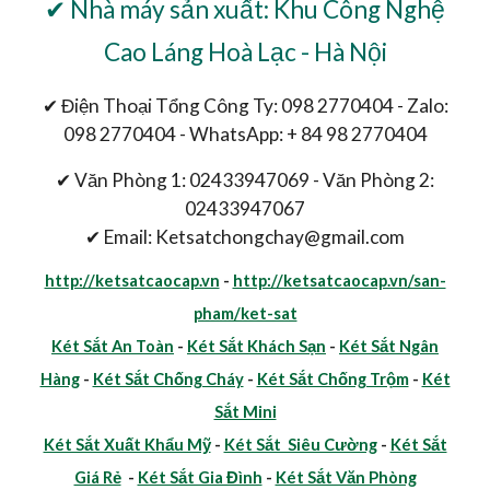
✔ Nhà máy sản xuất: Khu Công Nghệ
Cao Láng Hoà Lạc - Hà Nội
✔ Điện Thoại Tổng Công Ty: 098 2770404 - Zalo:
098 2770404 - WhatsApp: + 84 98 2770404
✔ Văn Phòng 1: 02433947069 - Văn Phòng 2:
02433947067
✔ Email: Ketsatchongchay@gmail.com
http://ketsatcaocap.vn
-
http://ketsatcaocap.vn/san-
pham/ket-sat
Két Sắt An Toàn
-
Két Sắt Khách Sạn
-
Két Sắt Ngân
Hàng
-
Két Sắt Chống Cháy
-
Két Sắt Chống Trộm
-
Két
Sắt Mini
Két Sắt Xuất Khẩu Mỹ
-
Két Sắt Siêu Cường
-
Két Sắt
Giá Rẻ
-
Két Sắt Gia Đình
-
Két Sắt Văn Phòng