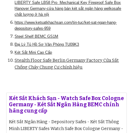
LIBERTY Safe LB58 Pro Mechanical Key Fireproof Safe Box
Hanover Germany-cửa hàng bán két sắt ngân hàng welkosafe
chất lượng ở hà nội
https://www.ketsatkhachsan.com/tin-tuc/ket-sat-ngan-hang-
depository-safes-959
Steel Shelf BEMC GS1M
Đại Lý Tủ Hồ Sơ Văn Phòng TU09K3
Két Sắt Mini Cao Cấp
Stealth Floor Safe Berlin Germany Factory Cửa Sắt
Chống Cháy Chung Cư chính hiệu
Két Sắt Khách Sạn - Watch Safe Box Cologne
Germany - Két Sắt Ngân Hàng BEMC chính
hãng cung cấp
Két Sắt Ngân Hàng - Depository Safes - Két Sắt Thông
Minh LIBERTY Safes Watch Safe Box Cologne Germany -