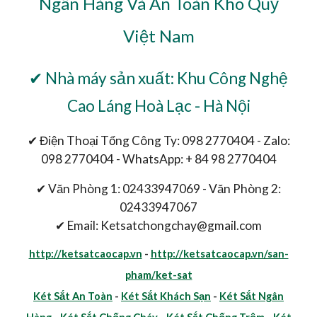
Ngân Hàng Và An Toàn Kho Quỹ
Việt Nam
✔ Nhà máy sản xuất: Khu Công Nghệ
Cao Láng Hoà Lạc - Hà Nội
✔ Điện Thoại Tổng Công Ty: 098 2770404 - Zalo:
098 2770404 - WhatsApp: + 84 98 2770404
✔ Văn Phòng 1: 02433947069 - Văn Phòng 2:
02433947067
✔ Email: Ketsatchongchay@gmail.com
http://ketsatcaocap.vn
-
http://ketsatcaocap.vn/san-
pham/ket-sat
Két Sắt An Toàn
-
Két Sắt Khách Sạn
-
Két Sắt Ngân