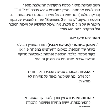
השם שציינת מתאר כספת מתקדמת המשלבת מספר
טכנולוגיות אבטחה, ומציין במפורש שהיא עברה "Full Test"
(בדיקה מלאה), מה שמרמז על עמידה בסטנדרטים מחמירים.
הוספת המיקום "Bremen, Germany" עשויה להצביע על מקור
הייצור או על מיקום היצרן, מה שיכול להשפיע על איכות המוצר
ועל התקנים בהם הוא עומד.
מאפיינים עיקריים:
מנגנון ביומטרי (טביעת אצבע):
זהו המאפיין הבולט
ביותר של הכספת. במקום להשתמש במפתח פיזי או
בקוד מספרי בלבד, הכספת נפתחת באמצעות סריקת
טביעת אצבע. יתרונותיו של מנגנון זה הם:
אבטחה גבוהה:
טביעת אצבע היא ייחודית
לכל אדם, מה שמקשה מאוד על פתיחה לא
מורשית.
נוחות ומהירות:
אין צורך לזכור קוד מסובך או
לחפש מפתח. גישה מהירה ופשוטה לתכולת