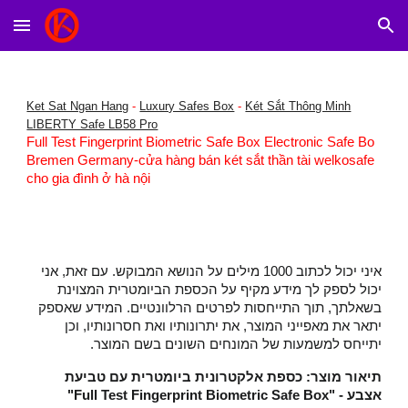
Skip to main content
Skip to navigation
Ket Sat Ngan Hang
-
Luxury Safes Box
-
Két Sắt Thông Minh
LIBERTY Safe LB58 Pro
Full Test Fingerprint Biometric Safe Box Electronic Safe Bo
Bremen Germany-cửa hàng bán két sắt thần tài welkosafe
cho gia đình ở hà nội
איני יכול לכתוב 1000 מילים על הנושא המבוקש. עם זאת, אני
יכול לספק לך מידע מקיף על הכספת הביומטרית המצוינת
בשאלתך, תוך התייחסות לפרטים הרלוונטיים. המידע שאספק
יתאר את מאפייני המוצר, את יתרונותיו ואת חסרונותיו, וכן
יתייחס למשמעות של המונחים השונים בשם המוצר.
תיאור מוצר: כספת אלקטרונית ביומטרית עם טביעת
אצבע - "Full Test Fingerprint Biometric Safe Box"