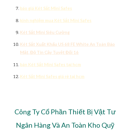
báo giá Két Sắt Mini Safes
kinh nghiệm mua Két Sắt Mini Safes
Két Sắt Mini Siêu Cường
Két Sắt Xuất Khẩu US 68 FE White An Toàn Bảo
Mật, Độ Tin Cậy Tuyệt Đối 16
bán Két Sắt Mini Safes tại hcm
Két Sắt Mini Safes giá rẻ tại hcm
Công Ty Cổ Phần Thiết Bị Vật Tư
Ngân Hàng Và An Toàn Kho Quỹ