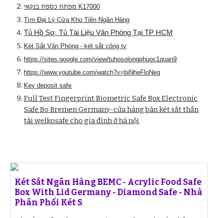
מפתח כספת בנקאי K17000
Tìm Đại Lý Cửa Kho Tiền Ngân Hàng
Tủ Hồ Sơ, Tủ Tài Liệu Văn Phòng Tại TP HCM
Két Sắt Văn Phòng - két sắt công ty
https://sites.google.com/view/tuhosolongphuoc1quan9
https://www.youtube.com/watch?v=biNheFloNeg
Key deposit safe
Full Test Fingerprint Biometric Safe Box Electronic
Safe Bo Bremen Germany-cửa hàng bán két sắt thần
tài welkosafe cho gia đình ở hà nội
Két Sắt Ngân Hàng BEMC - Acrylic Food Safe
Box With Lid Germany - Diamond Safe - Nhà
Phân Phối Két S