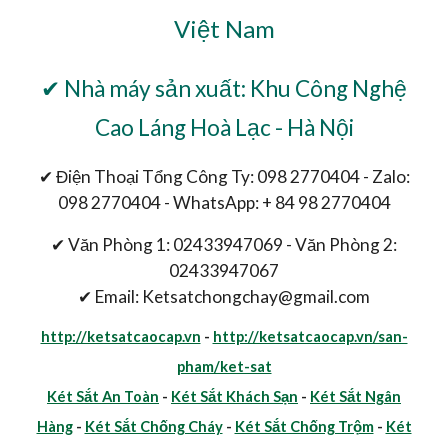
Việt Nam
✔ Nhà máy sản xuất: Khu Công Nghệ
Cao Láng Hoà Lạc - Hà Nội
✔ Điện Thoại Tổng Công Ty: 098 2770404 - Zalo:
098 2770404 - WhatsApp: + 84 98 2770404
✔ Văn Phòng 1: 02433947069 - Văn Phòng 2:
02433947067
✔ Email: Ketsatchongchay@gmail.com
http://ketsatcaocap.vn
-
http://ketsatcaocap.vn/san-
pham/ket-sat
Két Sắt An Toàn
-
Két Sắt Khách Sạn
-
Két Sắt Ngân
Hàng
-
Két Sắt Chống Cháy
-
Két Sắt Chống Trộm
-
Két