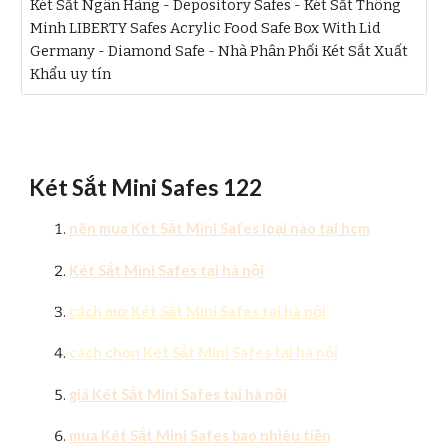
Két Sắt Ngân Hàng - Depository Safes - Két Sắt Thông
Minh LIBERTY Safes Acrylic Food Safe Box With Lid
Germany - Diamond Safe - Nhà Phân Phối Két Sắt Xuất
Khẩu uy tín
Két Sắt Mini Safes 122
nên mua Két Sắt Mini Safes loại nào tại hcm
Két Sắt Mini Safes tại hà nội
cách mở Két Sắt Mini Safes tại hà nội
cách chọn Két Sắt Mini Safes tại hà nội
giá Két Sắt Mini Safes tại hà nội
mua Két Sắt Mini Safes bao nhiêu tiền