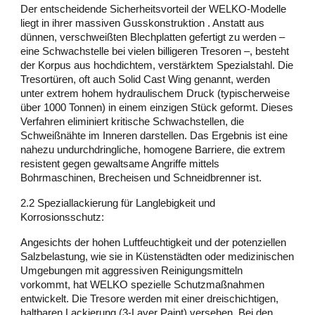
Der entscheidende Sicherheitsvorteil der WELKO-Modelle
liegt in ihrer massiven Gusskonstruktion . Anstatt aus
dünnen, verschweißten Blechplatten gefertigt zu werden –
eine Schwachstelle bei vielen billigeren Tresoren –, besteht
der Korpus aus hochdichtem, verstärktem Spezialstahl. Die
Tresortüren, oft auch Solid Cast Wing genannt, werden
unter extrem hohem hydraulischem Druck (typischerweise
über 1000 Tonnen) in einem einzigen Stück geformt. Dieses
Verfahren eliminiert kritische Schwachstellen, die
Schweißnähte im Inneren darstellen. Das Ergebnis ist eine
nahezu undurchdringliche, homogene Barriere, die extrem
resistent gegen gewaltsame Angriffe mittels
Bohrmaschinen, Brecheisen und Schneidbrenner ist.
2.2 Speziallackierung für Langlebigkeit und
Korrosionsschutz:
Angesichts der hohen Luftfeuchtigkeit und der potenziellen
Salzbelastung, wie sie in Küstenstädten oder medizinischen
Umgebungen mit aggressiven Reinigungsmitteln
vorkommt, hat WELKO spezielle Schutzmaßnahmen
entwickelt. Die Tresore werden mit einer dreischichtigen,
haltbaren Lackierung (3-Layer Paint) versehen. Bei den