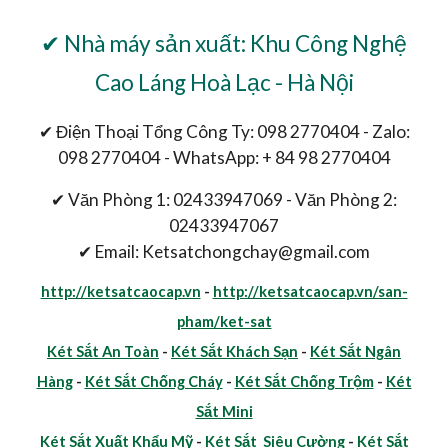
✔ Nhà máy sản xuất: Khu Công Nghệ
Cao Láng Hoà Lạc - Hà Nội
✔ Điện Thoại Tổng Công Ty: 098 2770404 - Zalo:
098 2770404 - WhatsApp: + 84 98 2770404
✔ Văn Phòng 1: 02433947069 - Văn Phòng 2:
02433947067
✔ Email: Ketsatchongchay@gmail.com
http://ketsatcaocap.vn
-
http://ketsatcaocap.vn/san-
pham/ket-sat
Két Sắt An Toàn
-
Két Sắt Khách Sạn
-
Két Sắt Ngân
Hàng
-
Két Sắt Chống Cháy
-
Két Sắt Chống Trộm
-
Két
Sắt Mini
Két Sắt Xuất Khẩu Mỹ
-
Két Sắt Siêu Cường
-
Két Sắt