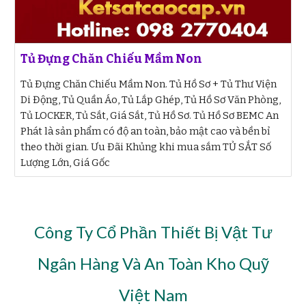
Tủ Đựng Chăn Chiếu Mầm Non
Tủ Đựng Chăn Chiếu Mầm Non. Tủ Hồ Sơ + Tủ Thư Viện
Di Động, Tủ Quần Áo, Tủ Lắp Ghép, Tủ Hồ Sơ Văn Phòng,
Tủ LOCKER, Tủ Sắt, Giá Sắt, Tủ Hồ Sơ. Tủ Hồ Sơ BEMC An
Phát là sản phẩm có độ an toàn, bảo mật cao và bền bỉ
theo thời gian. Ưu Đãi Khủng khi mua sắm TỦ SẮT Số
Lượng Lớn, Giá Gốc
Công Ty Cổ Phần Thiết Bị Vật Tư
Ngân Hàng Và An Toàn Kho Quỹ
Việt Nam