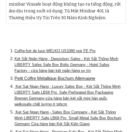
minibar Vinsafe hoạt động không tạo ra tiếng động, rất
âm dịu trong suốt sử dụng. Tủ Mát Minibar 40L là
Thương Hiệu Uy Tín Trên 30 Năm Kinh Nghiệm.
Coffre-fort de luxe WELKO US1080 noir FE Pro
Két Sắt Ngân Hàng - Depository Safes - Két Sắt Thông Minh
LIBERTY Safes Safe Box Bolts Germany - Hotel Safes
Factory - cửa hàng bán két ngân hàng uy tín
Petit Coffre Métallique Bochum Allemagne
Ket Sat Ngan Hang - Luxury Safes Box - Két Sắt Thông Minh
LIBERTY Safe LB58 Pro Safe Perforated Box Packaging
Bremen Germany-cửa hàng bán két sắt mini hàn quốc
welkosafe chất lượng ở tphcm
Ket Sat Ngan Hang - Safes Box Company - Két Sắt Thông
Minh LIBERTY Safe LB68 Pro Small Metal Safe Box Bochum
Germany Cửa hàng bán Két Sắt Kiên Giang
Ket Sat Ngan Hang - Premium Safe Box - Két Sắt Thông Minh