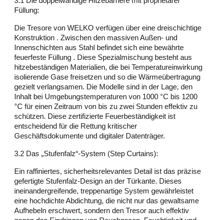
3.1 Die doppelwandige Hitzebarriere mit proprietärer
Füllung:
Die Tresore von WELKO verfügen über eine dreischichtige
Konstruktion . Zwischen den massiven Außen- und
Innenschichten aus Stahl befindet sich eine bewährte
feuerfeste Füllung . Diese Spezialmischung besteht aus
hitzebeständigen Materialien, die bei Temperatureinwirkung
isolierende Gase freisetzen und so die Wärmeübertragung
gezielt verlangsamen. Die Modelle sind in der Lage, den
Inhalt bei Umgebungstemperaturen von 1000 °C bis 1200
°C für einen Zeitraum von bis zu zwei Stunden effektiv zu
schützen. Diese zertifizierte Feuerbeständigkeit ist
entscheidend für die Rettung kritischer
Geschäftsdokumente und digitaler Datenträger.
3.2 Das „Stufenfalz“-System (Step Curtains):
Ein raffiniertes, sicherheitsrelevantes Detail ist das präzise
gefertigte Stufenfalz-Design an der Türkante. Dieses
ineinandergreifende, treppenartige System gewährleistet
eine hochdichte Abdichtung, die nicht nur das gewaltsame
Aufhebeln erschwert, sondern den Tresor auch effektiv