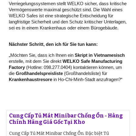
Verriegelungssystemen stellt WELKO sicher, dass kritische
Vermögenswerte maximal geschützt sind. Die Wahl eines
WELKO Safes ist eine strategische Entscheidung für
langfristige Sicherheit und den Schutz kritischer Unterlagen,
sei es in einem Krankenhaus oder einem Bürogebäude.
Nächster Schritt, den ich für Sie tun kann:
„Möchten Sie, dass ich Ihnen ein
Skript in Vietnamesisch
erstelle, mit dem Sie direkt
WELKO Safe Manufacturing
Factory
(Hotline: 098.277.0404) kontaktieren können, um
die
Großhandelspreisliste
(Großhandelsliste) für
Krankenhaustresore
in Ho-Chi-Minh-Stadt anzufragen?“
Cung Cấp Tủ Mát Minibar Chống Ồn - Hàng
Chính Hãng Giá Gốc Tại Kho
Cung Cấp Tủ Mát Minibar Chống Ồn. Đặc biệt Tủ