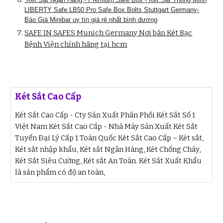
LIBERTY Safe LB50 Pro Safe Box Bolts Stuttgart Germany-
Báo Giá Minibar uy tín giá rẻ nhất bình dương
SAFE IN SAFES Munich Germany Nơi bán Két Bạc
Bệnh Viện chính hãng tại hcm
Két Sắt Cao Cấp
Két Sắt Cao Cấp - Cty Sản Xuất Phân Phối Két Sắt Số 1
Việt Nam Két Sắt Cao Cấp - Nhà Máy Sản Xuất Két Sắt
Tuyển Đại Lý Cấp 1 Toàn Quốc Két Sắt Cao Cấp – Két sắt,
Két sắt nhập khẩu, Két sắt Ngân Hàng, Két Chống Cháy,
Két Sắt Siêu Cường, Két sắt An Toàn. Két Sắt Xuất Khẩu
là sản phẩm có độ an toàn,