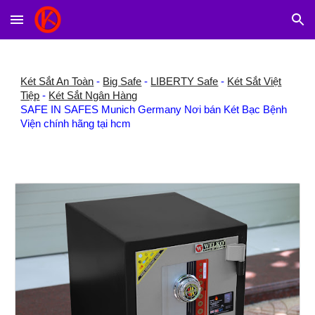
Skip to main content
Skip to navigation
Két Sắt An Toàn
-
Big Safe
-
LIBERTY Safe
-
Két Sắt Việt
Tiệp
-
Két Sắt Ngân Hàng
SAFE IN SAFES Munich Germany Nơi bán Két Bạc Bệnh
Viện chính hãng tại hcm