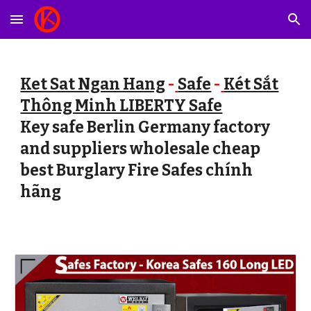
Skip to main content
Skip to navigation
Ket Sat Ngan Hang
-
Safe
-
Két Sắt
Thông Minh LIBERTY Safe
Key safe Berlin Germany factory
and suppliers wholesale cheap
best Burglary Fire Safes chính
hãng