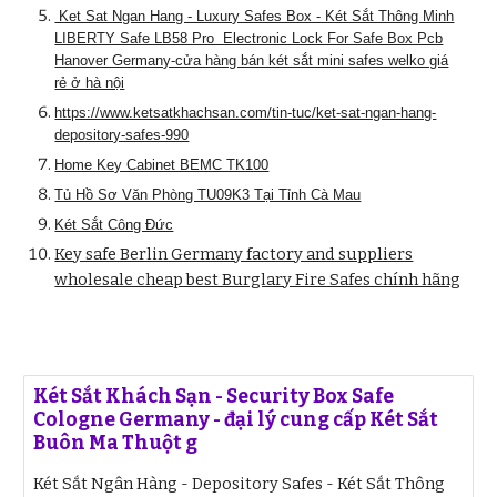
Ket Sat Ngan Hang - Luxury Safes Box - Két Sắt Thông Minh
LIBERTY Safe LB58 Pro Electronic Lock For Safe Box Pcb
Hanover Germany-cửa hàng bán két sắt mini safes welko giá
rẻ ở hà nội
https://www.ketsatkhachsan.com/tin-tuc/ket-sat-ngan-hang-
depository-safes-990
Home Key Cabinet BEMC TK100
Tủ Hồ Sơ Văn Phòng TU09K3 Tại Tỉnh Cà Mau
Két Sắt Công Đức
Key safe Berlin Germany factory and suppliers
wholesale cheap best Burglary Fire Safes chính hãng
Két Sắt Khách Sạn - Security Box Safe
Cologne Germany - đại lý cung cấp Két Sắt
Buôn Ma Thuột g
Két Sắt Ngân Hàng - Depository Safes - Két Sắt Thông