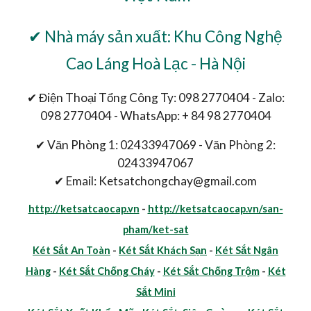
✔ Nhà máy sản xuất: Khu Công Nghệ
Cao Láng Hoà Lạc - Hà Nội
✔ Điện Thoại Tổng Công Ty: 098 2770404 - Zalo:
098 2770404 - WhatsApp: + 84 98 2770404
✔ Văn Phòng 1: 02433947069 - Văn Phòng 2:
02433947067
✔ Email: Ketsatchongchay@gmail.com
http://ketsatcaocap.vn
-
http://ketsatcaocap.vn/san-
pham/ket-sat
Két Sắt An Toàn
-
Két Sắt Khách Sạn
-
Két Sắt Ngân
Hàng
-
Két Sắt Chống Cháy
-
Két Sắt Chống Trộm
-
Két
Sắt Mini