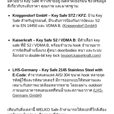
มีตัวอย่าง Key Safe ที่วางขายอยู่ในตลาดเยอรมนี ซึ่งให้ข้อมูล
ดีเกี่ยวกับระดับราคา คุณภาพ และมาตรฐาน:
Kniggendorf GmbH – Key Safe STZ / KFZ
: บ้าน Key
Safe สำหรับอู่รถยนต์, มีระดับการป้องกันการงัดแงะ S2
ตาม EN 14450 และ VDMA B. (
Kniggendorf GmbH
)
Kaiserkraft – Key Safe S2 / VDMA B
: มีตัวเลือก key
safe ที่มี S2 / VDMA B, พร้อมจำนวน hook จำนวนมาก
การจัดสินค้าแข็งแรง ตู้หนา door/bodies หนา และระบบ
ล็อกอย่าง double‑bit key lock (
export.kaiserkraft.com
)
LHS‑Germany – Key Safe 2145 Stainless Steel with
E‑Code
: ทำจากสแตนเลส AISI 304 ขนาด hook หลายจุด
รหัสผู้ใช้และรหัสมาสเตอร์ มีการออกแบบให้ทนทานและ
เหมาะกับสภาพแวดล้อมหลากหลาย โดยเฉพาะ outdoor/
ภายนอกอาคารสแตนเลสที่ทนน้ำและสภาพอากาศ (
LHS-
Germany GmbH
)
เทียบกับสิ่งเหล่านี้ WELKO Safe ถ้าสามารถให้สเปกที่ใกล้เคียง