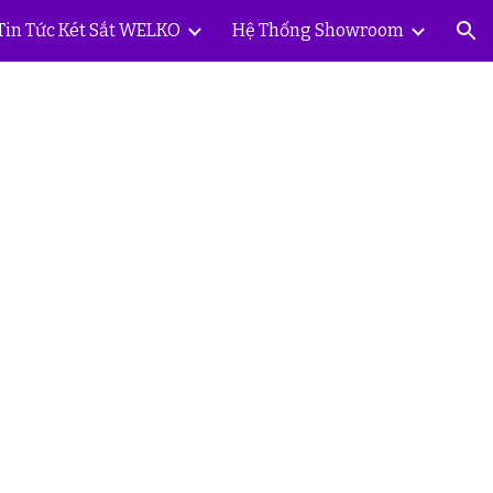
Tin Tức Két Sắt WELKO
Hệ Thống Showroom
ion