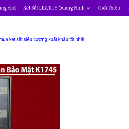
ang chủ
Két Sắt LIBERTY Quảng Ninh
Giới Thiệu
ip to main content
Skip to navigat
ua két sắt siêu cường xuất khẩu tốt nhất