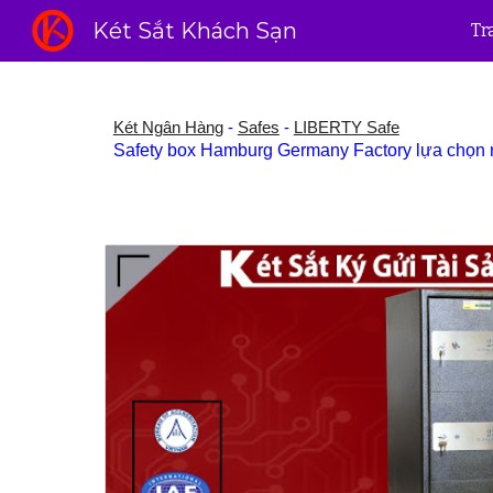
Két Sắt Khách Sạn
Tr
Sk
Két Ngân Hàng
-
Safes
-
LIBERTY Safe
Safety box Hamburg Germany Factory lựa chọn m