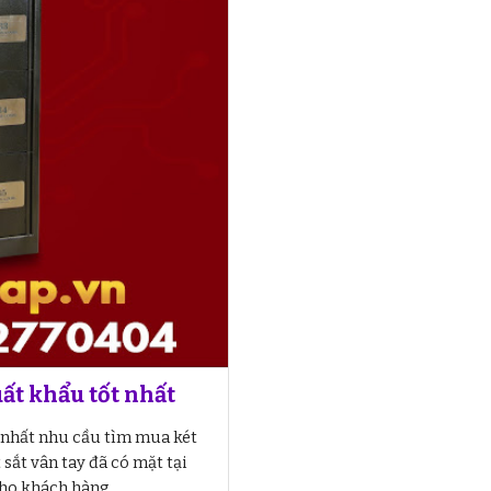
ất khẩu tốt nhất
t nhất nhu cầu tìm mua két
sắt vân tay đã có mặt tại
cho khách hàng.