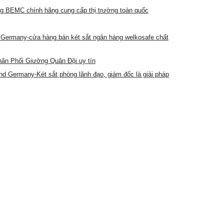
g BEMC chính hãng cung cấp thị trường toàn quốc
 Germany-cửa hàng bán két sắt ngân hàng welkosafe chất
ân Phối Giường Quân Đội uy tín
 Germany-Két sắt phòng lãnh đạo, giám đốc là giải pháp