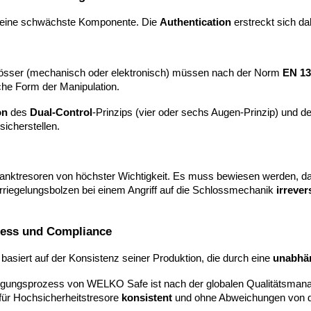
ie seine schwächste Komponente. Die
Authentication
erstreckt sich da
össer (mechanisch oder elektronisch) müssen nach der Norm
EN 13
che Form der Manipulation.
on
des
Dual-Control
-Prinzips (vier oder sechs Augen-Prinzip) und d
sicherstellen.
Banktresoren von höchster Wichtigkeit. Es muss bewiesen werden,
rriegelungsbolzen bei einem Angriff auf die Schlossmechanik
irrever
rozess und Compliance
basiert auf der Konsistenz seiner Produktion, die durch eine
unabhän
igungsprozess von WELKO Safe ist nach der globalen Qualitätsm
für Hochsicherheitstresore
konsistent
und ohne Abweichungen von den