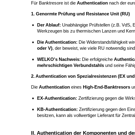
Für Banktresore ist die
Authentication
nach der eu
1. Genormte Prüfung und Resistance Unit (RU)
Der Ablauf:
Unabhängige Prüfstellen (z.B. VdS,
Werkzeugen bis zu thermischen Lanzen und Kernb
Die Authentication:
Die Widerstandsfähigkeit wir
oder V)
, der beweist, wie viele RU notwendig sind
WELKO's Nachweis:
Die erfolgreiche
Authentic
mehrschichtigen Verbundstahls
und seine Fähig
2. Authentication von Spezialresistenzen (EX un
Die
Authentication
eines
High-End-Banktresors
um
EX-Authentication:
Zertifizierung gegen die Wir
KB-Authentication:
Zertifizierung gegen den Ei
besitzen, kann als vollwertiger Lieferant für Zentr
II. Authentication der Komponenten und d