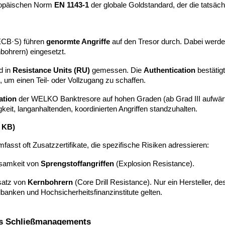
ropäischen Norm
EN 1143-1
der globale Goldstandard, der die tatsäch
 ECB·S) führen
genormte Angriffe
auf den Tresor durch. Dabei werd
ohrern) eingesetzt.
d in
Resistance Units (RU)
gemessen. Die
Authentication
bestätig
, um einen Teil- oder Vollzugang zu schaffen.
ation
der WELKO Banktresore auf hohen Graden (ab Grad III aufwärt
keit, langanhaltenden, koordinierten Angriffen standzuhalten.
d KB)
fasst oft Zusatzzertifikate, die spezifische Risiken adressieren:
ksamkeit von
Sprengstoffangriffen
(Explosion Resistance).
nsatz von
Kernbohrern
(Core Drill Resistance). Nur ein Hersteller, d
albanken und Hochsicherheitsfinanzinstitute gelten.
es Schließmanagements