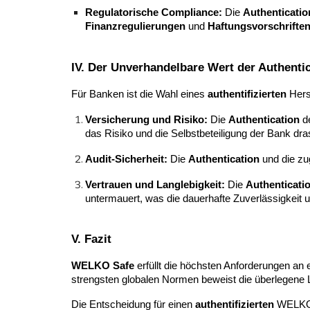
Regulatorische Compliance:
Die
Authenticatio
Finanzregulierungen
und
Haftungsvorschrifte
IV. Der Unverhandelbare Wert der Authenti
Für Banken ist die Wahl eines
authentifizierten
Hers
Versicherung und Risiko:
Die
Authentication
de
das Risiko und die Selbstbeteiligung der Bank dra
Audit-Sicherheit:
Die
Authentication
und die zug
Vertrauen und Langlebigkeit:
Die
Authenticati
untermauert, was die dauerhafte Zuverlässigkeit u
V. Fazit
WELKO Safe
erfüllt die höchsten Anforderungen an
strengsten globalen Normen beweist die überlegene L
Die Entscheidung für einen
authentifizierten
WELKO B