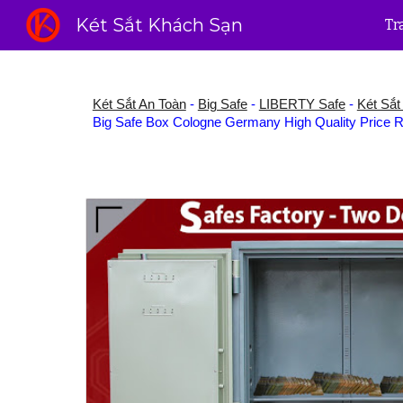
Két Sắt Khách Sạn
Tr
Sk
Két Sắt An Toàn
-
Big Safe
-
LIBERTY Safe
-
Két Sắt 
Big Safe Box Cologne Germany High Quality Price Ra