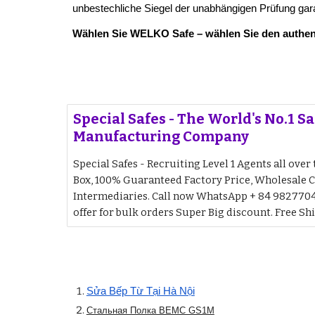
unbestechliche Siegel der unabhängigen Prüfung garan
Wählen Sie WELKO Safe – wählen Sie den authentif
Special Safes - The World's No.1 S
Manufacturing Company
Special Safes - Recruiting Level 1 Agents all over
Box, 100% Guaranteed Factory Price, Wholesale 
Intermediaries. Call now WhatsApp + 84 98277040
offer for bulk orders Super Big discount. Free Sh
Sửa Bếp Từ Tại Hà Nội
Стальная Полка BEMC GS1M