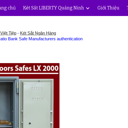
ang chủ
Két Sắt LIBERTY Quảng Ninh
Giới Thiệu
ip to main content
Skip to navigat
Việt Tiệp
-
Két Sắt Ngân Hàng
tio Bank Safe Manufacturers authentication