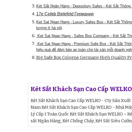
Két Sắt Ngân Hàng - Depository Safes - Két Sắt Thôn
17e Сейф Bielefeld Германия
Ket Sat Ngan Hang - Luxury Safes Box - Két Sắt Thôn
lượng ở hà nội
Ket Sat Ngan Hang - Safes Box Company - Két Sắt Th
Ket Sat Ngan Hang - Premium Safe Box - Két Sắt Thôn
hiệu quả để đảm bảo an toàn cho tài sản mỗi doanh ngh
Big Safe Box Cologne Germany High Quality Pr
Két Sắt Khách Sạn Cao Cấp WELKO
Két Sắt Khách Sạn Cao Cấp WELKO - Cty Sản Xuất P
Nam Két Sắt Khách Sạn Cao Cấp WELKO - Nhà Máy
Lý Cấp 1 Toàn Quốc Két Sắt Khách Sạn WELKO – Két
sắt Ngân Hàng, Két Chống Cháy, Két Sắt Siêu Cường