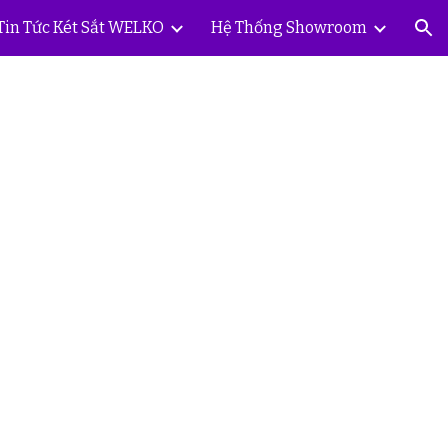
Tin Tức Két Sắt WELKO
Hệ Thống Showroom
ion