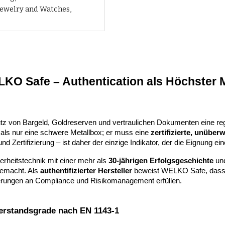
Jewelry and Watches,
LKO Safe – Authentication als Höchster 
z von Bargeld, Goldreserven und vertraulichen Dokumenten eine regu
als nur eine schwere Metallbox; er muss eine
zertifizierte, unüber
nd Zertifizierung – ist daher der einzige Indikator, der die Eignung 
herheitstechnik mit einer mehr als
30-jährigen Erfolgsgeschichte
und
gemacht. Als
authentifizierter Hersteller
beweist WELKO Safe, dass 
derungen an Compliance und Risikomanagement erfüllen.
derstandsgrade nach EN 1143-1