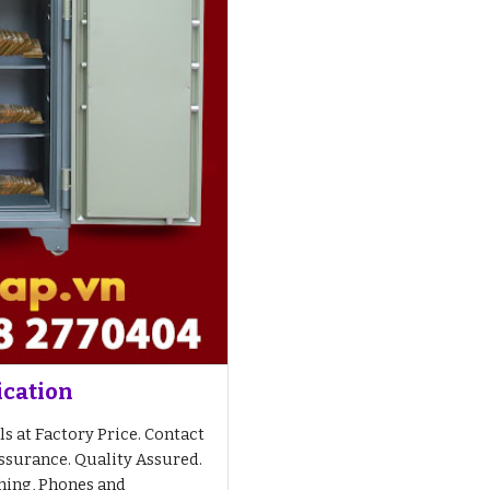
ication
s at Factory Price. Contact
ssurance. Quality Assured.
thing, Phones and