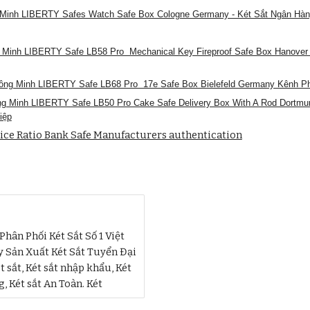
g Minh LIBERTY Safes Watch Safe Box Cologne Germany - Két Sắt Ngân Hàn
g Minh LIBERTY Safe LB58 Pro Mechanical Key Fireproof Safe Box Hanover
ông Minh LIBERTY Safe LB68 Pro 17e Safe Box Bielefeld Germany Kênh Ph
g Minh LIBERTY Safe LB50 Pro Cake Safe Delivery Box With A Rod Dortmund
iệp
ice Ratio Bank Safe Manufacturers authentication
hân Phối Két Sắt Số 1 Việt
 Sản Xuất Két Sắt Tuyển Đại
 sắt, Két sắt nhập khẩu, Két
, Két sắt An Toàn. Két