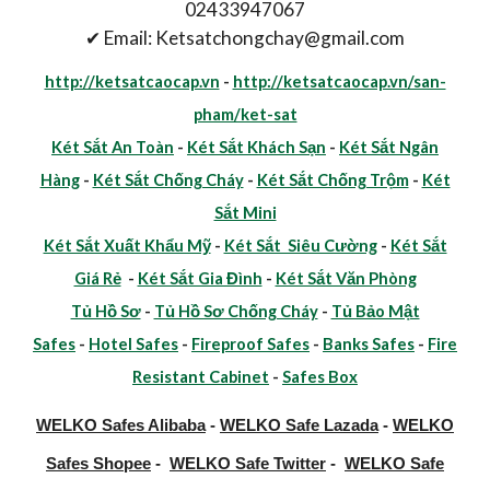
02433947067
✔ Email: Ketsatchongchay@gmail.com
http://ketsatcaocap.vn
-
http://ketsatcaocap.vn/san-
pham/ket-sat
Két Sắt An Toàn
-
Két Sắt Khách Sạn
-
Két Sắt Ngân
Hàng
-
Két Sắt Chống Cháy
-
Két Sắt Chống Trộm
-
Két
Sắt Mini
Két Sắt Xuất Khẩu Mỹ
-
Két Sắt Siêu Cường
-
Két Sắt
Giá Rẻ
-
Két Sắt Gia Đình
-
Két Sắt Văn Phòng
Tủ Hồ Sơ
-
Tủ Hồ Sơ Chống Cháy
-
Tủ Bảo Mật
Safes
-
Hotel Safes
-
Fireproof Safes
-
Banks Safes
-
Fire
Resistant Cabinet
-
Safes Box
WELKO Safes Alibaba
-
WELKO Safe Lazada
-
WELKO
Safes Shopee
-
WELKO Safe Twitter
-
WELKO Safe