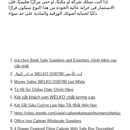
إذا كنت تمتلك شركة أو مكتبًا، أو حتى مركزًا تعليميًا، فإن
الاستثمار في خزانة عالية الجودة من هذا النوع سيكون قرارًا
ذكيًا لحماية أصولك الورقية والمادية على حد سواء.
lựa chọn Bank Safe Suppliers and Exporters chính hãng cao
cấp nhất
خزائن المال WELKO OSB780 أدى الأبيض
Money Safes WELKO OSB780 Led White
Tủ Hồ Sơ Chống Cháy Chính Hãng
Két sắt khách sạn WELKO chất lượng cao
Két Sắt Siêu Cường Loại Nào Tốt Nhất Hiện Nay
https://sites.google.com/view/cuahangketquaythunganvinhphuc
Office Iron Cabinet Wholesale Suppliers
4 Drawer Fireproof Filing Cabinet With Safe Box Dusseldorf