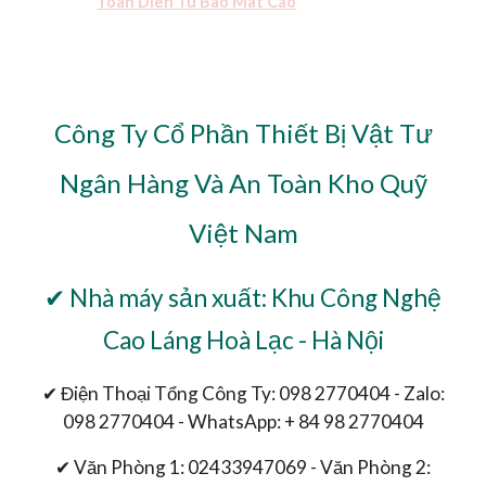
Toan Dien Tu Bao Mat Cao
Công Ty Cổ Phần Thiết Bị Vật Tư
Ngân Hàng Và An Toàn Kho Quỹ
Việt Nam
✔ Nhà máy sản xuất: Khu Công Nghệ
Cao Láng Hoà Lạc - Hà Nội
✔ Điện Thoại Tổng Công Ty: 098 2770404 - Zalo:
098 2770404 - WhatsApp: + 84 98 2770404
✔ Văn Phòng 1: 02433947069 - Văn Phòng 2: