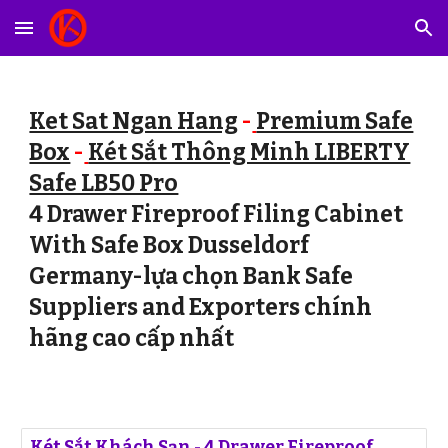
Skip to main content
Skip to navigation
Ket Sat Ngan Hang
-
Premium Safe
Box
-
Két Sắt Thông Minh LIBERTY
Safe LB50 Pro
4 Drawer Fireproof Filing Cabinet
With Safe Box Dusseldorf
Germany-lựa chọn Bank Safe
Suppliers and Exporters chính
hãng cao cấp nhất
Két Sắt Khách Sạn - 4 Drawer Fireproof