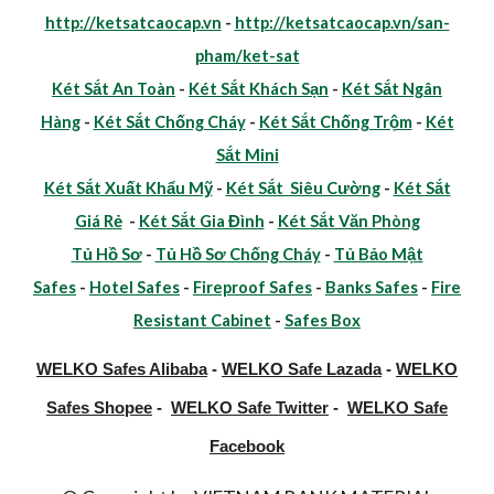
http://ketsatcaocap.vn
-
http://ketsatcaocap.vn/san-
pham/ket-sat
Két Sắt An Toàn
-
Két Sắt Khách Sạn
-
Két Sắt Ngân
Hàng
-
Két Sắt Chống Cháy
-
Két Sắt Chống Trộm
-
Két
Sắt Mini
Két Sắt Xuất Khẩu Mỹ
-
Két Sắt Siêu Cường
-
Két Sắt
Giá Rẻ
-
Két Sắt Gia Đình
-
Két Sắt Văn Phòng
Tủ Hồ Sơ
-
Tủ Hồ Sơ Chống Cháy
-
Tủ Bảo Mật
Safes
-
Hotel Safes
-
Fireproof Safes
-
Banks Safes
-
Fire
Resistant Cabinet
-
Safes Box
WELKO Safes Alibaba
-
WELKO Safe Lazada
-
WELKO
Safes Shopee
-
WELKO Safe Twitter
-
WELKO Safe
Facebook