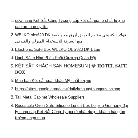
cửa hàng Két Sắt Công Tycung cấp két sắt giá rẻ chất lượng
cao an toàn uy tín
WELKO obs620 DK فولاذ إلكتروني مقاوم للحريق أزرق مع وظيفة
منع السرقة للاستخدام المنزلي والفندقي
Electronic Safe Box WELKO OBS920 DK BLue
Danh Sách Nhà Phân Phối Giường Quân Đội
KÉT SẮT KHÁCH SẠN HOMESUN | 💎 𝐇𝐎𝐓𝐄𝐋 𝐒𝐀𝐅𝐄
𝐁𝐎𝐗
Mua bán Két sắt xuất khẩu Mỹ chất lượng
https://sites.google.com/view/dailyketquaythunganvinhlong
Tall Metal Cabinet Wholesale Suppliers
Resusable Oven Safe Silicone Lunch Box Leipzig Germany-đại
lý cung cấp Két Sắt Công Ty giá rẻ nhất được khách hàng tin
tưởng chọn mua