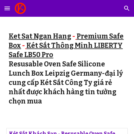
Skip to main content
Skip to navigation
Ket Sat Ngan Hang
-
Premium Safe
Box
-
Két Sắt Thông Minh LIBERTY
Safe LB50 Pro
Resusable Oven Safe Silicone
Lunch Box Leipzig Germany-đại lý
cung cấp Két Sắt Công Ty giá rẻ
nhất được khách hàng tin tưởng
chọn mua
Két Sắt Khách Sạn - Resusable Oven Safe