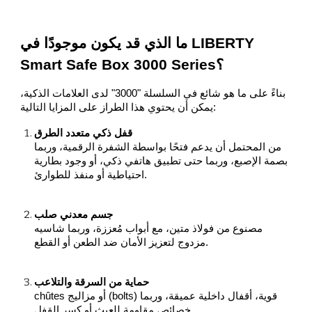
ما الذي قد يكون موجودًا في LIBERTY
Smart Safe Box 3000 Series؟
بناءً على ما هو شائع في السلسلة "3000" لدى العلامات الذكية،
يمكن أن يحتوي هذا الطراز على المزايا التالية:
قفل ذكي متعدد الطرق
من المحتمل أن يدعم فتحًا بواسطة الشفرة الرقمية، وربما
بصمة الإصبع، وربما حتى تطبيق هاتفي ذكي، أو وجود بطارية
احتياطية أو منفذ للطوارئ.
جسم معدني صلب
مصنوع من فولاذ متين، مع أبواب مُعززة، وربما شاسيه
مزدوج لتعزيز الأمان ضد الطعن أو القطع.
حماية من السرقة والتلاعب
chûtes أو مزاليج (bolts) قوية، أقفال داخلية عميقة، وربما
خصائص مقاومة للعبث أو كسر القفل.