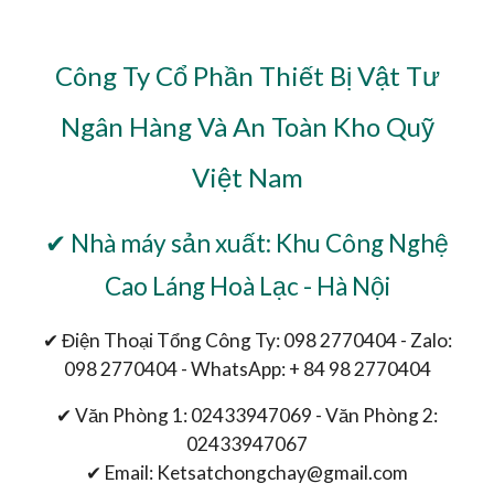
Công Ty Cổ Phần Thiết Bị Vật Tư
Ngân Hàng Và An Toàn Kho Quỹ
Việt Nam
✔ Nhà máy sản xuất: Khu Công Nghệ
Cao Láng Hoà Lạc - Hà Nội
✔ Điện Thoại Tổng Công Ty: 098 2770404 - Zalo:
098 2770404 - WhatsApp: + 84 98 2770404
✔ Văn Phòng 1: 02433947069 - Văn Phòng 2:
02433947067
✔ Email: Ketsatchongchay@gmail.com