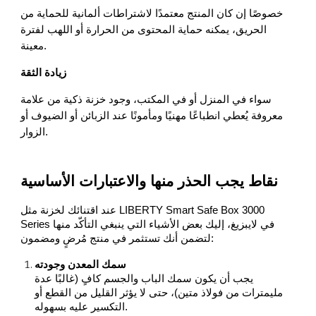
خصوصًا إن كان المنتج معتمدًا لاشتراطات ألمانية للحماية من
الحريق، يمكنه حماية المحتوى من الحرارة أو اللهب لفترة
معينة.
زيادة الثقة
سواء في المنزل أو في المكتب، وجود خزنة ذكية من علامة
معروفة يُعطي انطباعًا مهنيًا ومأمونًا عند الزبائن أو الضيوف أو
الزوار.
نقاط يجب الحذر منها والاعتبارات الأساسية
عند اقتنائك لخزنة مثل LIBERTY Smart Safe Box 3000
Series في لايبزيغ، إليك بعض الأشياء التي ينبغي التأكّد منها
لتضمن أنك تستثمر في منتج مُرضٍ ومضمون:
سمك المعدن وجودته
يجب أن يكون سمك الباب والجسم كافٍ (غالبًا عدة
مليمترات من فولاذ متين)، حتى لا يؤثر القليل من القطع أو
التكسير عليه بسهوله.