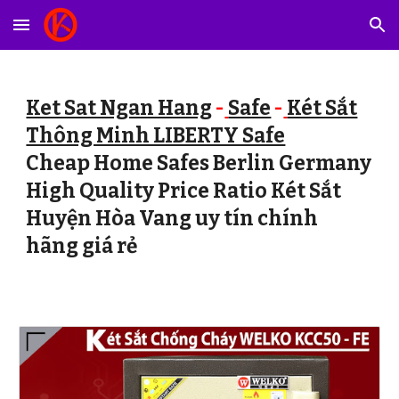
Skip to main content
Skip to navigation
Ket Sat Ngan Hang
-
Safe
-
Két Sắt
Thông Minh LIBERTY Safe
Cheap Home Safes Berlin Germany
High Quality Price Ratio Két Sắt
Huyện Hòa Vang uy tín chính
hãng giá rẻ