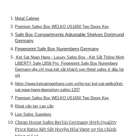
Metal Cabinet
Premium Safes Box WELKO US1650 Two Doors Key
Safe Box Compartments Adjustable Shelves Dortmund
Germany
Fingerprint Safe Box Nuremberg Germany
Ket Sat Ngan Hang - Luxury Safes Box - Két Sắt Thông Minh
LIBERTY Safe LB58 Pro Fingerprint Safe Box Nuremberg
Germany-địa chỉ mua két sắt khách sạn Hotel safes ở đâu hà
nội
https://www.ketsatnganhang.com.vn/tin-tuc-ket-sat-welko/ket-
sat-ngan-hang-depository-safes-1207
Premium Safes Box WELKO US1650 Two Doors Key
Khoá vân tay cao cấp
Lion Safes Suppliers
Cheap Home Safes Berlin Germany High Quality
Price Ratio Két Sắt Huyện Hòa Vang uy tín chính