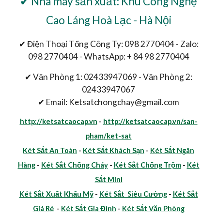
✔ Nhà máy sản xuất: Khu Công Nghệ
Cao Láng Hoà Lạc - Hà Nội
✔ Điện Thoại Tổng Công Ty: 098 2770404 - Zalo:
098 2770404 - WhatsApp: + 84 98 2770404
✔ Văn Phòng 1: 02433947069 - Văn Phòng 2:
02433947067
✔ Email: Ketsatchongchay@gmail.com
http://ketsatcaocap.vn
-
http://ketsatcaocap.vn/san-
pham/ket-sat
Két Sắt An Toàn
-
Két Sắt Khách Sạn
-
Két Sắt Ngân
Hàng
-
Két Sắt Chống Cháy
-
Két Sắt Chống Trộm
-
Két
Sắt Mini
Két Sắt Xuất Khẩu Mỹ
-
Két Sắt Siêu Cường
-
Két Sắt
Giá Rẻ
-
Két Sắt Gia Đình
-
Két Sắt Văn Phòng