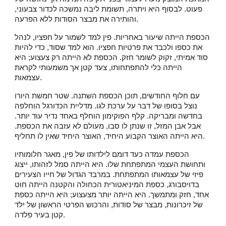
פעוט. לבסוף היא ויתרה, תשומת ליבה נמשכה לכדור צבעוני,
והותירה את מבצר הסודות ללא הפרעה.
הכספת הייתה שיעור באחריות. פין למד לשמור על חפציו, לנהל
את כספו ולכבד את פרטיות חפציו. הוא למד שסוד, כדי להיות
סוד אמיתי, זקוק לשומר חזק. הכספת לא הייתה רק צעצוע; היא
הייתה כלי להתפתחותו, צעד קטן אך משמעותי לקראת
עצמאות.
עם חלוף החודשים, תוכן הכספת השתנה. שטר חמשת היורו
נוצל בסופו של דבר על ערכת לגו. מדליית הכדורגל הוחלפה
בחדשה ומבריקה. קלף הפוקימון הוחלף באחד נדיר עוד יותר.
אבל אבן המזל, זו שנתן לו סבו, מעולם לא עזבה את הכספת.
היא הייתה האוצר הקבוע היחיד, האוצר היחיד שאין לו תחליף.
הכספת עמדה כעד דומם לילדותו של פין, מאגר חלומותיו
ותחושת העצמי המתפתחת שלו. היא הייתה סמל לזהותו, ייצוג
פיזי של עצמאותו המתפתחת. במרבד הגדול של חייו הצעירים
בדויסבורג, כספת המיניאטורית הכחולה והקטנה הייתה חוט
אחד, חזק ומתמשך. היא הייתה יותר מצעצוע; היא הייתה כספת
של זיכרונות, מבצר של סודות, והרכוש הפרטי הראשון של ילד
קטן בעיר פלדה.