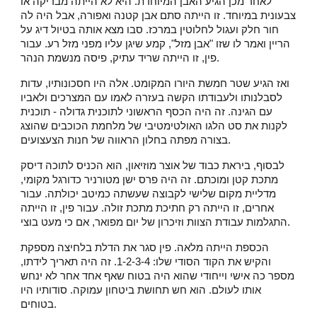
לאחר מכן הגיע האבן המיוחדת. היא לא הייתה מבריקה או
צבעונית במיוחד. זו הייתה סתם אבן קטנה ואפורה, אבל היה לה
חור חלק ועגול לחלוטין במרכז. סבו מצא אותה בטיול דיג על
הריין ואמר לו שזו "אבן מזל", קמע שיגן עליו מפני מזל רע. עבור
פין, זו הייתה שריד עתיק, פיסה מנשמת הנהר.
ואז הגיע שטר חמשת היורו המקומט. אלה היו חסכונותיו, עדות
לסבלנותו ולעבודתו הקשה בעזרה לאמו עם המצרכים ולאביו
עם הגינה. זה היה הכסף הראשוני לתוכנית גדולה - תוכנית
לקנות את סט הלגו האולטימטיבי של מלחמת הכוכבים שהוצג
בצורה מפתה בחלון הראווה של חנות הצעצועים.
לבסוף, ביראת כבוד של אוצר מוזיאון, הוא הכניס לתוכה דיסק
מתכת קטן ומוכתם. זה היה פרס ישן מטורניר כדורגל מקומי,
מדליית מקום שלישי לקבוצה שעשתה כמיטב יכולתה. עבור
אחרים, זו הייתה רק חתיכת מתכת זולה. עבור פין, זו הייתה
התגלמות עבודת הצוות וזיכרון של יום מפואר, אם כי מעט בוצי.
הכספת הייתה מלאה. פין סגר את הדלת בלחיצה מספקת
והקיש את הקוד הסודי שלו: 1-2-3-4. זה היה תאריך לידתו,
מספר כה אישי וייחודי שהוא היה בטוח שאף אחד אחר לא ינחש
אותו לעולם. הוא חש תחושת ביטחון עמוקה. סודותיו היו
בטוחים.