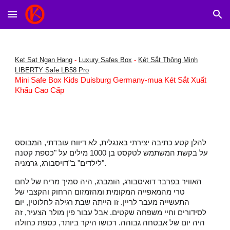
Skip to main content
Skip to navigation
Ket Sat Ngan Hang
-
Luxury Safes Box
-
Két Sắt Thông Minh
LIBERTY Safe LB58 Pro
Mini Safe Box Kids Duisburg Germany-mua Két Sắt Xuất
Khẩu Cao Cấp
להלן קטע כתיבה יצירתי באנגלית, לא דיווח עובדתי, המבוסס
על בקשת המשתמש לטקסט בן 1000 מילים על "כספת קטנה
לילדים" ב"דויסבורג, גרמניה".
האוויר בפרבר דואיסבורג, הומברג, היה סמיך מריח של לחם
טרי מהמאפייה המקומית ומהזמזום הרחוק והקצבי של
התעשייה מעבר לריין. זו הייתה שבת רגילה לחלוטין, יום
לסידורים וחיי משפחה שקטים. אבל עבור פין מולר הצעיר, זה
היה יום של אבטחה גבוהה. רכושו היקר ביותר, כספת כחולה