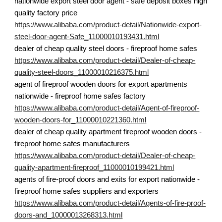
nationwide export steel door agent - safe deposit boxes high
quality factory price
https://www.alibaba.com/product-detail/Nationwide-export-
steel-door-agent-Safe_11000010193431.html
dealer of cheap quality steel doors - fireproof home safes
https://www.alibaba.com/product-detail/Dealer-of-cheap-
quality-steel-doors_11000010216375.html
agent of fireproof wooden doors for export apartments
nationwide - fireproof home safes factory
https://www.alibaba.com/product-detail/Agent-of-fireproof-
wooden-doors-for_11000010221360.html
dealer of cheap quality apartment fireproof wooden doors -
fireproof home safes manufacturers
https://www.alibaba.com/product-detail/Dealer-of-cheap-
quality-apartment-fireproof_11000010199421.html
agents of fire-proof doors and exits for export nationwide -
fireproof home safes suppliers and exporters
https://www.alibaba.com/product-detail/Agents-of-fire-proof-
doors-and_10000013268313.html