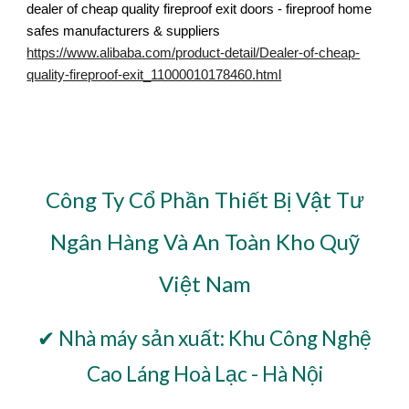
dealer of cheap quality fireproof exit doors - fireproof home
safes manufacturers & suppliers
https://www.alibaba.com/product-detail/Dealer-of-cheap-
quality-fireproof-exit_11000010178460.html
Công Ty Cổ Phần Thiết Bị Vật Tư
Ngân Hàng Và An Toàn Kho Quỹ
Việt Nam
✔ Nhà máy sản xuất: Khu Công Nghệ
Cao Láng Hoà Lạc - Hà Nội