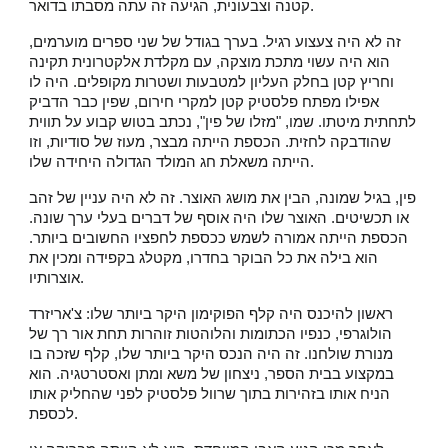
קטנה וצבעונית, הגיעה זה עתה מסבתו בדואר.
זה לא היה צעצוע רגיל. בערך בגודל של שני ספרים מוערמים,
הוא היה עשוי מתכת מוצקה, עם מקלדת אלקטרונית תקינה
וחריץ קטן בחלק העליון למטבעות ושטרות מקופלים. היה לו
אפילו מפתח פלסטיק קטן למקרי חירום, שפין כבר הדביק
לתחתית מיטתו. שמו, "מזלו של פין", נכתב בטוש קבוע על תווית
שהודבקה לחזית. הכספת הייתה מבצר, מעוז של סודיות, וזו
הייתה משאלת חג המולד הגדולה היחידה שלו.
פין, בגיל שמונה, הבין את מושג האוצר. זה לא היה עניין של זהב
או תכשיטים. האוצר שלו היה אוסף של דברים בעלי ערך שונה.
הכספת הייתה אמורה לשמש ככספת לחפציו החשובים ביותר.
הוא בילה את כל הבוקר בחדרו, מקטלג בקפידה ומכין את
אוצרותיו.
ראשון להיכנס היה קלף הפוקימון היקר ביותר שלו: צ'אריזרד
הולוגרפי, כנפיו הכתומות והלוהטות זוהרות תחת אור רך של
מנורת שולחנו. זה היה הנכס היקר ביותר שלו, קלף שזכה בו
במקצוע בבית הספר, ניצחון של משא ומתן ואסטרטגיה. הוא
הניח אותו בזהירות בתוך שרוול פלסטיק לפני שהחליק אותו
לכספת.