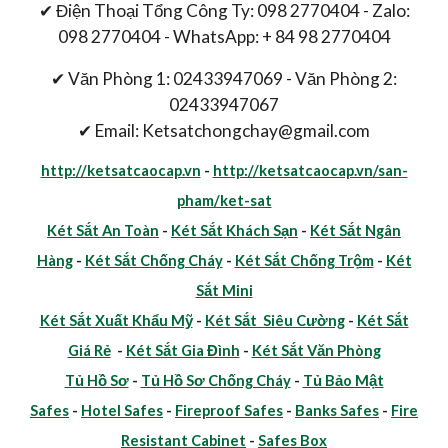
✔ Điện Thoại Tổng Công Ty: 098 2770404 - Zalo:
098 2770404 - WhatsApp: + 84 98 2770404
✔ Văn Phòng 1: 02433947069 - Văn Phòng 2:
02433947067
✔ Email: Ketsatchongchay@gmail.com
http://ketsatcaocap.vn
-
http://ketsatcaocap.vn/san-
pham/ket-sat
Két Sắt An Toàn
-
Két Sắt Khách Sạn
-
Két Sắt Ngân
Hàng
-
Két Sắt Chống Cháy
-
Két Sắt Chống Trộm
-
Két
Sắt Mini
Két Sắt Xuất Khẩu Mỹ
-
Két Sắt Siêu Cường
-
Két Sắt
Giá Rẻ
-
Két Sắt Gia Đình
-
Két Sắt Văn Phòng
Tủ Hồ Sơ
-
Tủ Hồ Sơ Chống Cháy
-
Tủ Bảo Mật
Safes
-
Hotel Safes
-
Fireproof Safes
-
Banks Safes
-
Fire
Resistant Cabinet
-
Safes Box