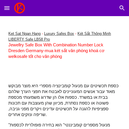
Skip to main content
Skip to navigation
Ket Sat Ngan Hang
-
Luxury Safes Box
-
Két Sắt Thông Minh
LIBERTY Safe LB58 Pro
Jewellry Safe Box With Combination Number Lock
Dresden Germany-mua két sắt văn phòng khoá cơ
welkosafe tốt cho văn phòng
כספת תכשיטים עם מנעול קומבינציה מספרי היא מוצר מבוקש
מאוד עבור אנשים המעוניינים לאבטח את חפצי הערך שלהם
בבית או במשרד. כספות אלו הן שדרוג משמעותי מכספת
פשוטה או כספת נסתרת, מכיוון שהן מעוצבות עם תכונות
ספציפיות להגנה על תכשיטים עדינים ויקרים מפני גניבה,
שריפה ונזקים אחרים.
"מנעול מספרים קומביננטי" הוא בחירה פופולרית לכספות