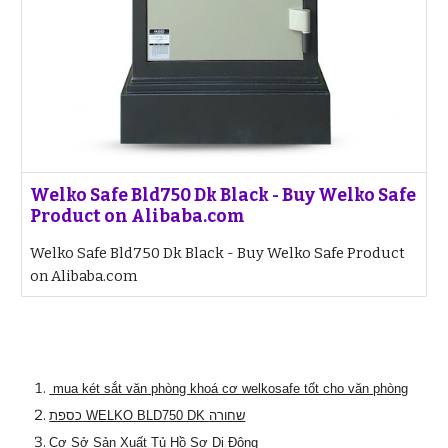
Welko Safe Bld750 Dk Black - Buy Welko Safe
Product on Alibaba.com
Welko Safe Bld750 Dk Black - Buy Welko Safe Product
on Alibaba.com
mua két sắt văn phòng khoá cơ welkosafe tốt cho văn phòng
כספת WELKO BLD750 DK שחורה
Cơ Sở Sản Xuất Tủ Hồ Sơ Di Động