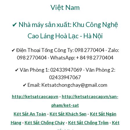
Việt Nam
✔ Nhà máy sản xuất: Khu Công Nghệ
Cao Láng Hoà Lạc - Hà Nội
✔ Điện Thoại Tổng Công Ty: 098 2770404 - Zalo:
098 2770404 - WhatsApp: + 84 98 2770404
✔ Văn Phòng 1: 02433947069 - Văn Phòng 2:
02433947067
✔ Email: Ketsatchongchay@gmail.com
http://ketsatcaocap.vn
-
http://ketsatcaocap.vn/san-
pham/ket-sat
Két Sắt An Toàn
-
Két Sắt Khách Sạn
-
Két Sắt Ngân
Hàng
-
Két Sắt Chống Cháy
-
Két Sắt Chống Trộm
-
Két