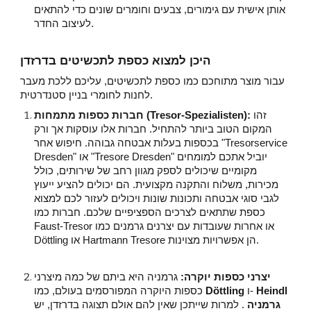
אותן אישית עם גימורים, צבעים וחומרים שונים כדי להתאים
לעיצוב החדר.
היכן למצוא כספת לתכשיטים בדרזדן
עבור מוצר מתוחכם כמו כספת לתכשיטים, עליכם ללכת מעבר
לחנות לחומרי בניין סטנדרטית.
זהו
חברות כספות מתמחות (Tresor-Spezialisten):
המקום הטוב ביותר להתחיל. חברות אלו עוסקות אך ורק
בכספות בעלות אבטחה גבוהה. חיפוש אחר "Tresorservice
Dresden" או "Tresore Dresden" יוביל אתכם למומחים
מקומיים שיכולים לספק מגוון רחב של שירותים, כולל
מכירות, משלוח והתקנה מקצועית. הם יכולים להציע ייעוץ
לגבי סוגי אבטחה ותכונות שונות ויכולים לעזור לכם למצוא
כספת שתתאים לצרכים הספציפיים שלכם. חברות כמו
Faust-Tresor או אחרות שעובדות עם יצרנים גרמנים כמו
Döttling או Hartmann Tresore הן אפשרויות מצוינות.
יצרני כספות יוקרה:
גרמניה היא ביתם של כמה מיצרני
Heindl
ו-
Döttling
כספות היוקרה המפורסמים בעולם, כמו
גרמניה
. למרות שייתכן שאין להם אולם תצוגה בדרזדן, יש