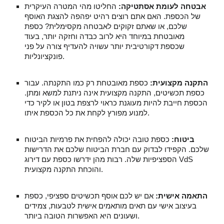
אבטחה לעומת אסתטיקה:
החליטו מהי המטרה העיקרית
של הכספת. האם אתם רוצים רהיט יפהפה להצגת האוסף
שלכם, או שאתם זקוקים לאבטחה מקסימלית? כספת
מאובטחת במיוחד היא לרוב כבדה וחזקה יותר, בעוד
שכספת דקורטיבית יותר עשויה להעדיף צורה על פני
פונקציונליות.
התקנה מקצועית:
כספת מאובטחת רק כמו התקנתה. עבור
כספת תכשיטים, התקנה מקצועית אינה ניתנת למשא ומתן.
הכספת חייבת להיות מעוגנת כראוי לרצפת בטון או לקיר כדי
למנוע מפורץ לקחת את כל הכספת איתו.
ביטוח:
כספת טובה יכולה להפחית את פרמיות הביטוח
שלכם. הקפידו לבדוק עם חברת הביטוח שלכם את הדרישות
הספציפיות שלה. רבות מהן ידרשו כספת עם דירוג VdS
והוכחת התקנה מקצועית.
התאמה אישית:
אם יש לכם אוסף תכשיטים ספציפי, כספת
בעיצוב אישי עם תאים מותאמים אישית לטבעות, צמידים
ושעונים היא האפשרות הטובה ביותר.