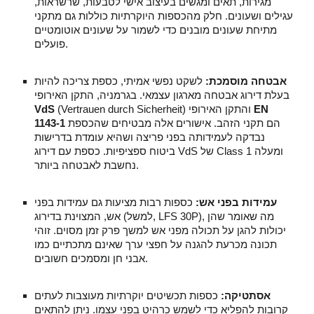
מגירות, תאים ומגשים בעיצוב אישי לטבעות, שרשראות,
עגילים ושעונים. חלק מהכספות היוקרתיות כוללות גם מתקני
מתיחת שעונים מובנים כדי לשמור על שעונים אוטומטיים
פועלים.
אבטחה מוסמכת:
לשקט נפשי אמיתי, כספת צריכה להיות
בעלת דירוג אבטחה מארגון עצמאי. בגרמניה, התקן האירופי
EN
(Vertrauen durch Sicherheit) והתקן האירופי
VdS
הם תקני הזהב. אישורים אלה מבטיחים שהכספת
1143-1
נבדקה לעמידותה בפני פריצה ושהיא עומדת בדרישות
ביטוח ספציפיות. כספת עם דירוג VdS של Class 1 ומעלה
נחשבת לאבטחה ביותר.
עמידות בפני אש:
כספות רבות מציעות גם עמידות בפני
אש, המצוינת בדירוג (למשל, LFS 30P), מה שאומר שהן
יכולות להגן על תכולה מפני אש למשך פרק זמן מסוים. זוהי
תכונה מכרעת להגנה על חפצי ערך שאינם מתכתיים כמו
אבני חן ומסמכים חשובים.
אסתטיקה:
כספות תכשיטים יוקרתיות מעוצבות לעתים
קרובות להפליא כדי לשמש כרהיט בפני עצמו. ניתן להתאים