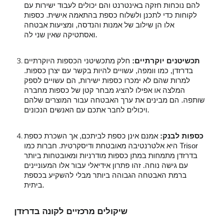
להם נוכחות חזקה באינטרנט והם יכולים לעבוד ישירות עם
לקוחות כדי לתכנן ולשלוח כספת בהתאמה אישית. כספות
אלו הן שילוב של אמנות והנדסה, ומציעות אבטחה
ואסתטיקה שאין שני לה.
תכשיטנים יוקרתיים:
חלק מתכשיטני הכספות היוקרתיים
בדרזדן, כמו וומפה, עשויים להיות בקשר עם יצרן כספות.
למרות שהם לא ימכרו כספות ישירות, הם עשויים לספק
המלצה או אפילו להציג מבחר קטן של כספות מחברה
שותפה. הם מבינים את ערך האבטחה עבור המוצרים שלהם
ויכולים לחבר אתכם עם האנשים הנכונים.
כספות לבנק:
אמנם אינן כספת לביתכם, אך השכרת כספת
היא אלטרנטיבה מאובטחת ודיסקרטית. חברות כמו Trisor
בדרזדן מתמחות במתן כספות מודרניות ומאובטחות ביותר
עם גישה נוחה. זהו פתרון אידיאלי עבור אלו המעוניינים
ברמת האבטחה הגבוהה ביותר מבלי להשקיע בכספת
ביתית.
שיקולים מרכזיים לקונה בדרזדן