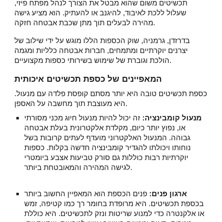
תכשיטים משום שהוא מבטל את הצורך לנהל מפתח פיזי,
שעלול ללכת לאיבוד, להיגנב או להעתיק. הוא מציע גישה
מהירה לבעלים תוך מתן שכבת אבטחה חזקה.
בדרזדן, גרמניה, שוק הכספות הללו מוגש על ידי שילוב של
יצרנים יוקרתיים ומתמחים, חברות אבטחה כלליות ומגמה
הולכת וגוברת של שימוש בשירותי כספות מקצועיים.
המאפיינים של כספת תכשיטים איכותית
כספת תכשיטים טובה היא יותר מסתם קופסת פלדה עם מנעול.
היא מעוצבת תוך מחשבה על האספן.
מנעול קומבינציה:
זה יכול להיות מנעול חיוג מכני מסורתי
או, נפוץ יותר כיום, מקלדת אלקטרונית בעלת אבטחה
גבוהה. המנעול האלקטרוני מועדף לעתים קרובות בשל
נוחותו ויכולתו להגדיר קומבינציה חדשה בקלות. כספות
יוקרתיות רבות כוללות גם סורק טביעות אצבע ביומטרי
לגישה המהירה והמאובטחת ביותר.
ארגון פנים:
פנים הכספת הוא המאפיין החשוב ביותר
בכספת תכשיטים. היא מרופדת בחומר רך כמו קטיפה, זמש
או אלקנטרה כדי למנוע שריטות ונזק לתכשיטים. היא כוללת