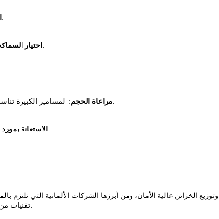
: كلما زاد العدد، ارتفع الأمان.
ا
: سماكة المسمار مهمة جدًا لمقاومة الكسر.
اختيار السماكة
: المسامير الكبيرة تناسب الخزائن الكبيرة، والصغيرة تناسب الخزائن المنزلية.
مراعاة الحجم
: لضمان الحصول على خزنة بمواصفات أوروبية.
الاستعانة بمورد
الخزائن عالية الأمان، ومن أبرزها الشركات الألمانية التي تلتزم بالمعاي
تقنيات من كوريا الجنوبية واليابان لتطوير أنظمة المسامير والخزائن.