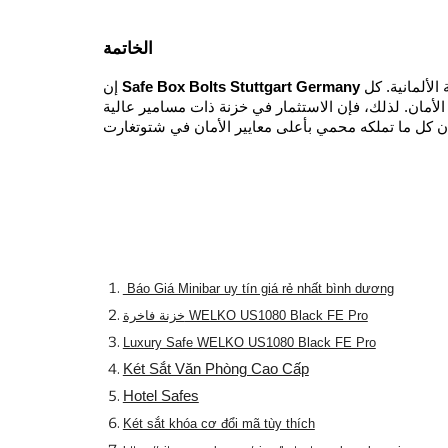
الخاتمة
ليست مجرد مسامير معدنية، بل هي العمود الفقري لنظام أمني متكامل يحمي الممتلكات والأصول في مدينة تعتبر قلب الصناعة الألمانية. كل
Safe Box Bolts Stuttgart Germany
إن
أمان. لذلك، فإن الاستثمار في خزنة ذات مسامير عالية
Báo Giá Minibar uy tín giá rẻ nhất bình dương
خزنة فاخرة WELKO US1080 Black FE Pro
Luxury Safe WELKO US1080 Black FE Pro
Két Sắt Văn Phòng Cao Cấp
Hotel Safes
Két sắt khóa cơ đổi mã tùy thích