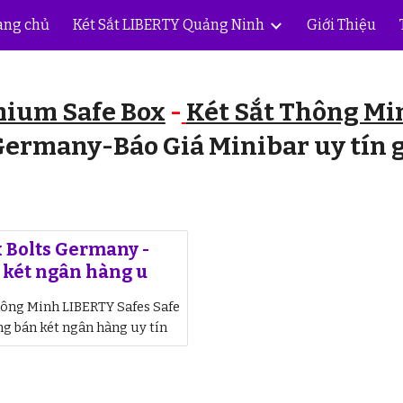
ang chủ
Két Sắt LIBERTY Quảng Ninh
Giới Thiệu
ip to main content
Skip to navigat
ium Safe Box
-
Két Sắt Thông Mi
 Germany-Báo Giá Minibar uy tín 
 Bolts Germany -
n két ngân hàng u
hông Minh LIBERTY Safes Safe
ng bán két ngân hàng uy tín