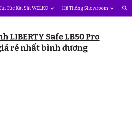
Tin Tức Két Sắt WELKO
Hệ Thống Showroom
ion
nh LIBERTY Safe LB50 Pro
giá rẻ nhất bình dương