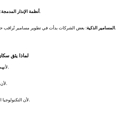
: في حال محاولة العبث بالمسمار تُطلق صفارات إنذار.
أنظمة الإنذار المدمجة
: بعض الشركات بدأت في تطوير مسامير تُراقب حالتها وترسل تنبيهات عند تعرضها للضغط غير الطبيعي.
المسامير الذكية
لماذا يثق سكا
لأنهم يعيشون في مدينة مليئة بالثروات والممتلكات القيمة.
لأن معايير الأمان الألمانية مشهورة عالميًا بالدقة والجودة.
لأن التكنولوجيا المدمجة في الخزائن هنا تجعل العبث بها شبه مستحيل.