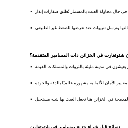
ن شتوتغارت في الخزائن ذات المسامير المتقدمة؟
نصائح قبل شراء خزنة بمسامير في شتوتغارت