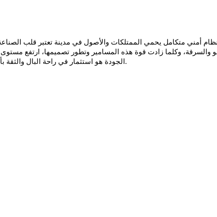
والسرقة، وكلما زادت قوة هذه المسامير وتطور تصميمها، ارتفع مستوى ال
الجودة هو استثمار في راحة البال والثقة بأن كل ما تملكه محمي بأعلى معايير الأمان في شتوتغارت.