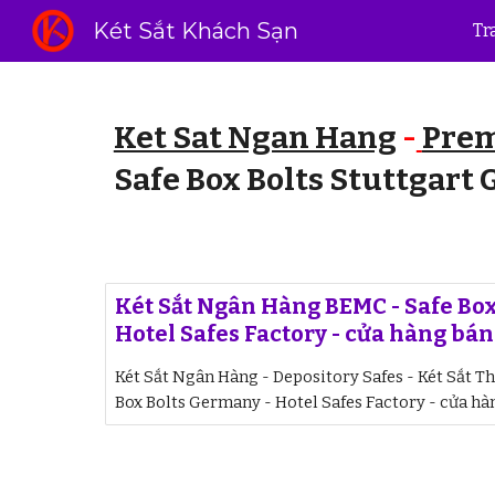
Két Sắt Khách Sạn
Tr
Sk
Ket Sat Ngan Hang
-
Prem
Safe Box Bolts Stuttgart
Két Sắt Ngân Hàng BEMC - Safe Box
Hotel Safes Factory - cửa hàng bá
Két Sắt Ngân Hàng - Depository Safes - Két Sắt T
Box Bolts Germany - Hotel Safes Factory - cửa hà