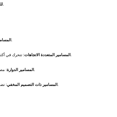
: تضمن للنزلاء حفظ أمتعتهم بأمان أثناء إقامتهم.
لل
: تثبت الباب في موضعه من جانب واحد فقط.
المسامير
: تتحرك في أكثر من اتجاه (أعلى، أسفل، وجانبين) لتوفير إحكام كامل.
المسامير المتعددة الاتجاهات
: مصممة لمقاومة النشر أو القطع بواسطة الأدوات اليدوية.
المسامير الدوارة
: تضيف عنصر المفاجأة للمهاجمين لأنها غير مرئية بسهولة.
المسامير ذات التصميم المخفي