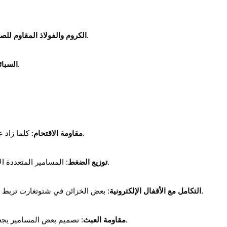
: لمقاومة الصدأ والتآكل خصوصًا في البيئات الرطبة.
الكروم والفولاذ المقاوم للصد
: تُستخدم في الخزائن عالية الأمان.
السبائ
: كلما زاد عدد المسامير وحجمها، صعُب على اللصوص فتح الباب.
مقاومة الاقتحام
: المسامير المتعددة الاتجاهات تجعل من المستحيل تقريبًا فتح الخزنة بالقوة.
توزيع الضغط
: بعض الخزائن في شتوتغارت تربط حركة المسامير بأنظمة بصمة الإصبع أو القفل الرقمي.
التكامل مع الأقفال الإلكترونية
: تصميم بعض المسامير يجعلها تدور عند محاولة قطعها، مما يعطل أدوات السارق.
مقاومة العبث