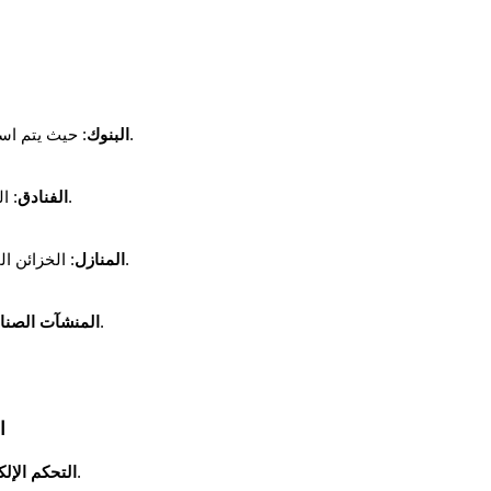
: حيث يتم استخدام خزائن ضخمة بآليات مسامير متعددة الاتجاهات.
البنوك
: الخزائن المجهزة بمسامير قوية لحماية ممتلكات النزلاء.
الفنادق
: الخزائن المنزلية الصغيرة التي تعتمد على مسامير فولاذية صلبة.
المنازل
: لتأمين البيانات والبرامج أو حتى المعادن النفيسة.
المنشآت الصنا
ا
: تحريك المسامير يتم إلكترونيًا عبر نظام رقمي.
التحكم الإل