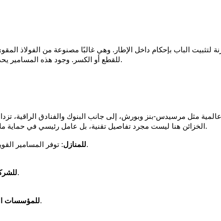
للقطع أو الكسر. وجود هذه المسامير يحدد مدى قوة الخزنة وقدرتها على مقاومة محاولات السطو.
مية مثل مرسيدس-بنز وبورش، إلى جانب البنوك والفنادق الراقية، تزداد
الخزائن هنا ليست مجرد تفاصيل تقنية، بل عامل رئيسي في حماية ملايين اليوروهات من الأموال والمجوهرات والوثائق السرية.
: توفر المسامير القوية شعورًا بالأمان للأسر عند حفظ ممتلكاتهم الشخصية.
للمنازل
: تحمي الملفات التجارية الحساسة والعقود الهامة.
للشرك
: تعزز من مستوى الأمان ضد السرقات المنظمة.
للمؤسسات الم