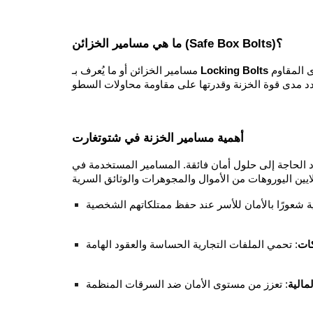
ما هي مسامير الخزائن (Safe Box Bolts)؟
هي القضبان المعدنية الصلبة التي تتحرك عند قفل الخزنة لتثبيت الباب بإحكام داخل الإطار. وهي غالبًا مصنوعة من الفولاذ المقوى المقاوم
Locking Bolts
مسامير الخزائن أو ما يُعرف بـ
أهمية مسامير الخزنة في شتوتغارت
 الحاجة إلى حلول أمان فائقة. المسامير المستخدمة في
ات
الية