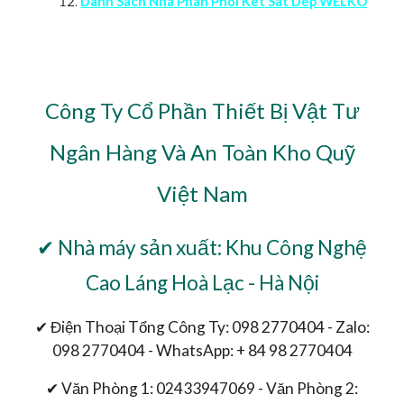
Danh Sach Nha Phan Phoi Ket Sat Dep WELKO
Công Ty Cổ Phần Thiết Bị Vật Tư
Ngân Hàng Và An Toàn Kho Quỹ
Việt Nam
✔ Nhà máy sản xuất: Khu Công Nghệ
Cao Láng Hoà Lạc - Hà Nội
✔ Điện Thoại Tổng Công Ty: 098 2770404 - Zalo:
098 2770404 - WhatsApp: + 84 98 2770404
✔ Văn Phòng 1: 02433947069 - Văn Phòng 2: