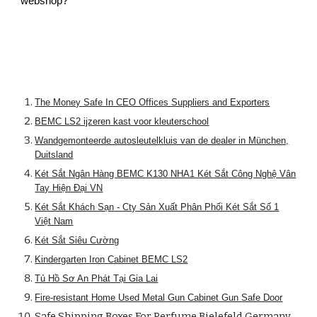
webshop?
The Money Safe In CEO Offices Suppliers and Exporters
BEMC LS2 ijzeren kast voor kleuterschool
Wandgemonteerde autosleutelkluis van de dealer in München,
Duitsland
Két Sắt Ngân Hàng BEMC K130 NHA1 Két Sắt Công Nghệ Vân
Tay Hiện Đại VN
Két Sắt Khách Sạn - Cty Sản Xuất Phân Phối Két Sắt Số 1
Việt Nam
Két Sắt Siêu Cường
Kindergarten Iron Cabinet BEMC LS2
Tủ Hồ Sơ An Phát Tại Gia Lai
Fire-resistant Home Used Metal Gun Cabinet Gun Safe Door
Safe Shipping Boxes For Perfume Bielefeld Germany