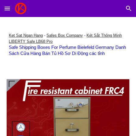
Skip to main content
Skip to navigation
Ket Sat Ngan Hang
-
Safes Box Company
-
Két Sắt Thông Minh
LIBERTY Safe LB68 Pro
Safe Shipping Boxes For Perfume Bielefeld Germany Danh
Sách Cửa Hàng Bán Tủ Hồ Sơ Di Động các tỉnh