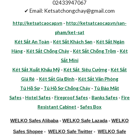
02433947067
✔ Email: Ketsatchongchay@gmail.com
http://ketsatcaocap.vn
-
http://ketsatcaocap.vn/san-
pham/ket-sat
Két Sắt An Toàn
-
Két Sắt Khách Sạn
-
Két Sắt Ngân
Hàng
-
Két Sắt Chống Cháy
-
Két Sắt Chống Trộm
-
Két
Sắt Mini
Két Sắt Xuất Khẩu Mỹ
-
Két Sắt Siêu Cường
-
Két Sắt
Giá Rẻ
-
Két Sắt Gia Đình
-
Két Sắt Văn Phòng
Tủ Hồ Sơ
-
Tủ Hồ Sơ Chống Cháy
-
Tủ Bảo Mật
Safes
-
Hotel Safes
-
Fireproof Safes
-
Banks Safes
-
Fire
Resistant Cabinet
-
Safes Box
WELKO Safes Alibaba
-
WELKO Safe Lazada
-
WELKO
Safes Shopee
-
WELKO Safe Twitter
-
WELKO Safe