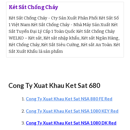
Két Sắt Chống Cháy
Két Sắt Chống Cháy - Cty Sản Xuất Phân Phối Két Sắt Số
1 Việt Nam Két Sắt Chống Cháy - Nhà Máy Sản Xuất Két
Sắt Tuyển Đại Lý Cấp 1 Toàn Quốc Két Sắt Chống Cháy
WELKO – Két sắt, Két sắt nhập khẩu, Két sắt Ngân Hàng,
Két Chống Cháy, Két Sắt Siêu Cường, Két sắt An Toàn. Két
Sắt Xuất Khẩu là sản phẩm
Cong Ty Xuat Khau Ket Sat 680
Cong Ty Xuat Khau Ket Sat NSA 880 FE Red
Cong Ty Xuat Khau Ket Sat NSA 1080 KEY Red
Cong Ty Xuat Khau Ket Sat NSA 1080 DK Red