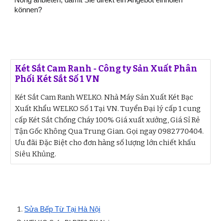
Nông anbieten, damit Sie direkt ein Angebot einholen
können?
Két Sắt Cam Ranh - Công ty Sản Xuất Phân
Phối Két Sắt Số 1 VN
Két Sắt Cam Ranh WELKO. Nhà Máy Sản Xuất Két Bạc
Xuất Khẩu WELKO Số 1 Tại VN. Tuyển Đại lý cấp 1 cung
cấp Két Sắt Chống Cháy 100% Giá xuất xưởng, Giá Sỉ Rẻ
Tận Gốc Không Qua Trung Gian. Gọi ngay 0982770404.
Ưu đãi Đặc Biệt cho đơn hàng số lượng lớn chiết khấu
Siêu Khủng.
Sửa Bếp Từ Tại Hà Nội