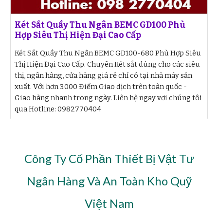
Két Sắt Quầy Thu Ngân BEMC GD100 Phù
Hợp Siêu Thị Hiện Đại Cao Cấp
Két Sắt Quầy Thu Ngân BEMC GD100-680 Phù Hợp Siêu
Thị Hiện Đại Cao Cấp. Chuyên Két sắt dùng cho các siêu
thị, ngân hàng, cửa hàng giá rẻ chỉ có tại nhà máy sản
xuất. Với hơn 3.000 Điểm Giao dịch trên toàn quốc -
Giao hàng nhanh trong ngày. Liên hệ ngay vơi chúng tôi
qua Hotline: 0982770404
Công Ty Cổ Phần Thiết Bị Vật Tư
Ngân Hàng Và An Toàn Kho Quỹ
Việt Nam