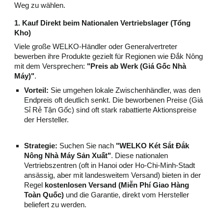
Weg zu wählen.
1. Kauf Direkt beim Nationalen Vertriebslager (Tổng
Kho)
Viele große WELKO-Händler oder Generalvertreter
bewerben ihre Produkte gezielt für Regionen wie Đắk Nông
mit dem Versprechen:
"Preis ab Werk (Giá Gốc Nhà
Máy)"
.
Vorteil:
Sie umgehen lokale Zwischenhändler, was den
Endpreis oft deutlich senkt. Die beworbenen Preise (Giá
Sỉ Rẻ Tận Gốc) sind oft stark rabattierte Aktionspreise
der Hersteller.
Strategie:
Suchen Sie nach
"WELKO Két Sắt Đắk
Nông Nhà Máy Sản Xuất"
. Diese nationalen
Vertriebszentren (oft in Hanoi oder Ho-Chi-Minh-Stadt
ansässig, aber mit landesweitem Versand) bieten in der
Regel
kostenlosen Versand (Miễn Phí Giao Hàng
Toàn Quốc)
und die Garantie, direkt vom Hersteller
beliefert zu werden.