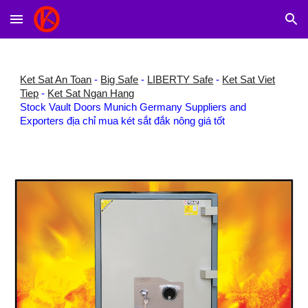
Skip to main content
Skip to navigation
Ket Sat An Toan
-
Big Safe
-
LIBERTY Safe
-
Ket Sat Viet
Tiep
-
Ket Sat Ngan Hang
Stock Vault Doors Munich Germany Suppliers and
Exporters địa chỉ mua két sắt đắk nông giá tốt