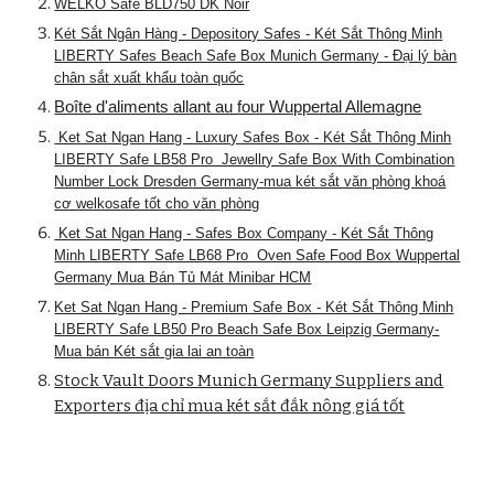
WELKO Safe BLD750 DK Noir
Két Sắt Ngân Hàng - Depository Safes - Két Sắt Thông Minh
LIBERTY Safes Beach Safe Box Munich Germany - Đại lý bàn
chân sắt xuất khẩu toàn quốc
Boîte d'aliments allant au four Wuppertal Allemagne
Ket Sat Ngan Hang - Luxury Safes Box - Két Sắt Thông Minh
LIBERTY Safe LB58 Pro Jewellry Safe Box With Combination
Number Lock Dresden Germany-mua két sắt văn phòng khoá
cơ welkosafe tốt cho văn phòng
Ket Sat Ngan Hang - Safes Box Company - Két Sắt Thông
Minh LIBERTY Safe LB68 Pro Oven Safe Food Box Wuppertal
Germany Mua Bán Tủ Mát Minibar HCM
Ket Sat Ngan Hang - Premium Safe Box - Két Sắt Thông Minh
LIBERTY Safe LB50 Pro Beach Safe Box Leipzig Germany-
Mua bán Két sắt gia lai an toàn
Stock Vault Doors Munich Germany Suppliers and
Exporters địa chỉ mua két sắt đắk nông giá tốt