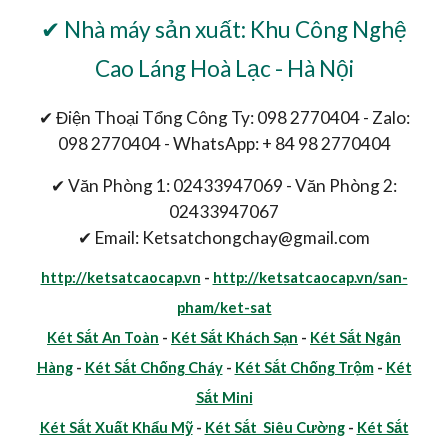
✔ Nhà máy sản xuất: Khu Công Nghệ
Cao Láng Hoà Lạc - Hà Nội
✔ Điện Thoại Tổng Công Ty: 098 2770404 - Zalo:
098 2770404 - WhatsApp: + 84 98 2770404
✔ Văn Phòng 1: 02433947069 - Văn Phòng 2:
02433947067
✔ Email: Ketsatchongchay@gmail.com
http://ketsatcaocap.vn
-
http://ketsatcaocap.vn/san-
pham/ket-sat
Két Sắt An Toàn
-
Két Sắt Khách Sạn
-
Két Sắt Ngân
Hàng
-
Két Sắt Chống Cháy
-
Két Sắt Chống Trộm
-
Két
Sắt Mini
Két Sắt Xuất Khẩu Mỹ
-
Két Sắt Siêu Cường
-
Két Sắt