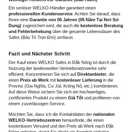
Ein seriöser WELKO-Händler garantiert einen
professionellen Kundenservice
. Achten Sie darauf, dass
Ihnen eine
Garantie von 05 Jahren (05 Năm Tại Nơi Sử
Dụng)
zugesichert wird, die auch die
kostenlose Beratung
und Fehlerbehebung
über die gesamte Lebensdauer des
Safes (Bảo Trì Trọn Đời) umfasst.
Fazit und Nächster Schritt
Der Kauf eines WELKO Safes in Đắk Nông ist durch die
Nutzung der landesweiten Vertriebsnetzwerke sehr
effizient. Konzentrieren Sie sich auf
Direktanbieter
, die
einen
Preis ab Werk
mit
kostenloser Lieferung
in die
Provinz (Gia Nghĩa, Cư Jút, Krông Nô, etc.) kombinieren.
Auf diese Weise sichern Sie sich ein hochwertiges,
zertifiziertes Produkt zu einem
Giá Tốt
und profitieren von
einem zuverlässigen Service.
Möchten Sie, dass ich die Kontaktdaten der
nationalen
WELKO-Vertriebszentren
herausfinde, die einen
kostenlosen Versand und den Preis ab Werk nach Đắk