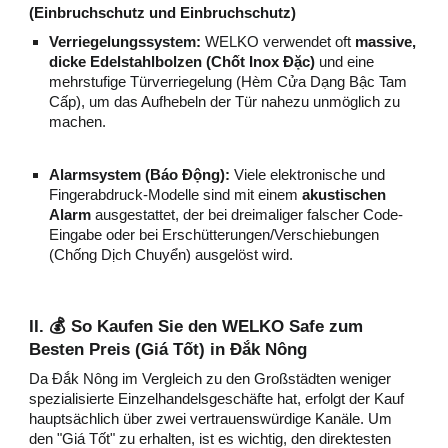
(Einbruchschutz und Einbruchschutz)
Verriegelungssystem:
WELKO verwendet oft
massive,
dicke Edelstahlbolzen (Chốt Inox Đặc)
und eine
mehrstufige Türverriegelung (Hèm Cửa Dạng Bậc Tam
Cấp), um das Aufhebeln der Tür nahezu unmöglich zu
machen.
Alarmsystem (Báo Động):
Viele elektronische und
Fingerabdruck-Modelle sind mit einem
akustischen
Alarm
ausgestattet, der bei dreimaliger falscher Code-
Eingabe oder bei Erschütterungen/Verschiebungen
(Chống Dịch Chuyển) ausgelöst wird.
II. 💰 So Kaufen Sie den WELKO Safe zum
Besten Preis (Giá Tốt) in Đắk Nông
Da Đắk Nông im Vergleich zu den Großstädten weniger
spezialisierte Einzelhandelsgeschäfte hat, erfolgt der Kauf
hauptsächlich über zwei vertrauenswürdige Kanäle. Um
den "Giá Tốt" zu erhalten, ist es wichtig, den direktesten