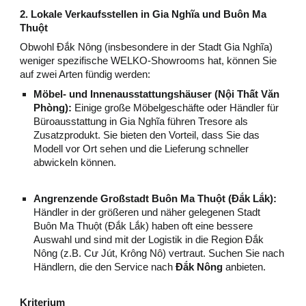
2. Lokale Verkaufsstellen in Gia Nghĩa und Buôn Ma
Thuột
Obwohl Đắk Nông (insbesondere in der Stadt Gia Nghĩa)
weniger spezifische WELKO-Showrooms hat, können Sie
auf zwei Arten fündig werden:
Möbel- und Innenausstattungshäuser (Nội Thất Văn
Phòng):
Einige große Möbelgeschäfte oder Händler für
Büroausstattung in Gia Nghĩa führen Tresore als
Zusatzprodukt. Sie bieten den Vorteil, dass Sie das
Modell vor Ort sehen und die Lieferung schneller
abwickeln können.
Angrenzende Großstadt Buôn Ma Thuột (Đắk Lắk):
Händler in der größeren und näher gelegenen Stadt
Buôn Ma Thuột (Đắk Lắk) haben oft eine bessere
Auswahl und sind mit der Logistik in die Region Đắk
Nông (z.B. Cư Jút, Krông Nô) vertraut. Suchen Sie nach
Händlern, die den Service nach
Đắk Nông
anbieten.
Kriterium