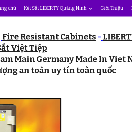
ang chủ
Két Sắt LIBERTY Quảng Ninh
Giới Thiệu
ip to main content
Skip to navigat
-
Fire Resistant Cabinets
-
LIBERT
Sắt Việt Tiệp
t am Main Germany Made In Viet
ượng an toàn uy tín toàn quốc