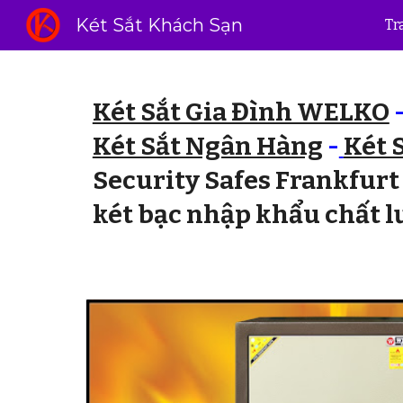
Két Sắt Khách Sạn
Tr
Sk
Két Sắt Gia Đình WELKO
Két Sắt Ngân Hàng
-
Két 
Security Safes Frankfur
két bạc nhập khẩu chất l