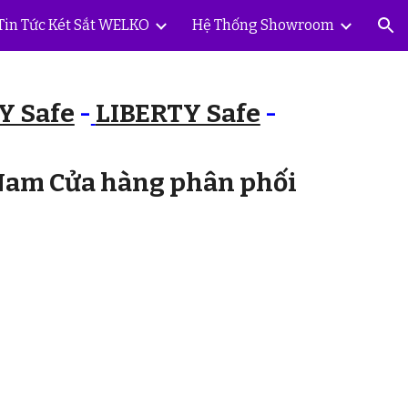
Tin Tức Két Sắt WELKO
Hệ Thống Showroom
ion
Y Safe
-
LIBERTY Safe
-
 Nam Cửa hàng phân phối