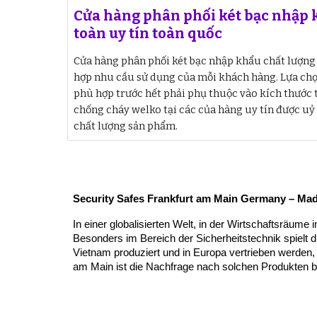
Cửa hàng phân phối két bạc nhập 
toàn uy tín toàn quốc
Cửa hàng phân phối két bạc nhập khẩu chất lượng 
hợp nhu cầu sử dụng của mỗi khách hàng. Lựa chọn
phù hợp trước hết phải phụ thuộc vào kích thước t
chống cháy welko tại các của hàng uy tín được u
chất lượng sản phẩm.
Security Safes Frankfurt am Main Germany – Mad
In einer globalisierten Welt, in der Wirtschaftsräum
Besonders im Bereich der Sicherheitstechnik spielt di
Vietnam produziert und in Europa vertrieben werden, 
am Main ist die Nachfrage nach solchen Produkten be