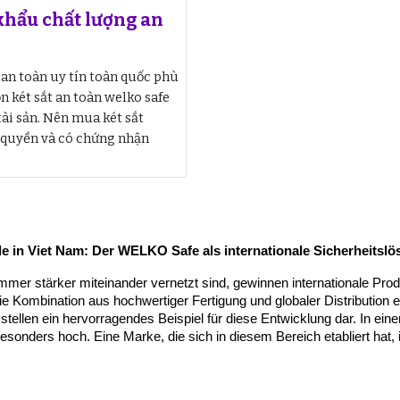
khẩu chất lượng an
an toàn uy tín toàn quốc phù
 két sắt an toàn welko safe
ài sản. Nên mua két sắt
ỷ quyền và có chứng nhận
e in Viet Nam: Der WELKO Safe als internationale Sicherheitsl
e immer stärker miteinander vernetzt sind, gewinnen internationale P
e Kombination aus hochwertiger Fertigung und globaler Distribution e
stellen ein hervorragendes Beispiel für diese Entwicklung dar. In ei
sonders hoch. Eine Marke, die sich in diesem Bereich etabliert hat