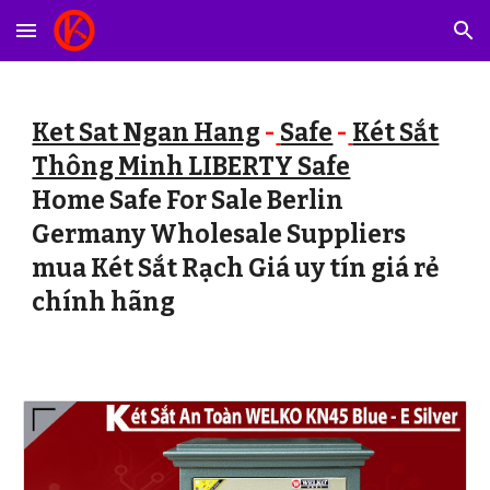
Skip to main content
Skip to navigation
Ket Sat Ngan Hang
-
Safe
-
Két Sắt
Thông Minh LIBERTY Safe
Home Safe For Sale Berlin
Germany Wholesale Suppliers
mua Két Sắt Rạch Giá uy tín giá rẻ
chính hãng