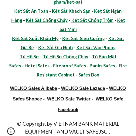
pham/ket-sat
Két Sắt An Toàn
-
Két Sắt Khách Sạn
-
Két Sắt Ngân
Hàng
-
Két Sắt Chống Cháy
-
Két Sắt Chống Trộm
-
Két
Sắt Mini
Két Sắt Xuất Khẩu Mỹ
-
Két Sắt Siêu Cường
-
Két Sắt
Giá Rẻ
-
Két Sắt Gia Đình
-
Két Sắt Văn Phòng
Tủ Hồ Sơ
-
Tủ Hồ Sơ Chống Cháy
-
Tủ Bảo Mật
Safes
-
Hotel Safes
-
Fireproof Safes
-
Banks Safes
-
Fire
Resistant Cabinet
-
Safes Box
WELKO Safes Alibaba
-
WELKO Safe Lazada
-
WELKO
Safes Shopee
-
WELKO Safe Twitter
-
WELKO Safe
Facebook
© Copyright by VIETNAM BANK MATERIAL
EQUIPMENT AND VAULT SAFE JSC.,