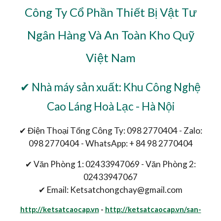
Công Ty Cổ Phần Thiết Bị Vật Tư
Ngân Hàng Và An Toàn Kho Quỹ
Việt Nam
✔ Nhà máy sản xuất: Khu Công Nghệ
Cao Láng Hoà Lạc - Hà Nội
✔ Điện Thoại Tổng Công Ty: 098 2770404 - Zalo:
098 2770404 - WhatsApp: + 84 98 2770404
✔ Văn Phòng 1: 02433947069 - Văn Phòng 2:
02433947067
✔ Email: Ketsatchongchay@gmail.com
http://ketsatcaocap.vn
-
http://ketsatcaocap.vn/san-