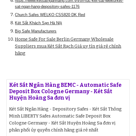
https://www.ketsatnganhang.com.vn/tin-tuc-ket-sat-welko/ket-
sat-ngan-hang-depository-safes-1176
Church Safes WELKO CSS820 DK Red
Két Sắt Khách Sạn Hà Nội
Big Safe Manufacturers
Home Safe For Sale Berlin Germany Wholesale
Suppliers mua Két Sắt Rạch Giá uy tín giá rẻ chính
hãng
Két Sắt Ngân Hàng BEMC - Automatic Safe
Deposit Box Cologne Germany - Két Sắt
Huyện Hoàng Sa đơn vị
Két Sắt Ngân Hàng - Depository Safes - Két Sắt Thông
Minh LIBERTY Safes Automatic Safe Deposit Box
Cologne Germany - Két Sắt Huyện Hoàng Sa đơn vị
phân phối ủy quyền chính hãng giá rẻ nhất