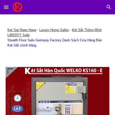
Skip to main content
Skip to navigation
Ket Sat Ngan Hang
-
Luxury Home Safes
-
Két Sắt Thông Minh
LIBERTY Safe
Stealth Floor Safe Germany Factory Danh Sách Cửa Hàng Bán
Két Sắt chính hãng