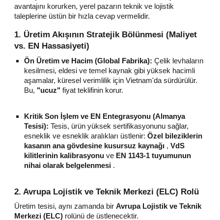
avantajını korurken, yerel pazarın teknik ve lojistik
taleplerine üstün bir hızla cevap vermelidir.
1. Üretim Akışının Stratejik Bölünmesi (Maliyet
vs. EN Hassasiyeti)
Ön Üretim ve Hacim (Global Fabrika):
Çelik levhaların
kesilmesi, eldesi ve temel kaynak gibi yüksek hacimli
aşamalar, küresel verimlilik için Vietnam'da sürdürülür.
Bu,
"ucuz"
fiyat teklifinin korur.
Kritik Son İşlem ve EN Entegrasyonu (Almanya
Tesisi):
Tesis, ürün yüksek sertifikasyonunu sağlar,
esneklik ve esneklik aralıkları üstlenir:
Özel bileziklerin
kasanın ana gövdesine kusursuz kaynağı
,
VdS
kilitlerinin kalibrasyonu
ve
EN 1143-1 tuyumunun
nihai olarak belgelenmesi
.
2. Avrupa Lojistik ve Teknik Merkezi (ELC) Rolü
Üretim tesisi, aynı zamanda bir
Avrupa Lojistik ve Teknik
Merkezi (ELC)
rolünü de üstlenecektir.