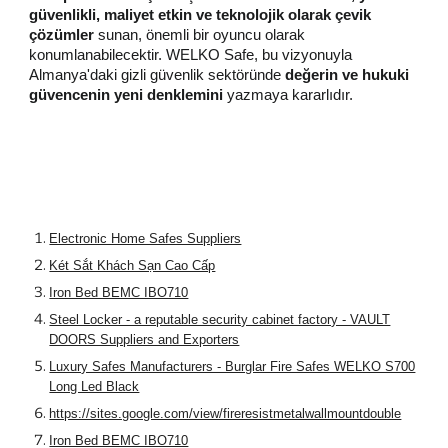
güvenlikli, maliyet etkin ve teknolojik olarak çevik
çözümler
sunan, önemli bir oyuncu olarak
konumlanabilecektir. WELKO Safe, bu vizyonuyla
Almanya'daki gizli güvenlik sektöründe
değerin ve hukuki
güvencenin yeni denklemini
yazmaya kararlıdır.
Electronic Home Safes Suppliers
Két Sắt Khách Sạn Cao Cấp
Iron Bed BEMC IBO710
Steel Locker - a reputable security cabinet factory - VAULT
DOORS Suppliers and Exporters
Luxury Safes Manufacturers - Burglar Fire Safes WELKO S700
Long Led Black
https://sites.google.com/view/fireresistmetalwallmountdouble
Iron Bed BEMC IBO710