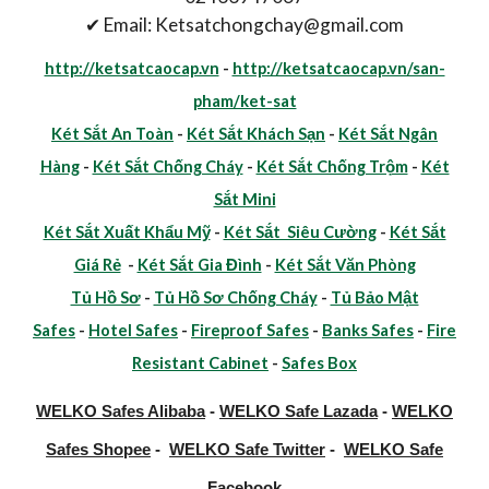
✔ Email: Ketsatchongchay@gmail.com
http://ketsatcaocap.vn
-
http://ketsatcaocap.vn/san-
pham/ket-sat
Két Sắt An Toàn
-
Két Sắt Khách Sạn
-
Két Sắt Ngân
Hàng
-
Két Sắt Chống Cháy
-
Két Sắt Chống Trộm
-
Két
Sắt Mini
Két Sắt Xuất Khẩu Mỹ
-
Két Sắt Siêu Cường
-
Két Sắt
Giá Rẻ
-
Két Sắt Gia Đình
-
Két Sắt Văn Phòng
Tủ Hồ Sơ
-
Tủ Hồ Sơ Chống Cháy
-
Tủ Bảo Mật
Safes
-
Hotel Safes
-
Fireproof Safes
-
Banks Safes
-
Fire
Resistant Cabinet
-
Safes Box
WELKO Safes Alibaba
-
WELKO Safe Lazada
-
WELKO
Safes Shopee
-
WELKO Safe Twitter
-
WELKO Safe
Facebook