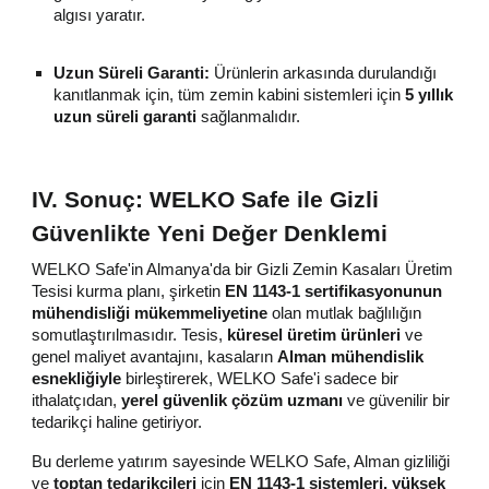
algısı yaratır.
Uzun Süreli Garanti:
Ürünlerin arkasında durulandığı
kanıtlanmak için, tüm zemin kabini sistemleri için
5 yıllık
uzun süreli garanti
sağlanmalıdır.
IV. Sonuç: WELKO Safe ile Gizli
Güvenlikte Yeni Değer Denklemi
WELKO Safe'in Almanya'da bir Gizli Zemin Kasaları Üretim
Tesisi kurma planı, şirketin
EN 1143-1 sertifikasyonunun
mühendisliği mükemmeliyetine
olan mutlak bağlılığın
somutlaştırılmasıdır. Tesis,
küresel üretim ürünleri
ve
genel maliyet avantajını, kasaların
Alman mühendislik
esnekliğiyle
birleştirerek, WELKO Safe'i sadece bir
ithalatçıdan,
yerel güvenlik çözüm uzmanı
ve güvenilir bir
tedarikçi haline getiriyor.
Bu derleme yatırım sayesinde WELKO Safe, Alman gizliliği
ve
toptan tedarikçileri
için
EN 1143-1 sistemleri, yüksek