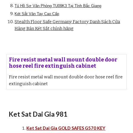
Tủ Hồ Sơ Văn Phòng TU09K3 Tại Tỉnh Bắc Giang
Két Sắt Vân Tay Cao Cấp
Stealth Floor Safe Germany Factory Danh Sách Cửa
Hàng Bán Két Sắt chính hãng
Fire resist metal wall mount double door
hose reel fire extinguish cabinet
Fire resist metal wall mount double door hose reel fire
extinguish cabinet
Ket Sat Dai Gia 981
Ket Sat Dai Gia GOLD SAFES G570 KEY