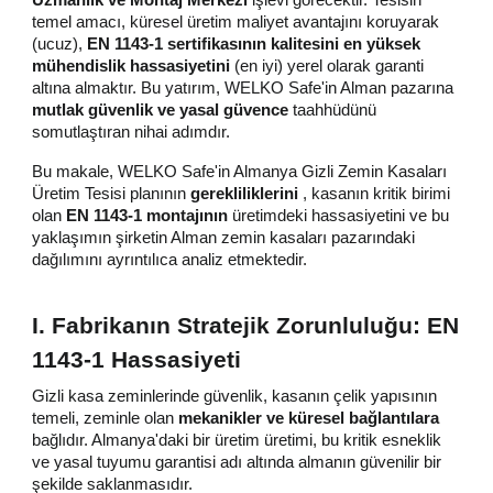
Uzmanlık ve Montaj Merkezi
işlevi görecektir. Tesisin
temel amacı, küresel üretim maliyet avantajını koruyarak
(ucuz),
EN 1143-1 sertifikasının kalitesini en yüksek
mühendislik hassasiyetini
(en iyi) yerel olarak garanti
altına almaktır. Bu yatırım, WELKO Safe'in Alman pazarına
mutlak güvenlik ve yasal güvence
taahhüdünü
somutlaştıran nihai adımdır.
Bu makale, WELKO Safe'in Almanya Gizli Zemin Kasaları
Üretim Tesisi planının
gerekliliklerini
, kasanın kritik birimi
olan
EN 1143-1 montajının
üretimdeki hassasiyetini ve bu
yaklaşımın şirketin Alman zemin kasaları pazarındaki
dağılımını ayrıntılıca analiz etmektedir.
I. Fabrikanın Stratejik Zorunluluğu: EN
1143-1 Hassasiyeti
Gizli kasa zeminlerinde güvenlik, kasanın çelik yapısının
temeli, zeminle olan
mekanikler ve küresel bağlantılara
bağlıdır. Almanya'daki bir üretim üretimi, bu kritik esneklik
ve yasal tuyumu garantisi adı altında almanın güvenilir bir
şekilde saklanmasıdır.