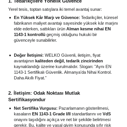
1. Tedarikçilere Yönelik Güvence
Yerel tesis, toptan satışlara iki temel avantaj sunar:
En Yüksek Kâr Marjı ve Güvence:
Tedarikçiler, küresel
fabrikanın maliyet avantajı sayesinde yüksek kâr marjını
elde ederken, sattıkları ürün
Alman kesme nihai EN
1143-1 kontrollü
geçmiş olduğunu hukuki bir
güvenceyle sunabilirler.
Değer İletişimi:
WELKO Güvenli, iletişim, fiyat
avantajının
kaliteden değil, tedarik zincirinden
kaynaklandığı üzerine kurulmalıdır. Slogan: "Aynı EN
1143-1 Sertifikalı Güvenlik. Almanya'da Nihai Kontrol.
Daha Akıllı Fiyat."
2. İletişim: Odak Noktası Mutlak
Sertifikasyondur
Net Sertifika Vurgusu:
Pazarlamanın gösterilmesi,
kasaların
EN 1143-1 Grade I/II
standartlarını ve
VdS
onayını taşıdığını açıkça ve net bir şekilde belirtmesi
gerekir. Bu, kalite ve yasal giyim konusunda sıfır risk