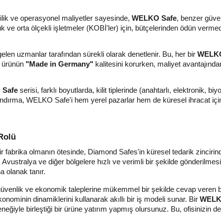
lik ve operasyonel maliyetler sayesinde,
WELKO Safe
, benzer güven
çük ve orta ölçekli işletmeler (KOBİ'ler) için, bütçelerinden ödün vermed
len uzmanlar tarafından sürekli olarak denetlenir. Bu, her bir
WELKO
i, ürünün
"Made in Germany"
kalitesini korurken, maliyet avantajında
Safe
serisi, farklı boyutlarda, kilit tiplerinde (anahtarlı, elektronik,
tlandırma, WELKO Safe'i hem yerel pazarlar hem de küresel ihracat için 
Rolü
bir fabrika olmanın ötesinde, Diamond Safes'in küresel tedarik zincirin
Avustralya ve diğer bölgelere hızlı ve verimli bir şekilde gönderilmesin
a olanak tanır.
güvenlik ve ekonomik taleplerine mükemmel bir şekilde cevap veren b
ominin dinamiklerini kullanarak akıllı bir iş modeli sunar. Bir
WELK
iyle birleştiği bir ürüne yatırım yapmış olursunuz. Bu, ofisinizin değ