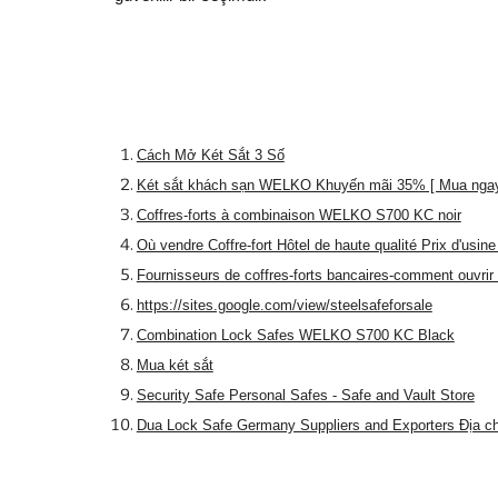
Cách Mở Két Sắt 3 Số
Két sắt khách sạn WELKO Khuyến mãi 35% [ Mua ngay
Coffres-forts à combinaison WELKO S700 KC noir
Où vendre Coffre-fort Hôtel de haute qualité Prix d'usine 
Fournisseurs de coffres-forts bancaires-comment ouvrir 
https://sites.google.com/view/steelsafeforsale
Combination Lock Safes WELKO S700 KC Black
Mua két sắt
Security Safe Personal Safes - Safe and Vault Store
Dua Lock Safe Germany Suppliers and Exporters Địa c