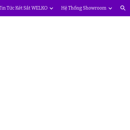
Tin Tức Két Sắt WELKO
Hệ Thống Showroom
ion