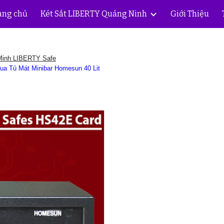
ang chủ
Két Sắt LIBERTY Quảng Ninh
Giới Thiệu
ip to main content
Skip to navigat
Minh LIBERTY Safe
ua Tủ Mát Minibar Homesun 40 Lit