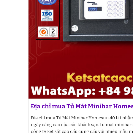
Địa chỉ mua Tủ Mát Minibar Homes
Địa chỉ mua Tủ Mát Minibar Homesun 40 Lit nhằ
ngày càng cao của các khách sạn. tu mat minibar
công ty két sắt cao cấp cung cấp với nhiều mẫu mã