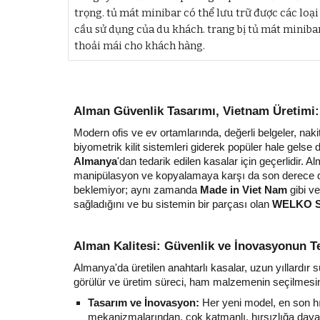
trọng. tủ mát minibar có thể lưu trữ được các loạ
cầu sử dụng của du khách. trang bị tủ mát miniba
thoải mái cho khách hàng.
Alman Güvenlik Tasarımı, Vietnam Üretimi
Modern ofis ve ev ortamlarında, değerli belgeler, nakit
biyometrik kilit sistemleri giderek popüler hale gelse
Almanya
'dan tedarik edilen kasalar için geçerlidir.
manipülasyon ve kopyalamaya karşı da son derece dire
beklemiyor; aynı zamanda
Made in Viet Nam
gibi ve
sağladığını ve bu sistemin bir parçası olan
WELKO S
Alman Kalitesi: Güvenlik ve İnovasyonun T
Almanya'da üretilen anahtarlı kasalar, uzun yıllardır
görülür ve üretim süreci, ham malzemenin seçilmesin
Tasarım ve İnovasyon:
Her yeni model, en son hır
mekanizmalarından, çok katmanlı, hırsızlığa dayanı