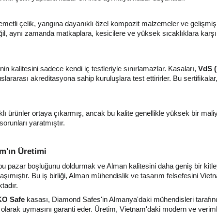
tli çelik, yangına dayanıklı özel kompozit malzemeler ve gelişmiş kil
 değil, aynı zamanda matkaplara, kesicilere ve yüksek sıcaklıklara k
nin kalitesini sadece kendi iç testleriyle sınırlamazlar. Kasaları,
VdS (
slararası akreditasyona sahip kuruluşlara test ettirirler. Bu sertifikal
ı ürünler ortaya çıkarmış, ancak bu kalite genellikle yüksek bir mal
 sorunları yaratmıştır.
m'ın Üretimi
u pazar boşluğunu doldurmak ve Alman kalitesini daha geniş bir kitle
taşımıştır. Bu iş birliği, Alman mühendislik ve tasarım felsefesini Vietn
tadır.
O Safe
kasası, Diamond Safes'in Almanya'daki mühendisleri tarafınd
olarak uymasını garanti eder. Üretim, Vietnam'daki modern ve verimli t