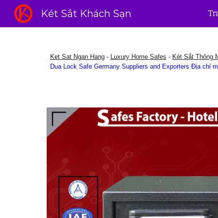
Két Sắt Khách Sạn
Tr
Sk
Ket Sat Ngan Hang
-
Luxury Home Safes
-
Két Sắt Thông 
Dua Lock Safe Germany Suppliers and Exporters Địa chỉ m