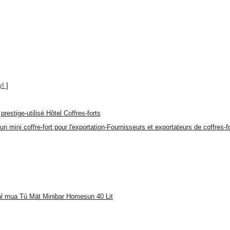
! ]
prestige-utilisé Hôtel Coffres-forts
un mini coffre-fort pour l'exportation-Fournisseurs et exportateurs de coffre
hỉ mua Tủ Mát Minibar Homesun 40 Lit