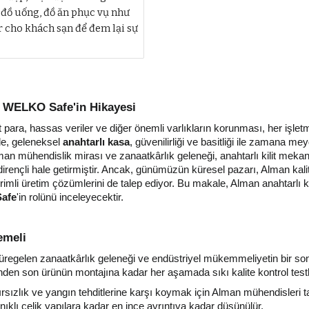
i đồ uống, đồ ăn phục vụ như
r cho khách sạn để đem lại sự
: WELKO Safe'in Hikayesi
 para, hassas veriler ve diğer önemli varlıkların korunması, her işletm
 de, geleneksel
anahtarlı kasa
, güvenilirliği ve basitliği ile zamana
 Alman mühendislik mirası ve zanaatkârlık geleneği, anahtarlı kilit me
nçli hale getirmiştir. Ancak, günümüzün küresel pazarı, Alman kalite
rimli üretim çözümlerini de talep ediyor. Bu makale, Alman anahtarlı
afe
'in rolünü inceleyecektir.
emeli
 süregelen zanaatkârlık geleneği ve endüstriyel mükemmeliyetin bir son
den son ürünün montajına kadar her aşamada sıkı kalite kontrol testl
sızlık ve yangın tehditlerine karşı koymak için Alman mühendisleri tar
klı çelik yapılara kadar en ince ayrıntıya kadar düşünülür.