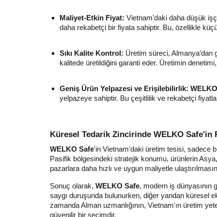
Maliyet-Etkin Fiyat:
Vietnam'daki daha düşük işçi
daha rekabetçi bir fiyata sahiptir. Bu, özellikle kü
Sıkı Kalite Kontrol:
Üretim süreci, Almanya'dan ge
kalitede üretildiğini garanti eder. Üretimin denetim
Geniş Ürün Yelpazesi ve Erişilebilirlik:
WELKO 
yelpazeye sahiptir. Bu çeşitlilik ve rekabetçi fiya
Küresel Tedarik Zincirinde WELKO Safe'in 
WELKO Safe
'in Vietnam'daki üretim tesisi, sadece 
Pasifik bölgesindeki stratejik konumu, ürünlerin Asya, 
pazarlara daha hızlı ve uygun maliyetle ulaştırılmasın
Sonuç olarak,
WELKO Safe
, modern iş dünyasının 
saygı duruşunda bulunurken, diğer yandan küresel ekon
zamanda Alman uzmanlığının, Vietnam'ın üretim yeteneğ
güvenilir bir seçimdir.