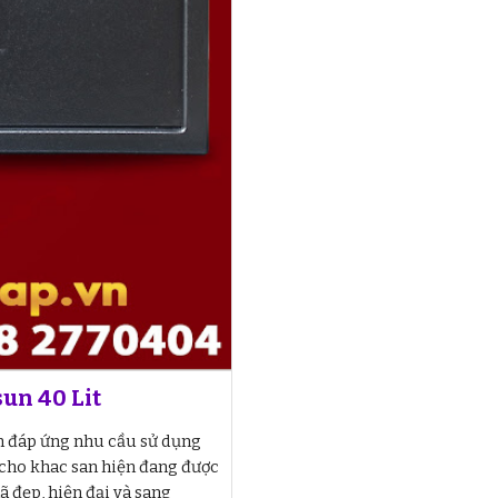
un 40 Lit
m đáp ứng nhu cầu sử dụng
 cho khac san hiện đang được
 đẹp, hiện đại và sang