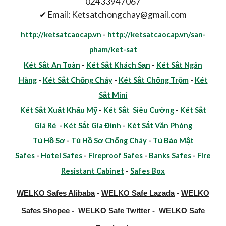
02433947067
✔ Email: Ketsatchongchay@gmail.com
http://ketsatcaocap.vn
-
http://ketsatcaocap.vn/san-
pham/ket-sat
Két Sắt An Toàn
-
Két Sắt Khách Sạn
-
Két Sắt Ngân
Hàng
-
Két Sắt Chống Cháy
-
Két Sắt Chống Trộm
-
Két
Sắt Mini
Két Sắt Xuất Khẩu Mỹ
-
Két Sắt Siêu Cường
-
Két Sắt
Giá Rẻ
-
Két Sắt Gia Đình
-
Két Sắt Văn Phòng
Tủ Hồ Sơ
-
Tủ Hồ Sơ Chống Cháy
-
Tủ Bảo Mật
Safes
-
Hotel Safes
-
Fireproof Safes
-
Banks Safes
-
Fire
Resistant Cabinet
-
Safes Box
WELKO Safes Alibaba
-
WELKO Safe Lazada
-
WELKO
Safes Shopee
-
WELKO Safe Twitter
-
WELKO Safe