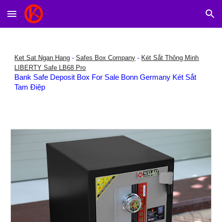
Skip to main content
Skip to navigation
Ket Sat Ngan Hang
-
Safes Box Company
-
Két Sắt Thông Minh
LIBERTY Safe LB68 Pro
Bank Safe Deposit Box For Sale Bonn Germany Két Sắt
Tam Điệp