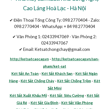
Cao Láng Hoà Lạc - Hà Nội
✔ Điện Thoại Tổng Công Ty: 098 2770404 - Zalo:
098 2770404 - WhatsApp: + 84 98 2770404
✔ Văn Phòng 1: 02433947069 - Văn Phòng 2:
02433947067
✔ Email: Ketsatchongchay@gmail.com
http://ketsatcaocap.vn
-
http://ketsatcaocap.vn/san-
pham/ket-sat
Két Sắt An Toàn
-
Két Sắt Khách Sạn
-
Két Sắt Ngân
Hàng
-
Két Sắt Chống Cháy
-
Két Sắt Chống Trộm
-
Két
Sắt Mini
Két Sắt Xuất Khẩu Mỹ
-
Két Sắt Siêu Cường
-
Két Sắt
Giá Rẻ
-
Két Sắt Gia Đình
-
Két Sắt Văn Phòng