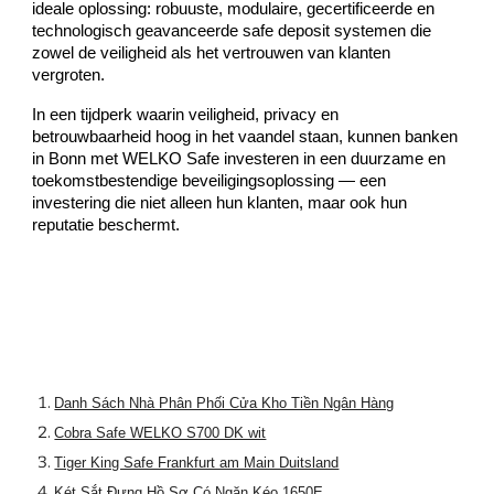
ideale oplossing: robuuste, modulaire, gecertificeerde en
technologisch geavanceerde safe deposit systemen die
zowel de veiligheid als het vertrouwen van klanten
vergroten.
In een tijdperk waarin veiligheid, privacy en
betrouwbaarheid hoog in het vaandel staan, kunnen banken
in Bonn met WELKO Safe investeren in een duurzame en
toekomstbestendige beveiligingsoplossing — een
investering die niet alleen hun klanten, maar ook hun
reputatie beschermt.
Danh Sách Nhà Phân Phối Cửa Kho Tiền Ngân Hàng
Cobra Safe WELKO S700 DK wit
Tiger King Safe Frankfurt am Main Duitsland
Két Sắt Đựng Hồ Sơ Có Ngăn Kéo 1650E