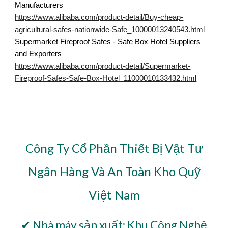
Manufacturers
https://www.alibaba.com/product-detail/Buy-cheap-
agricultural-safes-nationwide-Safe_10000013240543.html
Supermarket Fireproof Safes - Safe Box Hotel Suppliers
and Exporters
https://www.alibaba.com/product-detail/Supermarket-
Fireproof-Safes-Safe-Box-Hotel_11000010133432.html
Công Ty Cổ Phần Thiết Bị Vật Tư
Ngân Hàng Và An Toàn Kho Quỹ
Việt Nam
✔ Nhà máy sản xuất: Khu Công Nghệ