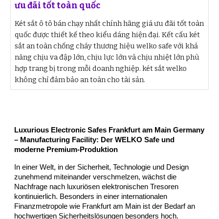
ưu đãi tốt toàn quốc
Két sắt ô tô bán chạy nhất chính hãng giá ưu đãi tốt toàn
quốc được thiết kế theo kiểu dáng hiện đại. Kết cấu két
sắt an toàn chống cháy thương hiệu welko safe với khả
năng chịu va đập lớn, chịu lực lớn và chịu nhiệt lớn phù
hợp trang bị trong mỗi doanh nghiệp. két sắt welko
không chỉ đảm bảo an toàn cho tài sản.
Luxurious Electronic Safes Frankfurt am Main Germany
– Manufacturing Facility: Der WELKO Safe und
moderne Premium-Produktion
In einer Welt, in der Sicherheit, Technologie und Design
zunehmend miteinander verschmelzen, wächst die
Nachfrage nach luxuriösen elektronischen Tresoren
kontinuierlich. Besonders in einer internationalen
Finanzmetropole wie Frankfurt am Main ist der Bedarf an
hochwertigen Sicherheitslösungen besonders hoch.