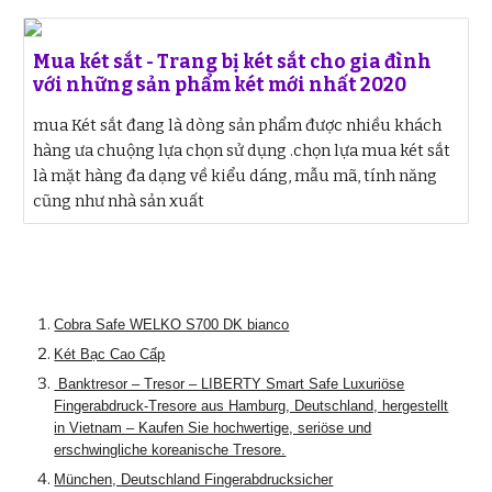
Mua két sắt - Trang bị két sắt cho gia đình
với những sản phẩm két mới nhất 2020
mua Két sắt đang là dòng sản phẩm được nhiều khách
hàng ưa chuộng lựa chọn sử dụng .chọn lựa mua két sắt
là mặt hàng đa dạng về kiểu dáng, mẫu mã, tính năng
cũng như nhà sản xuất
Cobra Safe WELKO S700 DK bianco
Két Bạc Cao Cấp
Banktresor – Tresor – LIBERTY Smart Safe Luxuriöse
Fingerabdruck-Tresore aus Hamburg, Deutschland, hergestellt
in Vietnam – Kaufen Sie hochwertige, seriöse und
erschwingliche koreanische Tresore.
München, Deutschland Fingerabdrucksicher