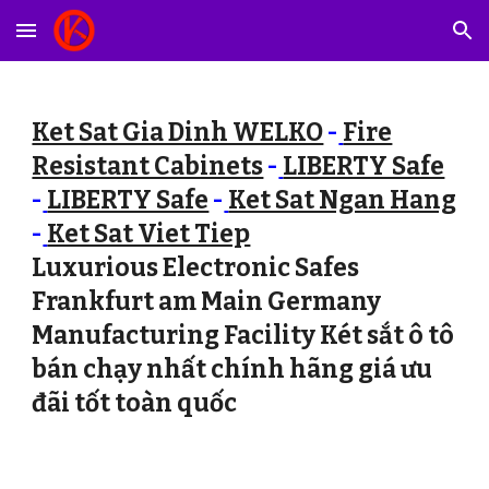
Skip to main content
Skip to navigation
Ket Sat Gia Dinh WELKO
-
Fire
Resistant Cabinets
-
LIBERTY Safe
-
LIBERTY Safe
-
Ket Sat Ngan Hang
-
Ket Sat Viet Tiep
Luxurious Electronic Safes
Frankfurt am Main Germany
Manufacturing Facility Két sắt ô tô
bán chạy nhất chính hãng giá ưu
đãi tốt toàn quốc