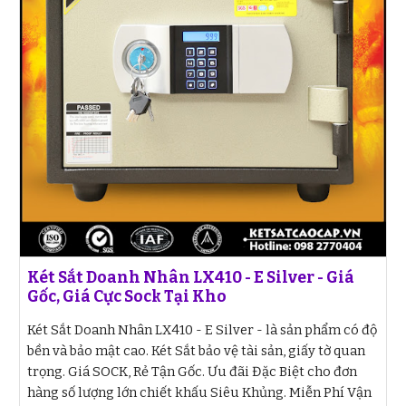
Két Sắt Doanh Nhân LX410 - E Silver - Giá
Gốc, Giá Cực Sock Tại Kho
Két Sắt Doanh Nhân LX410 - E Silver - là sản phẩm có độ
bền và bảo mật cao. Két Sắt bảo vệ tài sản, giấy tờ quan
trọng. Giá SOCK, Rẻ Tận Gốc. Ưu đãi Đặc Biệt cho đơn
hàng số lượng lớn chiết khấu Siêu Khủng. Miễn Phí Vận