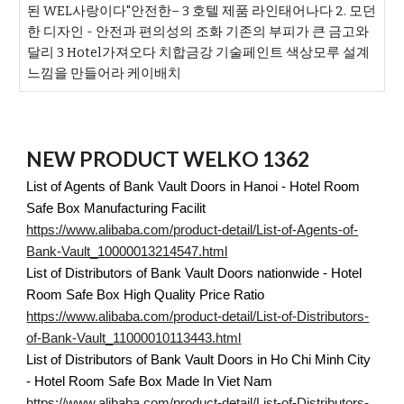
된 WEL사랑이다"안전한– 3 호텔 제품 라인태어나다 2. 모던
한 디자인 - 안전과 편의성의 조화 기존의 부피가 큰 금고와
달리 3 Hotel가져오다 치합금강 기술페인트 색상모루 설계
느낌을 만들어라 케이배치
NEW PRODUCT WELKO 1362
List of Agents of Bank Vault Doors in Hanoi - Hotel Room
Safe Box Manufacturing Facilit
https://www.alibaba.com/product-detail/List-of-Agents-of-
Bank-Vault_10000013214547.html
List of Distributors of Bank Vault Doors nationwide - Hotel
Room Safe Box High Quality Price Ratio
https://www.alibaba.com/product-detail/List-of-Distributors-
of-Bank-Vault_11000010113443.html
List of Distributors of Bank Vault Doors in Ho Chi Minh City
- Hotel Room Safe Box Made In Viet Nam
https://www.alibaba.com/product-detail/List-of-Distributors-