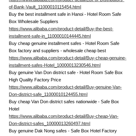
of-Bank-Vault_11000010115454.html
Buy the best installment safe in Hanoi - Hotel Room Safe
Box Wholesale Suppliers
https://www.alibaba.com/product-detail/Buy-the-best-
installment-safe-in_11000010144445.html
Buy cheap genuine installment safes - Hotel Room Safe
Box factory and suppliers - wholesale cheap best
https://www.alibaba.com/product-detail/Buy-cheap-genuine-
installment-safes-Hotel_10000013230546.html
Buy genuine Van Don district safe - Hotel Room Safe Box
High Quality Factory Price
https://www.alibaba.com/product-detail/Buy-genuine-Van-
Don-district-safe_11000010124455.html
Buy cheap Van Don district safes nationwide - Safe Box
Hotel
https://www.alibaba.com/product-detail/Buy-cheap-Van-
Don-district-safes_10000013260497.html
Buy genuine Dak Nong safes - Safe Box Hotel Factory