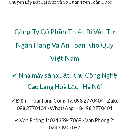
Chuyển Lắp Đặt Tại Nhà và Cơ Quan Trên Toàn Quốc
Công Ty Cổ Phần Thiết Bị Vật Tư
Ngân Hàng Và An Toàn Kho Quỹ
Việt Nam
✔ Nhà máy sản xuất: Khu Công Nghệ
Cao Láng Hoà Lạc - Hà Nội
✔ Điện Thoại Tổng Công Ty: 098 2770404 - Zalo:
098 2770404 - WhatsApp: + 84 98 2770404
✔ Văn Phòng 1: 02433947069 - Văn Phòng 2:
02433947067