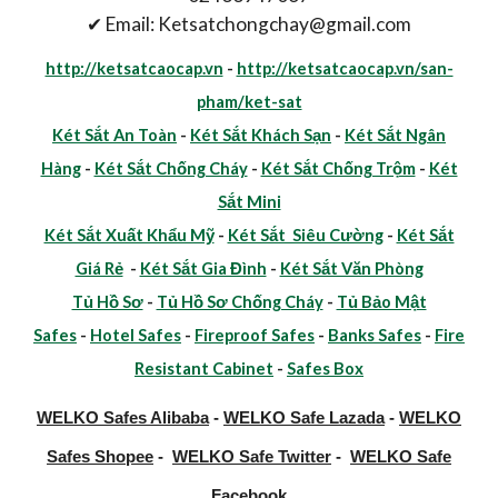
✔ Email: Ketsatchongchay@gmail.com
http://ketsatcaocap.vn
-
http://ketsatcaocap.vn/san-
pham/ket-sat
Két Sắt An Toàn
-
Két Sắt Khách Sạn
-
Két Sắt Ngân
Hàng
-
Két Sắt Chống Cháy
-
Két Sắt Chống Trộm
-
Két
Sắt Mini
Két Sắt Xuất Khẩu Mỹ
-
Két Sắt Siêu Cường
-
Két Sắt
Giá Rẻ
-
Két Sắt Gia Đình
-
Két Sắt Văn Phòng
Tủ Hồ Sơ
-
Tủ Hồ Sơ Chống Cháy
-
Tủ Bảo Mật
Safes
-
Hotel Safes
-
Fireproof Safes
-
Banks Safes
-
Fire
Resistant Cabinet
-
Safes Box
WELKO Safes Alibaba
-
WELKO Safe Lazada
-
WELKO
Safes Shopee
-
WELKO Safe Twitter
-
WELKO Safe
Facebook