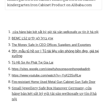
kindergarten Iron Cabinet Product on Alibaba.com
cửa hàng bán két sắt ký gửi tài sản welkosafe uy tín ở hà nội
BEMC LS2 ארון ברזל לגן ילדים
The Money Safe In CEO Offices Suppliers and Exporters
99+ mẫu tủ hồ sơ | Tủ tài liệu văn phòng bền đẹp, giá tại
xưởng
Tủ Hồ Sơ An Phát Tại Gia Lai
https://sites.google.com/view/tuhosonguyenhongqbadinh
https://www.youtube.com/watch?v=-YgX23SsRLw
Fire-resistant Home Used Metal Gun Cabinet Gun Safe Door
Small Jewellery Safe Box Hanover Germany-cửa
hàng bán két sắt ký gửi tài sản welkosafe uy tín ở hà
nội