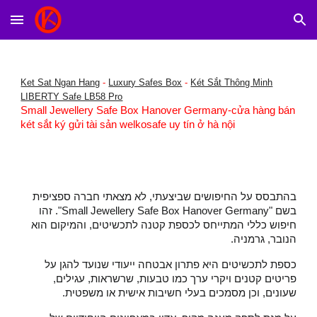
Skip to main content
Skip to navigation
Ket Sat Ngan Hang
-
Luxury Safes Box
-
Két Sắt Thông Minh
LIBERTY Safe LB58 Pro
Small Jewellery Safe Box Hanover Germany-cửa hàng bán
két sắt ký gửi tài sản welkosafe uy tín ở hà nội
בהתבסס על החיפושים שביצעתי, לא מצאתי חברה ספציפית
בשם "Small Jewellery Safe Box Hanover Germany". זהו
חיפוש כללי המתייחס לכספת קטנה לתכשיטים, והמיקום הוא
הנובר, גרמניה.
כספת לתכשיטים היא פתרון אבטחה ייעודי שנועד להגן על
פריטים קטנים ויקרי ערך כמו טבעות, שרשראות, עגילים,
שעונים, וכן מסמכים בעלי חשיבות אישית או משפטית.