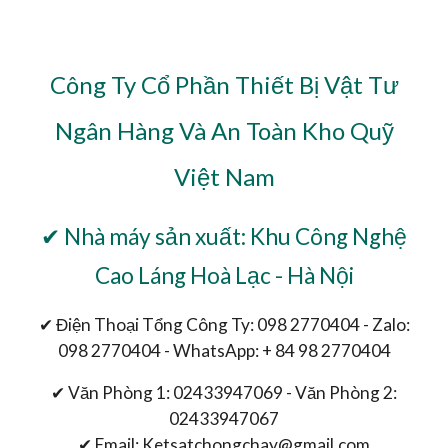
Công Ty Cổ Phần Thiết Bị Vật Tư
Ngân Hàng Và An Toàn Kho Quỹ
Việt Nam
✔ Nhà máy sản xuất: Khu Công Nghệ
Cao Láng Hoà Lạc - Hà Nội
✔ Điện Thoại Tổng Công Ty: 098 2770404 - Zalo:
098 2770404 - WhatsApp: + 84 98 2770404
✔ Văn Phòng 1: 02433947069 - Văn Phòng 2:
02433947067
✔ Email: Ketsatchongchay@gmail.com