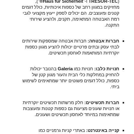
(
TRESOR-TEC
ו-"
Haus für Sicherheit®
"),
מחזיקים במגוון רחב של כספות איכותיות, כולל דגמים
קטנים ומעוצבים. הם יכולים לספק ייעוץ מקצועי לגבי
רמת האבטחה המתאימה, תקנים, ולהציע שירותי
התקנה.
חברות אבטחה:
חברות אבטחה שמספקות שירותים
לבתי עסק ובתים פרטיים יכולות להציע מגוון כספות
יוקרתיות המותאמות לאחסון תכשיטים.
חנויות כלבו:
חנויות כמו
Galeria
בהנובר יכולות
להחזיק במחלקות כלי הבית והעור מגוון קטן של
כספות, כולל דגמים פשוטים יותר שמתאימים לשימוש
ביתי.
חברות תכשיטים:
חלק מרשתות תכשיטים יוקרתיות
או חנויות שעונים מציעות גם כספות קטנות ומעוצבות
שמתאימות במיוחד לאחסון תכשיטים ושעונים.
קנייה באינטרנט:
באתרי קניות גרמניים כמו