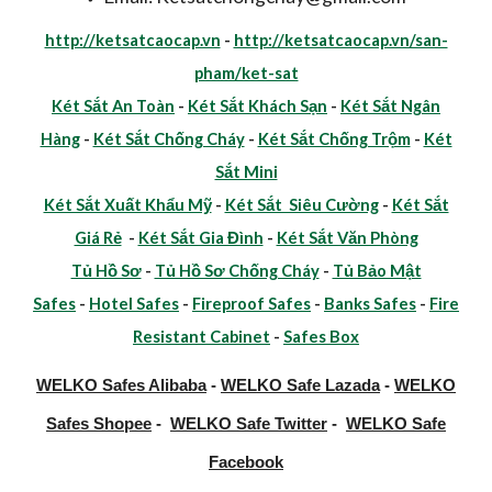
http://ketsatcaocap.vn
-
http://ketsatcaocap.vn/san-
pham/ket-sat
Két Sắt An Toàn
-
Két Sắt Khách Sạn
-
Két Sắt Ngân
Hàng
-
Két Sắt Chống Cháy
-
Két Sắt Chống Trộm
-
Két
Sắt Mini
Két Sắt Xuất Khẩu Mỹ
-
Két Sắt Siêu Cường
-
Két Sắt
Giá Rẻ
-
Két Sắt Gia Đình
-
Két Sắt Văn Phòng
Tủ Hồ Sơ
-
Tủ Hồ Sơ Chống Cháy
-
Tủ Bảo Mật
Safes
-
Hotel Safes
-
Fireproof Safes
-
Banks Safes
-
Fire
Resistant Cabinet
-
Safes Box
WELKO Safes Alibaba
-
WELKO Safe Lazada
-
WELKO
Safes Shopee
-
WELKO Safe Twitter
-
WELKO Safe
Facebook