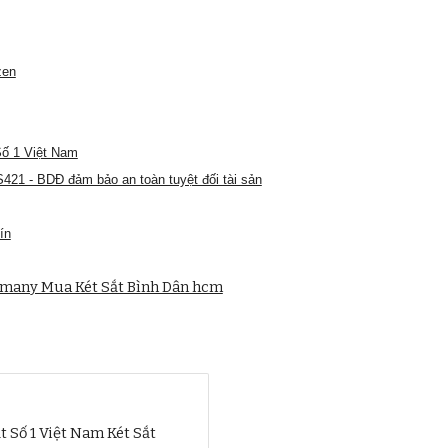
zen
Số 1 Việt Nam
421 - BDĐ đảm bảo an toàn tuyệt đối tài sản
ín
rmany Mua Két Sắt Bình Dân hcm
t Số 1 Việt Nam Két Sắt