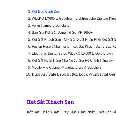
Két Bạc Cánh Đúc
WELKO LX600 E Goudbruin Elektronische Digitale Klui
Veilig Hamburg Duitsland
Báo Giá Két Sắt Đựng Hồ Sơ VP 1650F
Két Sắt Khách Sạn - Cty Sản Xuất Phân Phối Két Sắt 
Fusion Resort Nha Trang - Két Sắt Khách Sạn 5 Sao KS
Electronic Digital Safes WELKO LX600 E Gold Brown
Két Sắt Ngân Hàng Nhà Nước Giá Rẻ Chính Hãng Uy T
Mobile File Cabinet Manufacturers & Suppliers‎
Dual Key Safe Deposit Box Lock Wuppertal Ge
Két Sắt Khách Sạn
Két Sắt Khách Sạn - Cty Sản Xuất Phân Phối Két Sắ