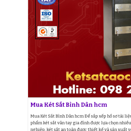
Mua Két Sắt Bình Dân hcm
Mua Két Sắt Bình Dân hcm Để sắp xếp hồ sơ tài liệ
phẩm két sắt vân tay gia đình được lựa chọn nhiề
nghiệp. két sắt an toàn được thiết kế và sản xuất