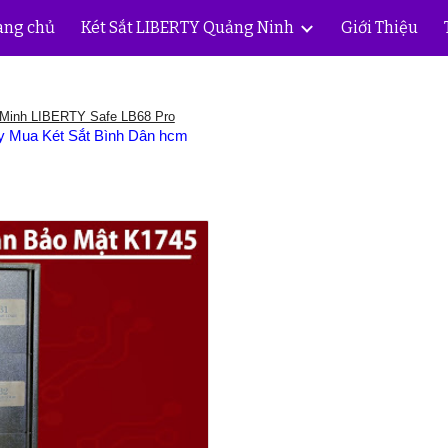
ang chủ
Két Sắt LIBERTY Quảng Ninh
Giới Thiệu
ip to main content
Skip to navigat
 Minh LIBERTY Safe LB68 Pro
y Mua Két Sắt Bình Dân hcm