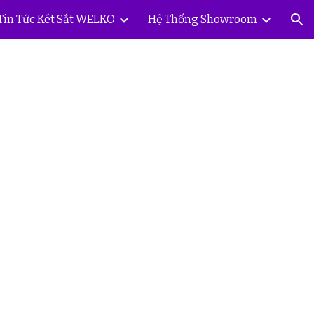
Tin Tức Két Sắt WELKO
Hệ Thống Showroom
ion