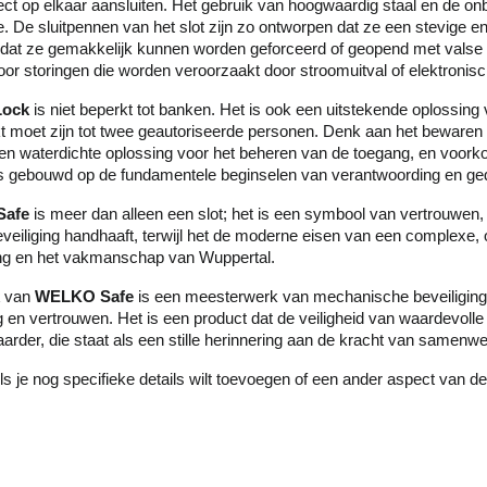
ect op elkaar aansluiten. Het gebruik van hoogwaardig staal en de on
 De sluitpennen van het slot zijn zo ontworpen dat ze een stevige en
 dat ze gemakkelijk kunnen worden geforceerd of geopend met valse s
r storingen die worden veroorzaakt door stroomuitval of elektronisc
Lock
is niet beperkt tot banken. Het is ook een uitstekende oplossing
t moet zijn tot twee geautoriseerde personen. Denk aan het bewaren 
e en waterdichte oplossing voor het beheren van de toegang, en voor
 is gebouwd op de fundamentele beginselen van verantwoording en ged
afe
is meer dan alleen een slot; het is een symbool van vertrouwen,
beveiliging handhaaft, terwijl het de moderne eisen van een complexe
ing en het vakmanschap van Wuppertal.
van
WELKO Safe
is een meesterwerk van mechanische beveiliging. 
 en vertrouwen. Het is een product dat de veiligheid van waardevolle
waarder, die staat als een stille herinnering aan de kracht van same
ls je nog specifieke details wilt toevoegen of een ander aspect van de