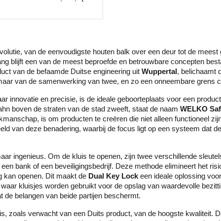
evolutie, van de eenvoudigste houten balk over een deur tot de mee
gang blijft een van de meest beproefde en betrouwbare concepten bes
duct van de befaamde Duitse engineering uit
Wuppertal
, belichaamt 
n, maar van de samenwerking van twee, en zo een onneembare grens c
ar innovatie en precisie, is de ideale geboorteplaats voor een product
n boven de straten van de stad zweeft, staat de naam
WELKO Saf
e vakmanschap, is om producten te creëren die niet alleen functioneel
eld van deze benadering, waarbij de focus ligt op een systeem dat de
aar ingenieus. Om de kluis te openen, zijn twee verschillende sleute
 een bank of een beveiligingsbedrijf. Deze methode elimineert het ri
ig kan openen. Dit maakt de
Dual Key Lock
een ideale oplossing voor
, waar kluisjes worden gebruikt voor de opslag van waardevolle bezitt
t de belangen van beide partijen beschermt.
is, zoals verwacht van een Duits product, van de hoogste kwaliteit. D