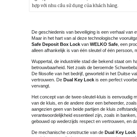
hợp với nhu cầu sử dụng của khách hàng.
De geschiedenis van beveiliging is een verhaal van 
Maar in het hart van al deze technologische vooruit
Safe Deposit Box Lock
van
WELKO Safe
, een pro
alleen afhankelijk is van één sleutel of één persoo
Wuppertal, de industriële stad die bekend staat om ha
betrouwbaarheid. Net zoals de beroemde Schwebebah
De filosofie van het bedrijf, geworteld in het Duits
vertrouwen. De
Dual Key Lock
is een perfect voorbe
vervangt.
Het concept van de twee-sleutel-kluis is eenvoudig m
van de kluis, en de andere door een beheerder, zoals
aangezien geen van beide partijen de kluis zelfstand
verantwoordelijkheid essentieel zijn, zoals in banken
gebouwd op wederzijds respect en vertrouwen, en da
De mechanische constructie van de
Dual Key Lock