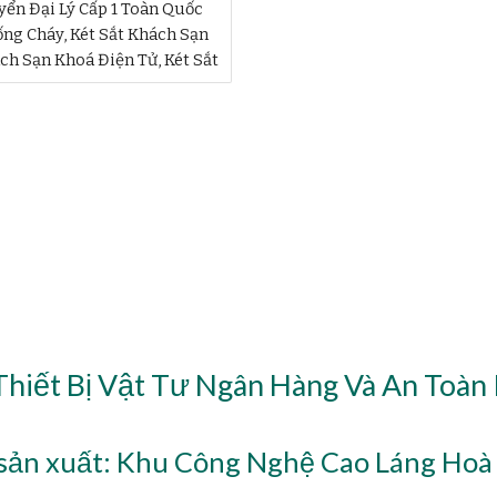
ển Đại Lý Cấp 1 Toàn Quốc
ng Cháy, Két Sắt Khách Sạn
ách Sạn Khoá Điện Tử, Két Sắt
Thiết Bị Vật Tư Ngân Hàng Và An Toàn
ản xuất: Khu Công Nghệ Cao Láng Hoà 