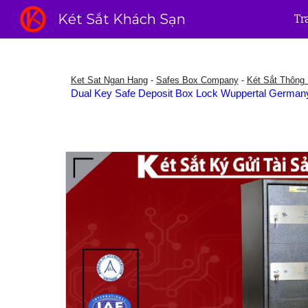
Két Sắt Khách Sạn
Tr
Sk
Ket Sat Ngan Hang
-
Safes Box Company
-
Két Sắt Thông
Dual Key Safe Deposit Box Lock Wuppertal German