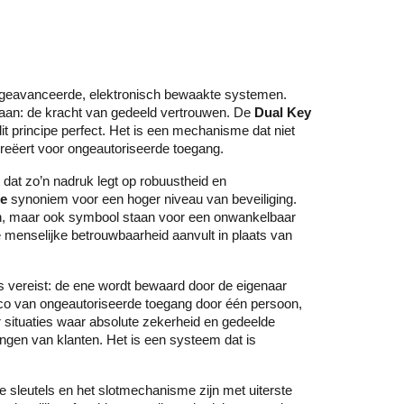
st geavanceerde, elektronisch bewaakte systemen.
taan: de kracht van gedeeld vertrouwen. De
Dual Key
dit principe perfect. Het is een mechanisme dat niet
reëert voor ongeautoriseerde toegang.
 dat zo’n nadruk legt op robuustheid en
e
synoniem voor een hoger niveau van beveiliging.
 zijn, maar ook symbool staan voor een onwankelbaar
 menselijke betrouwbaarheid aanvult in plaats van
ls vereist: de ene wordt bewaard door de eigenaar
sico van ongeautoriseerde toegang door één persoon,
 situaties waar absolute zekerheid en gedeelde
ingen van klanten. Het is een systeem dat is
e sleutels en het slotmechanisme zijn met uiterste