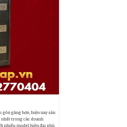
u gòn gàng hơn, hiện nay sản
u nhất trong các doanh
 với nhiều model hiện đại phù