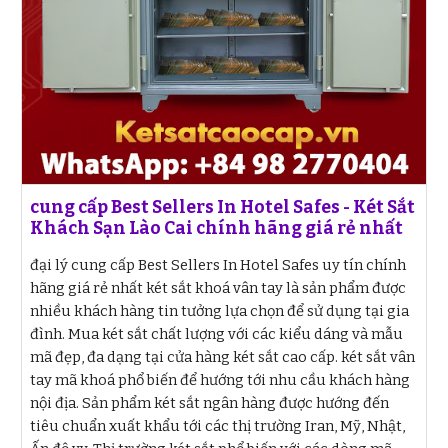
cung cấp Best Sellers In Hotel Safes - Két Sắt
Khách Sạn Lào Cai chính hãng giá rẻ nhất
đại lý cung cấp Best Sellers In Hotel Safes uy tín chính
hãng giá rẻ nhất két sắt khoá vân tay là sản phẩm được
nhiều khách hàng tin tưởng lựa chọn để sử dụng tại gia
đình. Mua két sắt chất lượng với các kiểu dáng và mẫu
mã đẹp, đa dạng tại cửa hàng két sắt cao cấp. két sắt vân
tay mã khoá phổ biến để hướng tới nhu cầu khách hàng
nội địa. Sản phẩm két sắt ngân hàng được hướng đến
tiêu chuẩn xuất khẩu tới các thị trường Iran, Mỹ, Nhật,