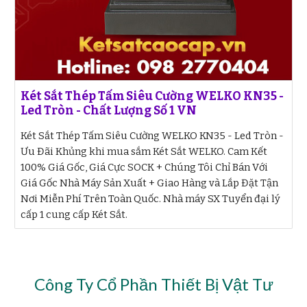
Két Sắt Thép Tấm Siêu Cường WELKO KN35 -
Led Tròn - Chất Lượng Số 1 VN
Két Sắt Thép Tấm Siêu Cường WELKO KN35 - Led Tròn -
Ưu Đãi Khủng khi mua sắm Két Sắt WELKO. Cam Kết
100% Giá Gốc, Giá Cực SOCK + Chúng Tôi Chỉ Bán Với
Giá Gốc Nhà Máy Sản Xuất + Giao Hàng và Lắp Đặt Tận
Nơi Miễn Phí Trên Toàn Quốc. Nhà máy SX Tuyển đại lý
cấp 1 cung cấp Két Sắt.
Công Ty Cổ Phần Thiết Bị Vật Tư