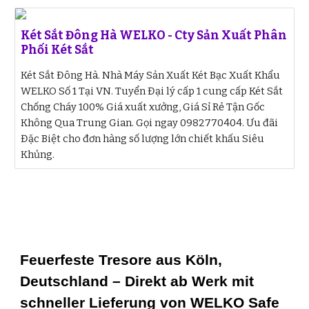
Két Sắt Đông Hà WELKO - Cty Sản Xuất Phân
Phối Két Sắt
Két Sắt Đông Hà. Nhà Máy Sản Xuất Két Bạc Xuất Khẩu
WELKO Số 1 Tại VN. Tuyển Đại lý cấp 1 cung cấp Két Sắt
Chống Cháy 100% Giá xuất xưởng, Giá Sỉ Rẻ Tận Gốc
Không Qua Trung Gian. Gọi ngay 0982770404. Ưu đãi
Đặc Biệt cho đơn hàng số lượng lớn chiết khấu Siêu
Khủng.
Feuerfeste Tresore aus Köln,
Deutschland – Direkt ab Werk mit
schneller Lieferung von WELKO Safe