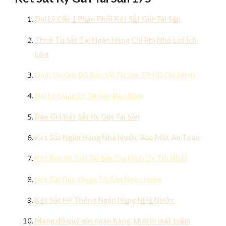
Đại Lý Cấp 1 Phân Phối Két Sắt Giữ Tài Sản
Thuê Tủ Sắt Tại Ngân Hàng Chi Phí Nhỏ Lợi Ích
Lớn
Dịch Vụ Giữ Đồ Bảo Vệ Tài Sản TP Hồ Chí Minh
Đại Lý Quản Lý Tài Sản Bảo Đảm
Báo Giá Két Sắt Ký Gửi Tài Sản
Két Sắt Ngân Hàng Nhà Nước Bảo Mật An Toàn
Két Bạc Ký Gửi Tài Sản Gia Đình Uy Tín Nhất
Két Sắt Bảo Quản Tài Sản Ngân Hàng
Két Sắt Hệ Thống Ngân Hàng NHà Nước
Mang đồ quý gửi ngân hàng, khỏi lo mất trộm