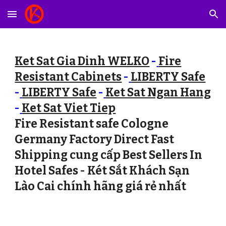
Skip to main content
Skip to navigation
Ket Sat Gia Dinh WELKO
-
Fire
Resistant Cabinets
-
LIBERTY Safe
-
LIBERTY Safe
-
Ket Sat Ngan Hang
-
Ket Sat Viet Tiep
Fire Resistant safe Cologne
Germany Factory Direct Fast
Shipping cung cấp Best Sellers In
Hotel Safes - Két Sắt Khách Sạn
Lào Cai chính hãng giá rẻ nhất