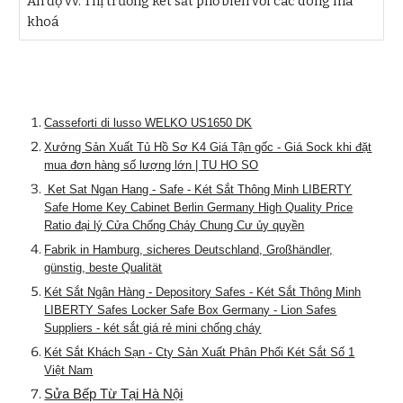
Ấn độ vv. Thị trường két sắt phổ biến với các dòng mã
khoá
Casseforti di lusso WELKO US1650 DK
Xưởng Sản Xuất Tủ Hồ Sơ K4 Giá Tận gốc - Giá Sock khi đặt
mua đơn hàng số lượng lớn | TU HO SO
Ket Sat Ngan Hang - Safe - Két Sắt Thông Minh LIBERTY
Safe Home Key Cabinet Berlin Germany High Quality Price
Ratio đại lý Cửa Chống Cháy Chung Cư ủy quyền
Fabrik in Hamburg, sicheres Deutschland, Großhändler,
günstig, beste Qualität
Két Sắt Ngân Hàng - Depository Safes - Két Sắt Thông Minh
LIBERTY Safes Locker Safe Box Germany - Lion Safes
Suppliers - két sắt giá rẻ mini chống cháy
Két Sắt Khách Sạn - Cty Sản Xuất Phân Phối Két Sắt Số 1
Việt Nam
Sửa Bếp Từ Tại Hà Nội