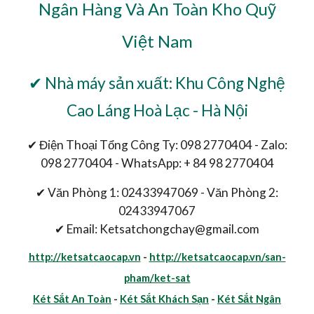
Ngân Hàng Và An Toàn Kho Quỹ
Việt Nam
✔ Nhà máy sản xuất: Khu Công Nghệ
Cao Láng Hoà Lạc - Hà Nội
✔ Điện Thoại Tổng Công Ty: 098 2770404 - Zalo:
098 2770404 - WhatsApp: + 84 98 2770404
✔ Văn Phòng 1: 02433947069 - Văn Phòng 2:
02433947067
✔ Email: Ketsatchongchay@gmail.com
http://ketsatcaocap.vn
-
http://ketsatcaocap.vn/san-
pham/ket-sat
Két Sắt An Toàn
-
Két Sắt Khách Sạn
-
Két Sắt Ngân